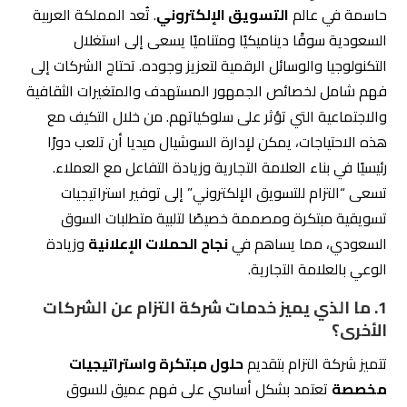
استراتيجيات التسويق للعملاء؟
تقوم شركة التزام بدراسة السوق بعناية، مما يساعدها في
تصميم
استراتيجيات تسويقية رقمية
تتناسب مع الأهداف
والرؤى الخاصة بكل عميل، وهذا ما يجعلها تتفوق على
الشركات الأخرى التي قد تستخدم منهجيات موحدة وغير مرنة.
3. هل تقدم شركة التزام خدمات ترويجية مشابهة
للشركات الأخرى؟
رغم أن العديد من الشركات تقدم خدمات ترويجية، إلا أن شركة
التزام
تركز على تقديم خدمات مفصلة
وشاملة تشمل مختلف
جوانب التسويق الرقمي، مما يمنح عملاءها تجربة فريدة
ومصممة بدقة لتلبية احتياجاتهم.
4. كيف تتعامل شركة التزام مع تحديات السوق؟
تتسم شركة التزام بالقدرة على التكيف مع
تحديات السوق
المتغيرة
، حيث يتم تحديث استراتيجياتها بشكل مستمر لتلبية
طلبات السوق واحتياجات العملاء، وهذا ما يجعلها في مقدمة
الشركات في مجال التسويق الإلكتروني.