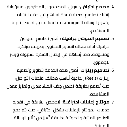
تصاميم ريلزات:
تُعنى هذه الخدمة بتطوير وتصميم
ريلزات (Reels) إبداعية تُناسب مختلف منصات التواصل،
حيث تُصمم بطريقة تضمن جذب المشاهدين وتعزيز معدل
المشاهدة.
مونتاج إعلانات احترافية:
تتخصص الشركة في تقديم
خدمات المونتاج للإعلانات بشكل احترافي، حيث يتم دمج
العناصر المرئية والصوتية بطريقة تُعزز من تأثير الرسالة
الإعلانية.
إدارة التفاعل مع الجمهور
تضمين أساليب احترافية للتفاعل مع المتابعين.
الرد على الاستفسارات وتعزيز العلاقات مع
الجمهور.
تحليل الأداء
مراقبة أداء الحملات التسويقية عبر منصات التواصل
الاجتماعي.
تقديم تقارير دورية تتضمن اقتراحات للتحسين.