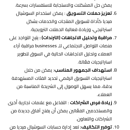
والمستخدمين الفعّالين يمكن أن يفتح آفاق جديدة من
الشراكات والتعاون.
توفير التكاليف:
تعد إدارة حسابات السوشيال ميديا من
أكثر الطرق الاقتصادية للترويج للأعمال مقارنة بالإعلانات
التقليدية.
4.
كيفية تحقيق أقصى استفادة من إدارة
حسابات التواصل الاجتماعي
تُمثل إدارة حسابات التواصل الاجتماعي عنصرًا حيويًا في تعزيز
الوجود الرقمي للأعمال، حيث تتيح المنصات فرصة للتواصل
المباشر مع الجمهور. لتحقيق أقصى استفادة من هذه الإدارة،
يُنصح بتطوير استراتيجية محتوى متكاملة تتناسب مع احتياجات
السوق السعودي. يجب التركيز على تحليل سلوك العملاء
وتفاعلهم، مما يساعد على توجيه الحملات بشكل أكثر فعالية.
بالإضافة إلى ذلك، ينبغي استخدام الأدوات التحليلية لمتابعة
الأداء وتعديل الاستراتيجيات وفقاً للنتائج. في النهاية، الالتزام