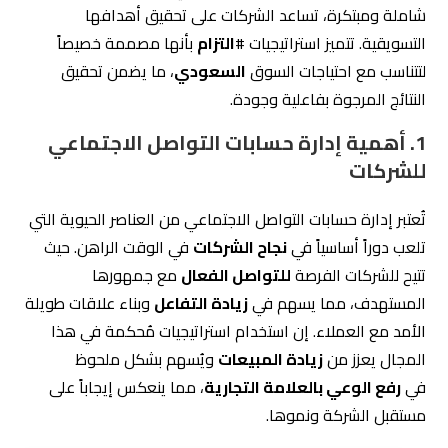
شاملة ومبتكرة، تساعد الشركات على تحقيق أهدافها
التسويقية. تتميز استراتيجيات #
التزام
بأنها مصممة خصيصاً
لتتناسب مع احتياجات السوق
السعودي
، ما يضمن تحقيق
النتائج المرجوة بفاعلية وجودة.
1.
أهمية إدارة حسابات التواصل الاجتماعي
للشركات
تُعتبر إدارة حسابات التواصل الاجتماعي من العناصر الحيوية التي
تلعب دوراً أساسياً في
نجاح الشركات
في الوقت الراهن. حيث
تتيح للشركات الفرصة
للتواصل الفعال
مع جمهورها
المستهدف، مما يسهم في
زيادة التفاعل
وبناء علاقات طويلة
الأمد مع العملاء. إن استخدام استراتيجيات مُحكمة في هذا
المجال يعزز من
زيادة المبيعات
ويُسهم بشكل ملحوظ
في
رفع الوعي بالعلامة التجارية
، مما ينعكس إيجاباً على
مستقبل الشركة ونموها.