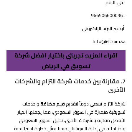
والاجتماعية التي تؤثر على سلوكياتهم. من خلال التكيف مع
هذه الاحتياجات، يمكن لإدارة السوشيال ميديا أن تلعب دورًا
رئيسيًا في بناء العلامة التجارية وزيادة التفاعل مع العملاء.
تسعى “التزام للتسويق الإلكتروني” إلى توفير استراتيجيات
تسويقية مبتكرة ومصممة خصيصًا لتلبية متطلبات السوق
السعودي، مما يساهم في
نجاح الحملات الإعلانية
وزيادة
الوعي بالعلامة التجارية.
1. ما الذي يميز خدمات شركة التزام عن الشركات
الأخرى؟
تتميز شركة التزام بتقديم
حلول مبتكرة واستراتيجيات
مخصصة
تعتمد بشكل أساسي على فهم عميق للسوق
السعودي. بينما قد تفتقر العديد من الشركات الأخرى إلى هذا
التفرد، تسعى التزام دائمًا لمواكبة احتياجات عملائها وتقديم
خدمات تلبي توقعاتهم.
2. كيف تساهم شركة التزام في تطوير