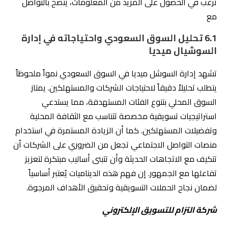
Info@eltzam.sa
اقراء المزيد: تجربتي باختيار افضل شركة
تسويق في الرياض
7.
مقارنة بين خدمات شركة التزام والشركات
الأخرى
شركة التزام تسعى دوماً لتقديم
قيم مضافة
و خدمات
تسويقية متميزة في السوق السعودي، مما يجعلها الخيار
الأفضل مقارنة بالشركات الأخرى. تحليل السوق السعودي
واحتياجاته في إدارة السوشيال ميديا يمثل خطوة استراتيجية
حاسمة في عالم
التسويق الإلكتروني
. تُعد المملكة العربية
السعودية سوقًا ديناميكيًا ومتناميًا يسعى إلى استغلال
التكنولوجيا والوسائل الرقمية لتعزيز وجوده. تحتاج الشركات إلى
فهم شامل لخصائص الجمهور المستهدف والمتغيرات الثقافية