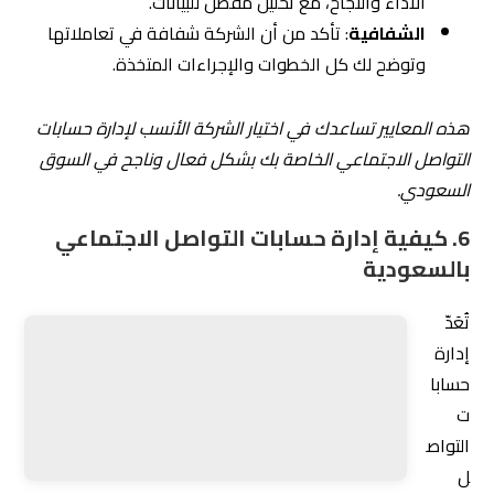
واستخدام المحتوى الجذاب الذي يعكس هوية العلامة
التجارية. بالإضافة إلى ذلك، يتطلب الأمر متابعة مستمرة للأداء
وتحليل البيانات، لضمان تحقيق الأهداف المرجوة. من خلال
الالتزام بروح الابتكار والإبداع، يمكن للشركات تعزيز حضورها
الرقمي وبناء علاقات قوية مع جمهورها.
إدارة حسابات التواصل الاجتماعي تتطلب تخطيطاً دقيقاً
واستراتيجية مدروسة، مما يتيح للشركات تحقيق النجاح والنمو
في السوق السعودي.
من خلال الالتزام بهذه الخطوات يمكن تحقيق الأهداف
المرسومة بطريقة فعالة.إذا كان لديك المزيد من الأسئلة أو
ترغب في الحصول على المزيد من المعلومات، يُنصح بالتواصل
مع
6.1 تحليل السوق السعودي واحتياجاته في إدارة
السوشيال ميديا