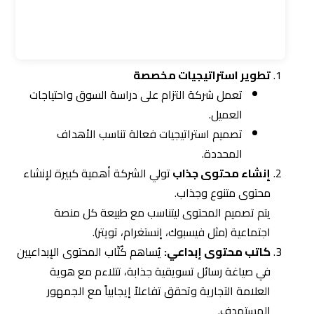
إنشاء محتوى جذاب
تولي الشركة أهمية كبيرة لإنشاء
محتوى متنوع وجذاب.
يتم تصميم المحتوى ليتناسب مع طبيعة كل منصة
اجتماعية (مثل فيسبوك، إنستغرام، تويتر).
كاتب محتوى إبداعي:
يُساهم كُتّاب المحتوى الإبداعيين
في صياغة رسائل تسويقية جذابة، تتلاءم مع هوية
العلامة التجارية وتحقق تفاعلاً إيجابياً مع الجمهور
المستهدف.
مصمم احترافي:
يتولى المصممون المحترفون مسؤولية
إنشاء تصاميم بصرية فريدة تساهم في جذب الانتباه
وتعزيز الرسالة التسويقية، مما يُساعد في تحسين تجربة
المستخدم.
تصميم الموشن جرافيك :
تُعتبر تصاميم الموشن
جرافيك أداة فعالة لتقديم المحتوى بطريقة مبتكرة
ومشوقة، مما يُساهم في إيصال الفكرة بسهولة ويسر
للجمهور.