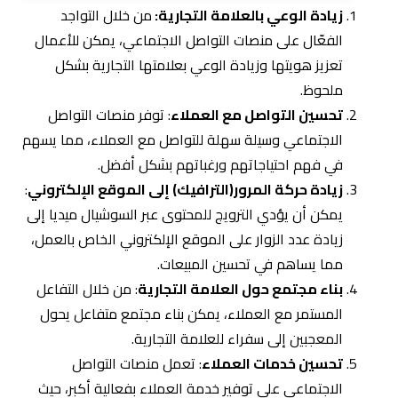
المعجبين إلى سفراء للعلامة التجارية.
تحسين خدمات العملاء
: تعمل منصات التواصل
الاجتماعي على توفير خدمة العملاء بفعالية أكبر، حيث
يمكن حل المشكلات والاستجابة للاستفسارات بسرعة.
تعزيز حملات التسويق
: يمكن استخدام السوشيال
ميديا كأداة لتسويق المنتجات والخدمات بشكل
استراتيجي، وزيادة فعالية الحملات الترويجية.
مراقبة وتحليل الاتجاهات (الترندات) :
يتيح التواجد على
منصات التواصل الاجتماعي للـ businesses مراقبة آراء
العملاء وتحليل الاتجاهات الحالية في السوق لتطوير
استراتيجيات فعّالة.
استهداف الجمهور المناسب
: يمكن من خلال
استراتيجيات التسويق الرقمي تحديد الفئات المستهدفة
بدقة، مما يسهل الوصول إلى الشريحة المناسبة من
العملاء.
زيادة فرص الشراكات
: التفاعل مع علامات تجارية أخرى