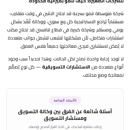
للشركات الصغيرة: كيف تنمو بميزانية محدودة
.
شركة متوسطة تنمو بسرعة قد تحتاج الاثنين في وقت متقارب:
مستشاراً يُراجع الاستراتيجية كل ربع سنوي، ووكالة تُنفّذ بشكل
يومي ومستقر. وشركة كبيرة في قطاع تنافسي قد تحتاج مكتب
استشارات متكامل، لأن مشكلتها تتشعب لتشمل جوانب متعددة
لا يُمكن لاستشاري فردي معالجتها جميعاً بنفس العمق.
لا توجد إجابة واحدة تصلح لكل الحالات. وهذا تحديداً سبب وجود
أنواع متعددة من
الاستشارات التسويقية
— كل نوع يُصمَّم
لمعالجة وضع مختلف.
الأسئلة الشائعة
أسئلة شائعة عن الفرق بين وكالة التسويق
ومستشار التسويق
إجابات مباشرة تُساعدك على اتخاذ القرار الصحيح لوضعك