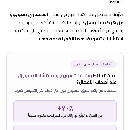
للمتابعة.
تعرّفنا بالتفصيل على هذا الدور في مقال
استشاري تسويق:
من هو؟ ماذا يفعل؟
، وإذا كانت حاجتك أكبر من فرد واحد
وتحتاج فريقاً متعدد التخصصات، يمكنك الاطلاع على
مكتب
استشارات تسويقية: ما الذي يُقدّمه فعلاً
.
أرقام تُساعدك على القرار
لماذا تختلط
وكالة التسويق ومستشار التسويق
عند أصحاب الأعمال؟
ملاحظات من واقع السوق السعودي حول أكثر أخطاء القرار التسويقي شيوعاً
٪٧٠+
من الشركات تُوقّع مع وكالة دون استراتيجية مكتوبة مسبقاً