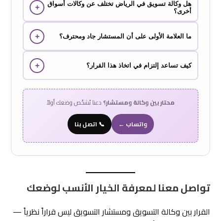
هل وكالة تسويق في الرياض تختلف عن وكالات أسواق
إذا كانت تُسلّمك تقارير أداء لكن لا أحد يسأل عن هدفك التجاري
+
أخرى؟
غياب الاستراتيجية
الفعلي — هذا مؤشر على
.
طبيعة قرار الشراء في السوق
من ناحية الفعالية نعم. وكالة تفهم
+
ما العلامة الأولى على أن المستشار جاد ومحترف؟
السعودي
تُنفّذ بدقة أعلى من نماذج عامة.
يبدأ بالأسئلة لا بالحلول الجاهزة. تقديم استراتيجية دون تشخيص
+
كيف تساعد إلتزام في اتخاذ هذا القرار؟
نموذجاً جاهزاً
يعني
لا استشارة مُخصّصة.
الاستشارة
نبدأ بجلسة تشخيصية تُحدد ما تحتاجه فعلياً، ونُقدّم
والتنفيذ معاً
محتار بين وكالة ومستشار؟
دعنا نُشخّص وضعك أولاً
ضمن فريق واحد.
واتساب ←
📞 اتصل بنا
تواصل معنا لمعرفة الخيار الأنسب لوضعك
القرار بين وكالة التسويق ومستشار التسويق ليس قراراً نظرياً —