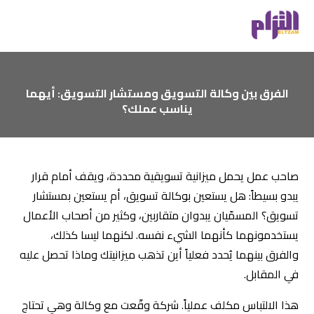
الفرق بين وكالة التسويق ومستشار التسويق: أيهما
يناسب عملك؟
صاحب عمل يحمل ميزانية تسويقية محددة، ويقف أمام قرار
يبدو بسيطاً: هل يستعين بوكالة تسويق، أم يستعين بمستشار
تسويق؟ المسمّيان يبدوان متقاربين، وكثير من أصحاب الأعمال
يستخدمونهما كأنهما الشيء نفسه. لكنهما ليسا كذلك،
والفرق بينهما يُحدد فعلياً أين تذهب ميزانيتك وماذا تحصل عليه
في المقابل.
هذا الالتباس مكلف عملياً. شركة وقّعت مع وكالة وهي تحتاج