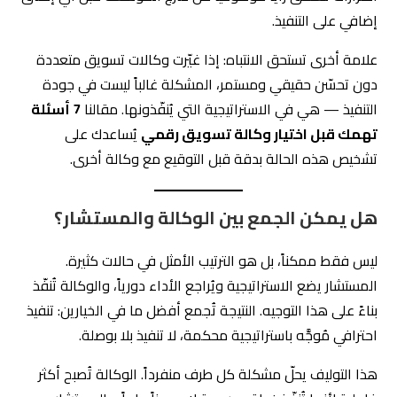
إضافي على التنفيذ.
علامة أخرى تستحق الانتباه: إذا غيّرت وكالات تسويق متعددة
دون تحسّن حقيقي ومستمر، المشكلة غالباً ليست في جودة
التنفيذ — هي في الاستراتيجية التي يُنفّذونها. مقالنا
7 أسئلة
تهمك قبل اختيار وكالة تسويق رقمي
يُساعدك على
تشخيص هذه الحالة بدقة قبل التوقيع مع وكالة أخرى.
هل يمكن الجمع بين الوكالة والمستشار؟
ليس فقط ممكناً، بل هو الترتيب الأمثل في حالات كثيرة.
المستشار يضع الاستراتيجية ويُراجع الأداء دورياً، والوكالة تُنفّذ
بناءً على هذا التوجيه. النتيجة تُجمع أفضل ما في الخيارين: تنفيذ
احترافي مُوجَّه باستراتيجية محكمة، لا تنفيذ بلا بوصلة.
هذا التوليف يحلّ مشكلة كل طرف منفرداً. الوكالة تُصبح أكثر