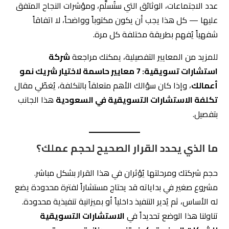
عدد الاجتماعات، الوثائق التي ستُسلَّم، ومؤشرات النجاح المتفق
عليها — كل هذا يجب أن يكون مكتوباً وواضحاً، لا اتفاقاً
شفهياً يُفهم بطريقة مختلفة كل مرة.
للمزيد من المعايير التفصيلية، يمكنك مراجعة
شركة
استشارات تسويقية: 7 معايير حاسمة لاختيار شريك نمو
أعمالك
، وإذا كان سؤالك الأهم متعلقاً بالتكلفة، يُغطّي مقال
تكلفة الاستشارات التسويقية في السعودية
هذا الجانب
بتفصيل.
ما الذي يحدد القرار الصحيح لحجم عملك؟
حجم شركتك ومرحلتها يُؤثران في هذا القرار بشكل مباشر.
مشروع صغير في بداياته قد يحتاج مستشاراً لفترة محدودة يضع
له الأساس، ثم يُدير التنفيذ داخلياً أو بميزانية تنفيذية محدودة.
تناولنا هذا الوضع تحديداً في
الاستشارات التسويقية