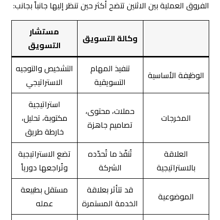
الفروق العملية بين الاثنين تتضح أكثر حين تنظر إليها جانباً بجانب:
مستشار
وكالة التسويق
التسويق
تنفيذ المهام
التشخيص والتوجيه
الوظيفة الأساسية
التسويقية
الاستراتيجي
استراتيجية
حملات، محتوى،
المخرجات
مكتوبة، تحليل،
تصاميم جاهزة
خارطة طريق
العلاقة
تُنفّذ ما تُحدّده
تضع الاستراتيجية
بالاستراتيجية
الشركة
وتُراجعها دورياً
قد تتأثر بعلاقة
مستقل بطبيعة
الموضوعية
الخدمة المستمرة
عمله