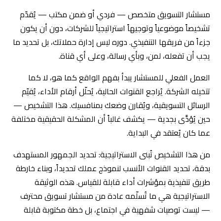
مستشار التسويق متخصص — فردي أو ضمن مكتب — يُقدّم
تشخيصاً موضوعياً وتوجيهاً استراتيجياً للشركات، دون أن يكون
جزءاً من فريقها التنفيذي. دوره ليس إدارة حملاتك، بل تحديد ما
يجب أن تفعله، لمن، وبأي رسالة، وعلى أي قناة.
العمل الفعلي للمستشار يبدأ بفهم الواقع كما هو، لا كما
تتخيله الشركة. يُراجع القنوات الحالية، يُحلّل أرقام الأداء، يُقيّم
الرسائل التسويقية، ويُقارن وضعك بمنافسيك. هذا التشخيص —
حين يُؤدَّى بجدية — يكشف غالباً أن المشكلة الحقيقية مختلفة
عما كان يُعتقد في البداية.
من هذا التشخيص تُبنى الاستراتيجية: تحديد الجمهور المستهدف
بدقة، تحديد القنوات الأنسب لنموذج عملك تحديداً، وبناء خارطة
طريق تنفيذية بمؤشرات أداء قابلة للقياس. هذه الوثيقة
الاستراتيجية هي ما تُسلّمه عادة من مستشار تسويق محترف
— ليست توصيات شفهية في اجتماع، بل خطة مكتوبة قابلة