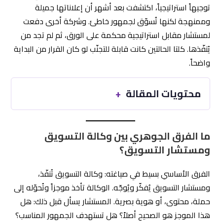
توجيهاً استراتيجياً، اكتشفت بعد أشهر أن إعلاناتها جميلة
وممنهجة لكنها تُسوّق لجمهور خاطئ. وشركة أخرى دفعت
لمستشار مقابل استراتيجية محكمة على الورق، ثم لم تجد من
يُنفّذها. كلتا الحالتين كانت قابلة للتجنّب لو كان القرار من البداية
واضحاً.
محتويات المقالة
ما الفرق الجوهري بين وكالة التسويق
ومستشار التسويق؟
الفرق الأساسي بسيط في صياغته: وكالة التسويق تُنفّذ،
ومستشار التسويق يُفكّر ويُوجّه. الوكالة تأخذ موجزاً وتُحوّله إلى
حملة، محتوى، أو هوية بصرية. المستشار يسأل قبل ذلك: هل
هذا الموجز هو الصحيح أصلاً؟ هل تستهدف الجمهور المناسب؟