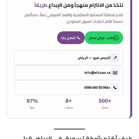
نتخذ من الالتزام منهجاً ومن الإبداع
طريقاً
نقدم لعملائنا الاستشارة الاستراتيجية والتنفيذ التسويقي معاً، مصمَّمين
خصيصاً لتلائم احتياجات السوق السعودي.
طلب عرض سعر
📞 اتصل بنا
📍
النرجس فيو — الرياض
✉️
info@eltzam.sa
📞
+966 50 660 0096
97%
+8
+500
عميل
سنوات
رضا
كيف تُقيّم شركة تسويق في الرياض قبل