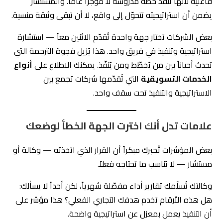
فاعلية لأنها تُنفّذ خطة مدروسة لا موجزاً عاماً. والمستشار
يضمن أن استراتيجيته تتحوّل إلى واقع، لا أن تبقى وثيقة منسية.
بعض الشركات تختار جهة واحدة تُقدّم الاثنين معاً — استشارة
استراتيجية وتنفيذ في فريق واحد. هذا يُزيل فجوة الترجمة التي
تحدث أحياناً بين من يُخطّط ومن يُنفّذ. يمكنك الاطلاع على
أنواع
الخدمات التسويقية
التي تُقدّمها شركات تجمع بين
الاستراتيجية والتنفيذ تحت سقف واحد.
علامات تدل أنك اخترت الجهة الخطأ لوضعك
بعض المؤشرات تُخبرك مبكراً أن القرار الذي اتخذته — وكالة أو
مستشار — لا يُناسب ما تحتاجه فعلاً.
وكالتك تُسلّمك تقارير أداء مفصّلة شهرياً، لكن أحداً لا يسألك:
هل هذه الأرقام تخدم هدفك التجاري الفعلي؟ هذا مؤشر على
أن التنفيذ يعمل بمعزل عن استراتيجية واضحة.