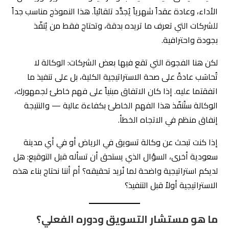
الأداء، وعادة عقداً شهرياً يُجدَّد تلقائياً. هذا النموذج مناسب جداً
للشركات التي تعرف ما تريده بدقة، وتحتاج فقط من يُنفّذ
بجودة واحترافية.
لكن هنا الفجوة التي تقع فيها بعض الشركات: الوكالة لا
تُحاسَب عادةً على صحة الاستراتيجية الكلية، بل على تنفيذ ما
اتفقتما عليه. إذا كان الاتفاق مبنياً على فهم خاطئ لجمهورك،
الوكالة ستُنفّذ هذا الفهم الخاطئ بكفاءة عالية — والنتيجة
إنفاق منظم في الاتجاه الخطأ.
إذا كنت تبحث عن وكالة تسويق في الرياض أو في أي مدينة
سعودية أخرى، السؤال الذي يستحق أن تسأله قبل التوقيع: هل
لديكم استراتيجية واضحة لما نُريد تحقيقه؟ أم أننا نحتاج بناء هذه
الاستراتيجية أولاً قبل التنفيذ؟
ما هو مستشار التسويق ودوره الفعلي؟