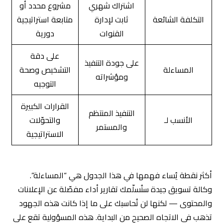
اشتراك شهري
مشروع محدد أو
التكلفة الشائعة
ثابت لإدارة
متابعة استراتيجية
القنوات
دورية
على دقة
على جودة التنفيذ
المساءلة
التشخيص وصحة
ومؤشراته
التوجيه
القرارات الكبيرة
التنفيذ المنتظم
الأنسب لـ
والتحوّلات
والمستمر
الاستراتيجية
أكثر نقطة يُساء فهمها في هذا الجدول هي “المساءلة”.
وكالة تسويق جيدة ستُسلّمك تقارير أداء مفصّلة عن الإعلانات
والمحتوى — لكنها لن تُحاسبك على ما إذا كانت هذه الجهود
تذهب في الاتجاه الصحيح من البداية. هذه المسؤولية تقع على