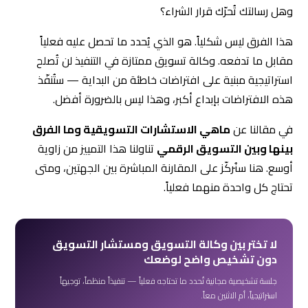
وهل رسالتك تُحرّك قرار الشراء؟
هذا الفرق ليس شكلياً. هو الذي يُحدد ما تحصل عليه فعلياً
مقابل ما تدفعه. وكالة تسويق ممتازة في التنفيذ لن تُصلح
استراتيجية مبنية على افتراضات خاطئة من البداية — ستُنفّذ
هذه الافتراضات بإبداع أكبر، وهذا ليس بالضرورة أفضل.
في مقالنا عن
ماهي الاستشارات التسويقية وما الفرق
بينها وبين التسويق الرقمي
تناولنا هذا التمييز من زاوية
أوسع. هنا سنُركّز على المقارنة المباشرة بين الجهتين، ومتى
تحتاج كل واحدة منهما فعلياً.
لا تختر بين وكالة التسويق ومستشار التسويق
دون تشخيص واضح لوضعك
جلسة تشخيصية مجانية تُحدد ما تحتاجه فعلياً — تنفيذاً منظماً، توجيهاً
استراتيجياً، أم الاثنين معاً.