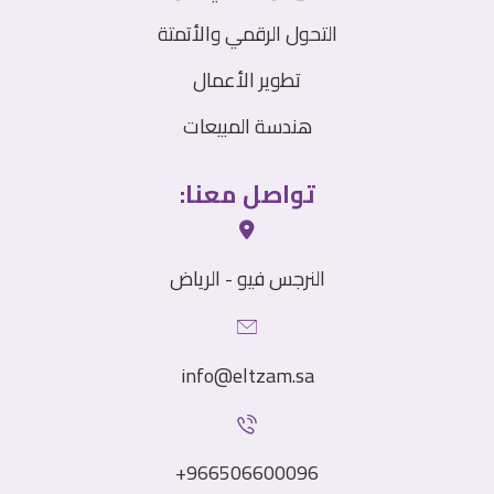
التحول الرقمي والأتمتة
تطوير الأعمال
هندسة المبيعات
تواصل معنا:
النرجس فيو - الرياض
info@⁠eltzam.sa
966506600096+