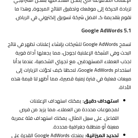
الإعلانات المدفوعة التي يمكن استخدامها بشكل استراتيجي
لزيادة الحركة إلى موقعك وتحقيق النتائج المرجوة, وهذا ما
نقوم بتقديمة كـ افضل شركة تسويق إلكتروني في الرياض.
5.1 Google AdWords
تسمح Google AdWords للشركات بإنشاء إعلانات تظهر في نتائج
البحث وفي الشبكة الإعلانية لجوجل، مما يجعلها أداة قوية
لجذب العملاء المستهدفين. مع تجربتي الشخصية، عندما بدأنا
استخدام Google AdWords، لاحظنا كيف تحوّلت الزيارات إلى
مبيعات فعلية في فترة زمنية قصيرة، مما أظهر لنا قيمة هذه
الأداة.
استهداف دقيق:
يمكنك استهداف الإعلانات
لمجموعات محددة من العملاء، مما يزيد من فرص
التفاعل. على سبيل المثال، يمكنك استهداف فئة عمرية
معينة أو منطقة جغرافية محددة.
تحديد الميزانية:
يمنحك Google AdWords القدرة على