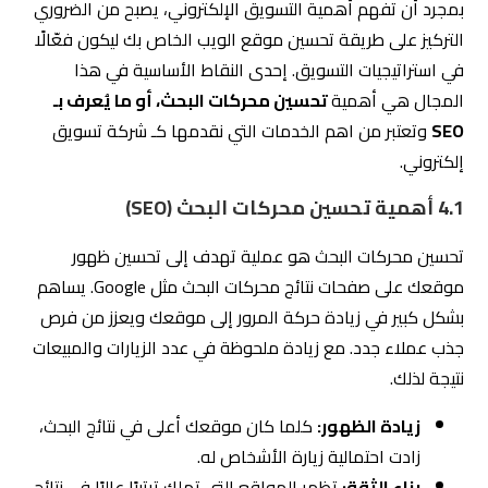
بمجرد أن تفهم أهمية التسويق الإلكتروني، يصبح من الضروري
التركيز على طريقة تحسين موقع الويب الخاص بك ليكون فعّالًا
في استراتيجيات التسويق. إحدى النقاط الأساسية في هذا
المجال هي أهمية
تحسين محركات البحث، أو ما يُعرف بـ
SEO
وتعتبر من اهم الخدمات التي نقدمها كـ شركة تسويق
إلكتروني.
4.1 أهمية تحسين محركات البحث (SEO)
تحسين محركات البحث هو عملية تهدف إلى تحسين ظهور
موقعك على صفحات نتائج محركات البحث مثل Google. يساهم
بشكل كبير في زيادة حركة المرور إلى موقعك ويعزز من فرص
جذب عملاء جدد. مع زيادة ملحوظة في عدد الزيارات والمبيعات
نتيجة لذلك.
زيادة الظهور:
كلما كان موقعك أعلى في نتائج البحث،
زادت احتمالية زيارة الأشخاص له.
بناء الثقة:
تظهر المواقع التي تملك ترتيبًا عاليًا في نتائج