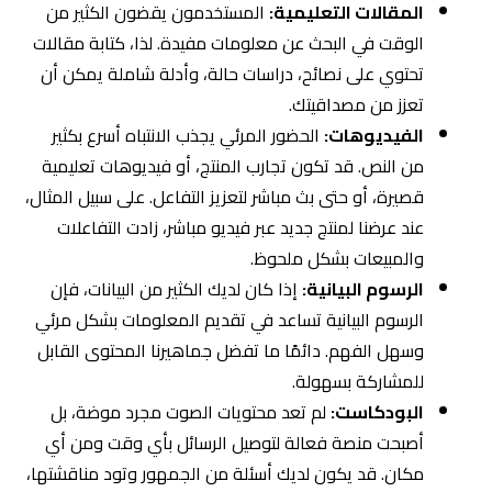
المقالات التعليمية:
المستخدمون يقضون الكثير من
الوقت في البحث عن معلومات مفيدة. لذا، كتابة مقالات
تحتوي على نصائح، دراسات حالة، وأدلة شاملة يمكن أن
تعزز من مصداقيتك.
الفيديوهات:
الحضور المرئي يجذب الانتباه أسرع بكثير
من النص. قد تكون تجارب المنتج، أو فيديوهات تعليمية
قصيرة، أو حتى بث مباشر لتعزيز التفاعل. على سبيل المثال،
عند عرضنا لمنتج جديد عبر فيديو مباشر، زادت التفاعلات
والمبيعات بشكل ملحوظ.
الرسوم البيانية:
إذا كان لديك الكثير من البيانات، فإن
الرسوم البيانية تساعد في تقديم المعلومات بشكل مرئي
وسهل الفهم. دائمًا ما تفضل جماهيرنا المحتوى القابل
للمشاركة بسهولة.
البودكاست:
لم تعد محتويات الصوت مجرد موضة، بل
أصبحت منصة فعالة لتوصيل الرسائل بأي وقت ومن أي
مكان. قد يكون لديك أسئلة من الجمهور وتود مناقشتها،