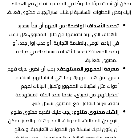
يمكن أن يُحدث فرقًا ملحوظًا في الجذب والتفاعل مع العملاء.
إليك بعض الخطوات الأساسية لإنشاء استراتيجيات محتوى فعالة:
تحديد الأهداف الواضحة:
من المهم أن تبدأ بتحديد
الأهداف التي تريد تحقيقها من خلال المحتوى. هل ترغب
في زيادة الوعي بالعلامة التجارية، أو جذب زوار جدد، أو
زيادة المبيعات؟ تحديد الأهداف سيساعدك في صياغة
المحتوى بفعالية.
معرفة الجمهور المستهدف:
يجب أن تكون لديك فهم
دقيق لمن هو جمهورك وما هي احتياجاتهم. استخدم
أدوات مثل استبيانات الجمهور وتحليل البيانات لفهم
تفضيلاتهم. من تجربتي، عندما نحدد الفئة المستهدفة
بدقة، يتزايد التفاعل مع المحتوى بشكل كبير.
إنشاء محتوى متنوع:
يجب عليك تقديم محتوى متنوع
يتنوع بين المقالات، المدونات، الفيديوهات، والصور. يمكن
أن يكون لديك سلسلة من المدونات التعليمية، ونصائح
الفيديو، والرسوم البيانية. هذا يساعد على جذب مختلف