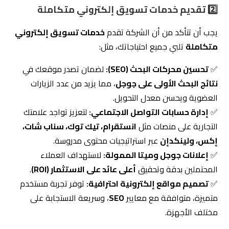
2️⃣ تقديم خدمات تسويق إلكتروني متكاملة
يجب أن تتأكد من أن الشركة تقدم
خدمات تسويق إلكتروني
متكاملة
تلبي جميع احتياجاتك، مثل:
✅
تحسين محركات البحث (SEO):
لضمان تصدر موقعك في
نتائج البحث الأولى على جوجل
، مما يزيد من عدد الزيارات
العضوية ويحسن معدل التحويل.
✅
إدارة حسابات التواصل الاجتماعي:
لتعزيز تواجد علامتك
التجارية على منصات مثل
انستقرام، تيك توك، سناب شات،
إكس، ولينكدإن
عبر استراتيجيات محتوى مدروسة.
✅
إعلانات جوجل وميتا الممولة:
لاستهداف العملاء
المحتملين بدقة وتحقيق
أعلى عائد على الاستثمار (ROI)
.
✅
تصميم مواقع إلكترونية احترافية
:
توفر تجربة مستخدم
متميزة، متوافقة مع معايير
SEO
، وسريعة الاستجابة على
مختلف الأجهزة.