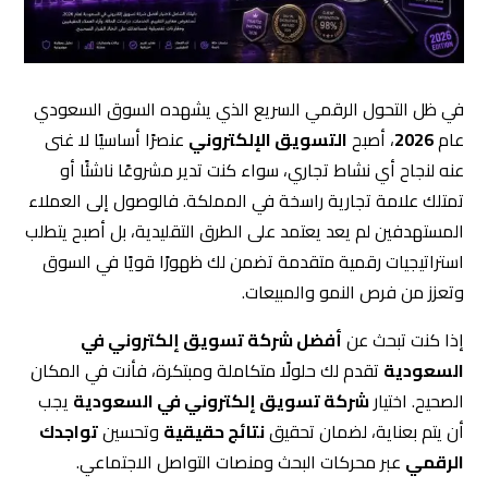
في ظل التحول الرقمي السريع الذي يشهده السوق السعودي
عام
2026
، أصبح
التسويق الإلكتروني
عنصرًا أساسيًا لا غنى
عنه لنجاح أي نشاط تجاري، سواء كنت تدير مشروعًا ناشئًا أو
تمتلك علامة تجارية راسخة في المملكة. فالوصول إلى العملاء
المستهدفين لم يعد يعتمد على الطرق التقليدية، بل أصبح يتطلب
استراتيجيات رقمية متقدمة تضمن لك ظهورًا قويًا في السوق
وتعزز من فرص النمو والمبيعات.
إذا كنت تبحث عن
أفضل شركة تسويق إلكتروني في
السعودية
تقدم لك حلولًا متكاملة ومبتكرة، فأنت في المكان
الصحيح. اختيار
شركة تسويق إلكتروني في السعودية
يجب
أن يتم بعناية، لضمان تحقيق
نتائج حقيقية
وتحسين
تواجدك
الرقمي
عبر محركات البحث ومنصات التواصل الاجتماعي.