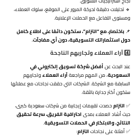
نجاح استراتيجيات التسويق.
🔹 تحليلات دقيقة لحركة المرور على الموقع، سلوك العملاء،
ومستوى التفاعل مع الحملات الإعلانية.
📌
باختصار، مع “التزام”، ستكون دائمًا على اطلاع كامل
حول استثماراتك التسويقية، دون أي مفاجآت
.
4️⃣ آراء العملاء وتجاربهم الناجحة
عند البحث عن
أفضل شركة تسويق إلكتروني في
السعودية
، من المهم مراجعة
آراء العملاء
وتجاربهم
السابقة مع الشركة. الشركات التي حققت نجاحات مع عملائها
ستكون أكثر جدارة بالثقة.
✅
التزام
حصدت تقييمات إيجابية من شركات سعودية كبرى،
حيث أشاد العملاء بمدى
احترافية الفريق، سرعة تحقيق
النتائج، والابتكار في الحملات التسويقية
.
✅ أمثلة على نجاحات
التزام
: