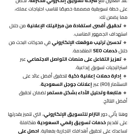
عند التعاون مع
شركة تسويق إلكتروني محترفة
، تحصل
على خطة تسويقية مصممة خصيصًا لتناسب احتياجات عملك،
مما يضمن لك:
🔹
تحقيق أقصى استفادة من ميزانيتك الإعلانية
من خلال
استهداف الجمهور المناسب.
🔹
تحسين ترتيب موقعك الإلكتروني
في محركات البحث من
خلال
خدمات SEO
المتقدمة.
🔹
تعزيز التفاعل على منصات التواصل الاجتماعي
عبر
استراتيجيات تسويق إبداعية.
🔹
إدارة حملات إعلانية ذكية
لتحقيق أفضل عائد على
الاستثمار (ROI) عبر
إعلانات جوجل السعودية
.
🔹
متابعة وتحليل الأداء بشكل مستمر
لضمان تحقيق
أفضل النتائج.
وهنا يأتي دور
التزام للتسويق الإلكتروني
، التي تتميز بقدرتها
على تقديم
خدمات تسويق رقمي السعودية
متكاملة
تساعدك على تحقيق أهدافك التجارية بفعالية.
احصل على