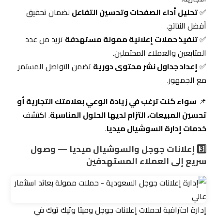
المتابعين والعملاء المحتملين.
✅
إعداد جداول نشر محتوى دورية
تضمن التواصل المستمر
مع الجمهور.
📌
سواء كنت ترغب في زيادة الوعي بعلامتك التجارية أو
تحسين المبيعات، التزام لديها الحلول المناسبة
. اكتشف
خدمات إدارة السوشيال ميديا
.
3️⃣ إعلانات جوجل والسوشيال ميديا — وصول
سريع إلى العملاء المستهدفين
إدارة احترافية لحملات إعلانات جوجل وميتا وتيك توك في
السوق السعودي
إذا كنت تبحث عن
أفضل شركة تسويق إلكتروني
تدير لك
حملات إعلانية ناجحة، فإن
التزام
تقدم حلولًا متميزة في مجال