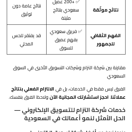
✅ +200 عميل
نتائج عامة دون
نتائج موثّقة
سعودي بنتائج
توثيق
مثبتة
✅ فريق سعودي
الفهم الثقافي
قد يفتقر للحس
بفهم عميق
للجمهور
المحلي
للسوق
مقارنة بين شركة التزام وشركات التسويق الأخرى في السوق
السعودي
الفرق ليس فقط في الخدمات، بل في
الالتزام الفعلي بنتائج
عملائنا
.
احجز استشارتك المجانية الآن
ولاحظ الفرق بنفسك.
خدمات شركة التزام للتسويق الإلكتروني —
الحل الأمثل لنمو أعمالك في السعودية