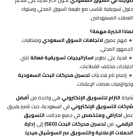
حلول تسويقية تتناسب مع طبيعة السوق المحلي وسلوك
العملاء المستهدفين.
لماذا الخبرة مهمة؟
🔹 فهم عميق
لاتجاهات السوق السعودي
ومتطلبات
الجمهور المحلي.
🔹 قدرة على تطوير
استراتيجيات تسويقية فعالة
تلبي
احتياجات مختلف القطاعات.
🔹 إلمام تام بتحديثات
تحسين محركات البحث السعودية
وخوارزميات منصات الإعلانات.
شركة
التزام للتسويق الإلكتروني
هي واحدة من
أفضل
شركات التسويق الإلكتروني
في السعودية، حيث تتميز بفريق
عمل
احترافي ومتخصص
في جميع مجالات
التسويق
الرقمي
، من
تحسين محركات البحث (SEO)
إلى
إدارة
الحملات الإعلانية
و
التسويق عبر السوشيال ميديا
.