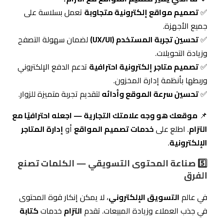
وزيادة التحويلات.
✅
تصميم متاجر إلكترونية احترافية
تدعم الدفع الإلكتروني
وربطها بأنظمة إدارة المخزون.
✅
تحسين سرعة الموقع وأدائه
لتقديم تجربة متميزة للزوار.
📌
موقعك هو وجه علامتك التجارية — اجعله احترافيًا مع
التزام
. اطلع على
خدمات تصميم المواقع
أو
إدارة المتاجر
الإلكترونية
.
5️⃣ صناعة المحتوى التسويقي — الكلمات تصنع
الفرق
في عالم
التسويق الإلكتروني
، لا يمكن إنكار قوة المحتوى
في جذب العملاء وزيادة المبيعات. تقدم
التزام
خدمات
كتابة
المحتوى التسويقي
المتوافق مع معايير
SEO
، مما يساعد
على تعزيز
ظهور علامتك التجارية
في نتائج البحث.
خدمات المحتوى التسويقي مع التزام: