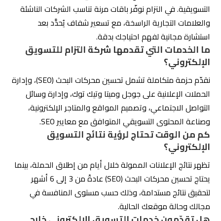
الإلكتروني؟
تظهر نتائج الإعلانات الممولة خلال أيام من إطلاق الحملة، بينما
يحتاج تحسين محركات البحث (SEO) عادةً من 3 إلى 6 أشهر
لتحقيق نتائج مستدامة، وذلك حسب مستوى المنافسة في
مجالك وحالة موقعك الحالية.
هل تقدّمون خدمات التسويق الإلكتروني خارج
مدينة الرياض؟
نعم، نخدم العملاء في جميع مناطق المملكة العربية السعودية
إضافةً إلى دول الخليج، عبر فريق متخصص يعمل بأدوات إدارة
حملات احترافية وتواصل مستمر مع العميل.
لماذا أختار التزام كأفضل شركة تسويق إلكتروني
في السعودية؟
لأننا نجمع بين الخبرة المحلية العميقة في السوق السعودي،
وفريق متخصص في جميع مجالات التسويق الرقمي، وتقارير
شهرية شفافة بمؤشرات أداء (KPIs) واضحة، ونتائج موثّقة مع