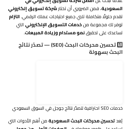
عندما تبحث عن
أفضل شركة تسويق إلكتروني في
السعودية
، فمن الضروري أن تختار
شركة تسويق إلكتروني
تقدم حلولًا متكاملة تلبي جميع احتياجات عملك الرقمي.
التزام
توفر لك مجموعة من
خدمات
التسويق الإلكتروني
التي
تساعدك على تحقيق
نمو مستدام وزيادة المبيعات
.
1️⃣ تحسين محركات البحث (SEO) — تصدّر نتائج
البحث بسهولة
خدمات SEO احترافية لتصدّر نتائج جوجل في السوق السعودي
يُعد
تحسين محركات البحث السعودية
من أهم الأدوات التي
تساعد على ظهور موقعك في
الصفحات الأولى من جوجل
،
مما يزيد من فرص جذب العملاء المحتملين.
كيف تساعدك التزام في تحسين السيو لموقعك؟