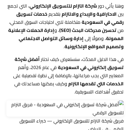
وهنا يأتي دور
شركة التزام للتسويق الإلكتروني
، التي تجمع
بين
الاحترافية والإبداع والالتزام
بتقديم
خدمات تسويق
رقمي في السعودية
متكاملة تلبي احتياجات السوق المحلي،
من
تحسين محركات البحث (SEO)
، و
إدارة الحملات الإعلانية
الممولة
، وصولًا إلى
إدارة وسائل التواصل الاجتماعي
وتصميم المواقع الإلكترونية
.
في هذا الدليل المحدّث، سنستعرض كيف تختار
أفضل شركة
تسويق إلكتروني في السعودية
في عام 2026، وأهم
المعايير التي يجب مراعاتها، بالإضافة إلى نظرة تفصيلية على
الخدمات التي تقدمها التزام
وكيف يمكنها مساعدتك في
تحقيق أهدافك التسويقية.
فريق شركة التزام للتسويق الإلكتروني — خبراء التسويق
الرقمي في الرياض