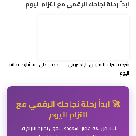
🚀 ابدأ رحلة نجاحك الرقمي مع
التزام اليوم
لأكثر من 200 عميل سعودي يثقون بخبرة التزام في
تحقيق نتائج تسويقية حقيقية وقابلة للقياس.
📞 احصل على استشارة مجانية
💬 واتساب: 0506600096
📍 الرياض، المملكة العربية السعودية | 🌐
| ✉️
eltzam.sa
info@eltzam.sa