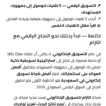
في عالم
التسويق الإلكتروني
، لا يكفي أن تمتلك منتجًا رائعًا
أو خدمة متميزة، بل تحتاج إلى
استراتيجية تسويقية ذكية
تضمن لك الوصول إلى جمهورك المستهدف وتحقيق
أقصى
العوائد على استثماراتك
. اختيار
أفضل شركة تسويق
إلكتروني في السعودية
هو الخطوة الأولى نحو تحقيق
النجاح في السوق الرقمي السعودي 2026.
شركة
التزام للتسويق الإلكتروني
ليست مجرد شركة، بل
شريك نجاح يساعدك في
تصدر نتائج البحث، تعزيز تواجدك
الرقمي، وزيادة مبيعاتك
من خلال
خدمات تسويق رقمي
السعودية
متكاملة تشمل
SEO، إدارة وسائل التواصل
الاجتماعي، الإعلانات الممولة، وتصميم المواقع
الإلكترونية
.