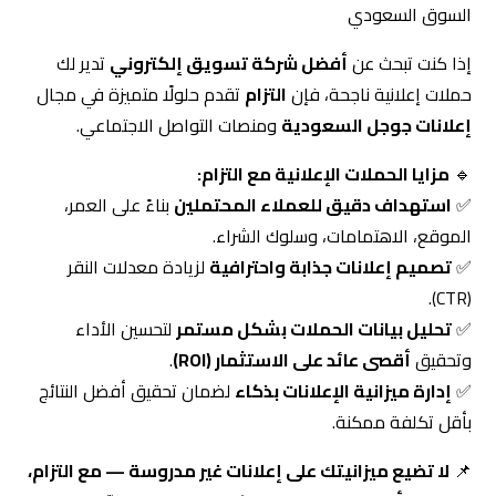
إعلانات جوجل السعودية
ومنصات التواصل الاجتماعي.
🔹
مزايا الحملات الإعلانية مع التزام:
✅
استهداف دقيق للعملاء المحتملين
بناءً على العمر،
الموقع، الاهتمامات، وسلوك الشراء.
✅
تصميم إعلانات جذابة واحترافية
لزيادة معدلات النقر
(CTR).
✅
تحليل بيانات الحملات بشكل مستمر
لتحسين الأداء
وتحقيق
أقصى عائد على الاستثمار (ROI)
.
✅
إدارة ميزانية الإعلانات بذكاء
لضمان تحقيق أفضل النتائج
بأقل تكلفة ممكنة.
📌
لا تضيع ميزانيتك على إعلانات غير مدروسة — مع التزام،
ستحقق أقصى استفادة من كل ريال تنفقه
. تعرّف على
خدمات إدارة الحملات الإعلانية
.
4️⃣ تصميم المواقع والمتاجر الإلكترونية — واجهة