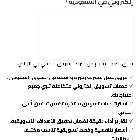
فريق التزام المتنوع من خبراء التسويق الرقمي في الرياض
✅
فريق عمل محترف بخبرة واسعة في السوق السعودي.
✅
خدمات تسويق إلكتروني متكاملة تلبي جميع
احتياجاتك.
✅
استراتيجيات تسويق مبتكرة تضمن تحقيق أعلى
النتائج.
✅
تقارير أداء دقيقة لضمان تحقيق الأهداف التسويقية.
✅
أسعار تنافسية وخطط تسويقية تناسب مختلف
الميزانيات.
اكتشف المزيد من أسرار التسويق الإلكتروني
إذا كنت مهتمًا بتطوير استراتيجياتك التسويقية، اطلع على
مقالاتنا المتخصصة:
📌 التسويق العقاري — 7 استراتيجيات مبتكرة لزيادة
المبيعات