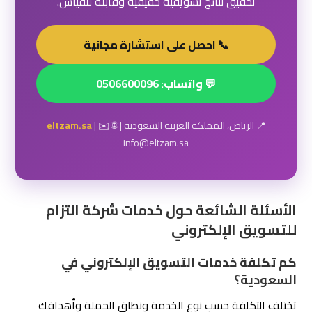
الأسئلة الشائعة حول خدمات شركة التزام
للتسويق الإلكتروني
كم تكلفة خدمات التسويق الإلكتروني في
السعودية؟
تختلف التكلفة حسب نوع الخدمة ونطاق الحملة وأهدافك
التسويقية. في التزام نوفّر باقات مرنة تناسب الشركات الناشئة
والعلامات التجارية الراسخة، مع تسعير شفاف يُحدَّد بعد
استشارة مجانية لفهم احتياجك بدقة.
ما الخدمات التي تقدمها شركة التزام للتسويق
الإلكتروني؟
نقدّم حزمة متكاملة تشمل تحسين محركات البحث (SEO)، وإدارة
الحملات الإعلانية على جوجل وميتا وتيك توك، وإدارة وسائل
التواصل الاجتماعي، وتصميم المواقع والمتاجر الإلكترونية،
وصناعة المحتوى التسويقي المتوافق مع معايير SEO.
كم من الوقت تحتاج لرؤية نتائج التسويق