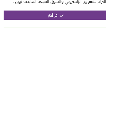
التزام للتسويق الإلكتروني والحلول السبعة القابضة تُوق ...
اقرأ أكثر