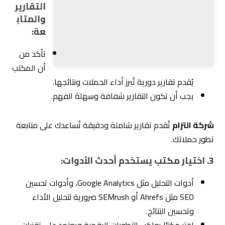
وتحليل الأداء.
أسعار تنافسية:
تضمن الحصول على أفضل قيمة
مقابل التكلفة.
6.
الخطوة الخامسة: التحقق من أدوات
التحليل والمتابعة
أحد أهم العناصر في اختيار
مكتب تسويق إلكتروني
هو
التأكد من أنه يستخدم أدوات تحليل الأداء والمتابعة لضمان
تحقيق أهدافك التسويقية بكفاءة. أدوات التحليل ليست فقط
وسيلة لفهم أداء الحملات، بل هي أيضًا أداة لتحديد نقاط القوة
والضعف وإجراء التحسينات المستمرة. في هذا السياق، تُعد
شركة التزام للتسويق الإلكتروني
واحدة من أبرز المكاتب
التي تعتمد على أحدث أدوات التحليل لتقديم تقارير شفافة ونتائج
ملموسة.