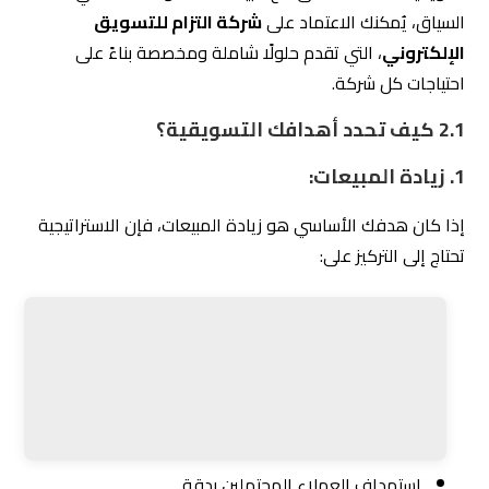
1.
زيادة المبيعات:
إذا كان هدفك الأساسي هو زيادة المبيعات، فإن الاستراتيجية
تحتاج إلى التركيز على:
استهداف العملاء المحتملين بدقة.
استخدام الإعلانات الرقمية مثل Google Ads وحملات
وسائل التواصل الاجتماعي.
تحسين تجربة المستخدم على موقعك الإلكتروني لتسهيل
عملية الشراء.
2.
تحسين الوعي بالعلامة التجارية:
إذا كنت ترغب في جعل اسم شركتك معروفًا بشكل أوسع، فإن
التركيز ينصب على: