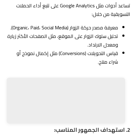
الأداء؟
1. إعداد تقارير دورية:
مكتب التسويق الإلكتروني المحترف يقدم تقارير أداء دورية
تشمل:
مصادر الزوار وعددهم.
تكلفة الاكتساب (Cost per Acquisition).
معدلات التحويل (Conversion Rates).
شركة التزام
توفر تقارير مفصلة وشاملة تتيح للعملاء فهم
نتائج الحملات وتحليل تأثيرها.
2. متابعة الأهداف المحددة:
مقارنة النتائج بالأهداف المحددة مسبقًا، مثل زيادة
المبيعات أو تحسين التفاعل على وسائل التواصل
الاجتماعي.