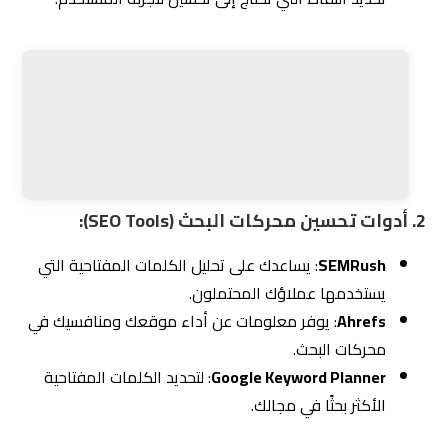
Google Keyword Planner
: لتحديد الكلمات المفتاحية
الأكثر بحثًا في مجالك.
3. أدوات وسائل التواصل الاجتماعي:
Hootsuite
: يساعدك على إدارة جميع حساباتك على
وسائل التواصل الاجتماعي من مكان واحد.
Meta Business Suite
: لتحليل أداء حملاتك الإعلانية على
فيسبوك وإنستغرام.
4. أدوات CRM:
تساعدك أدوات إدارة علاقات العملاء (CRM) مثل
HubSpot أو Salesforce على فهم احتياجات عملائك وتتبع
تفاعلهم مع شركتك.
2.3
كيف تُساعدك شركة التزام؟