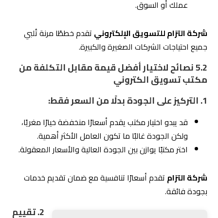
أدوات التحليل مثل Google Analytics، وأدوات تحسين
SEO مثل Ahrefs أو SEMrush ضرورية لتحليل الأداء
وتحسين النتائج.
اختر مكتبًا يواكب التطورات الرقمية ويعتمد على تقنيات
متقدمة.
شركة التزام للتسويق الإلكتروني
تعتمد على أحدث الأدوات
لضمان تحقيق نتائج فعّالة.
5.3
لماذا تُعد شركة التزام أفضل مكتب تسويق
الكتروني؟
خدمات شاملة:
تغطي جميع جوانب
التسويق الرقمي
من تحسين SEO إلى إدارة الإعلانات وتصميم المحتوى.
تاريخ حافل بالنجاحات:
سابقة أعمال مميزة مع
مجموعة متنوعة من الشركات.
تقارير شفافة:
تُتيح لك متابعة دقيقة لنتائج الحملات