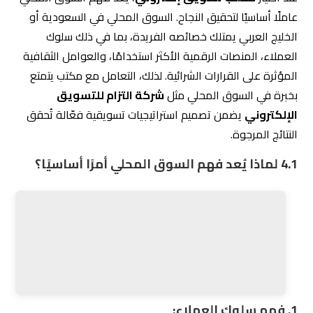
في التسوق، مما يجعل تحسين تجربة المستخدم عبر
المواقع والتطبيقات أمرًا ضروريًا.
شركة التزام
تدرك هذه التفاصيل الدقيقة، مما يتيح لها إنشاء
حملات تسويقية تتماشى مع توقعات الجمهور المحلي.
2. المنصات الرقمية الأكثر شعبية:
في السعودية، تعتبر تويتر ومنصة سناب شات من الأدوات
الرئيسية للتواصل مع العملاء.
إنستغرام وتيك توك تُعدان من المنصات المفضلة
للتسويق البصري، خاصة للعلامات التجارية المتعلقة
بالموضة، الطعام، والعقارات.
شركة التزام للتسويق الإلكتروني
تستخدم خبرتها العميقة
في اختيار المنصات الأنسب بناءً على طبيعة عملك والجمهور
المستهدف.