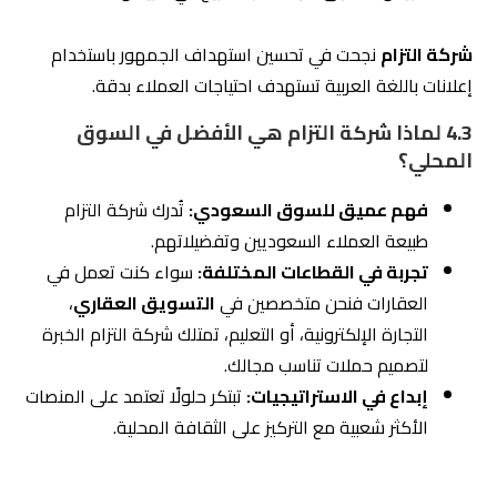
اختيار الشريك الذي يوفر لك القيمة الأفضل مقابل التكلفة
ويُساعدك على تحقيق أهدافك بشكل فعّال. في هذا السياق،
تُعد
شركة التزام للتسويق الإلكتروني
الخيار المثالي بفضل
خدماتها الشاملة وأسعارها التنافسية.
5.1
كيفية مقارنة عروض مكتب تسويق الكتروني
1. تحليل الخدمات المقدمة:
قم بمراجعة جميع الخدمات التي يقدمها المكتب. يجب
أن تشمل الخدمات الأساسية مثل:
تحسين محركات البحث (SEO):
لضمان ظهور
موقعك في نتائج البحث الأولى.
إدارة الحملات الإعلانية المدفوعة:
مثل Google
Ads للوصول إلى العملاء المحتملين.
إدارة وسائل التواصل الاجتماعي:
لإنشاء محتوى
جذاب وإدارة التفاعل مع الجمهور.
تصميم المواقع الإلكترونية:
لإنشاء موقع احترافي