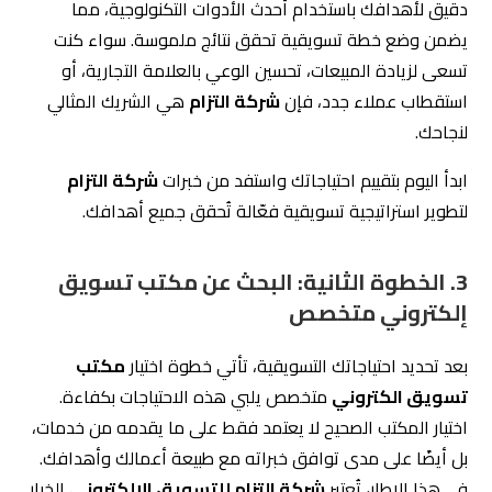
اختيار المكتب الصحيح لا يعتمد فقط على ما يقدمه من خدمات،
بل أيضًا على مدى توافق خبراته مع طبيعة أعمالك وأهدافك.
في هذا الإطار، تُعتبر
شركة التزام للتسويق الإلكتروني
الخيار
المثالي، حيث توفر خدمات متكاملة تلبي متطلبات السوق
السعودي.
نصائح لاختيار مكتب تسويق الكتروني متخصص
1. اختر مكتبًا متخصصًا في مجالك
عند البحث عن
مكتب تسويق الكتروني
، من الضروري التأكد
من خبرته في مجال عملك. بعض الأمثلة على ذلك:
تحسين محركات البحث (SEO):
إذا كنت ترغب في تحسين
ترتيب موقعك على جوجل، تأكد من أن المكتب لديه خبرة
في تحسين SEO.
إدارة الحملات الإعلانية:
إذا كان هدفك زيادة المبيعات،
اختر مكتبًا لديه خبرة في إدارة حملات إعلانات مدفوعة