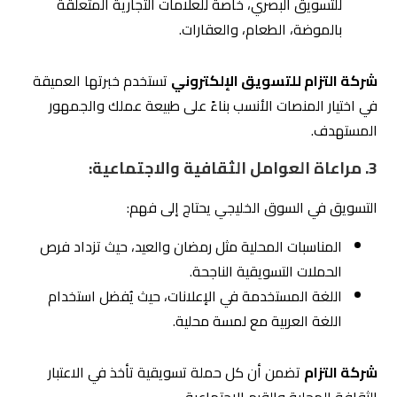
فرصًا مثالية للترويج.
العديد من الشركات نجحت في جذب العملاء من خلال
إطلاق عروض موسمية وحملات إعلانية مبتكرة.
مثال من شركة التزام:
إطلاق حملة تسويقية لعروض رمضان تضمنت محتوى مرئي
مبتكر على سناب شات وإنستغرام، مما زاد من التفاعل بنسبة
40%.
2.
اس
تخدام المؤثرين المحليين:
التعاون مع مؤثرين سعوديين أو خليجيين يُساعد في بناء
الثقة وزيادة الوعي بالعلامة التجارية.
المؤثرون لديهم جمهور كبير يتفاعل مع توصياتهم، مما
يجعل هذه الاستراتيجية فعّالة جدًا.