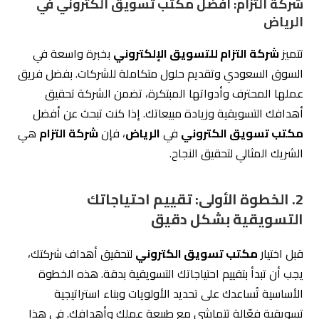
عملها المحترف وأدواتها المبتكرة، تضمن الشركة تحقيق
أهدافك التسويقية وزيادة مبيعاتك. إذا كنت تبحث عن أفضل
مكتب تسويق الكتروني
في
الرياض
، فإن
شركة التزام
هي
الشريك المثالي لتحقيق النجاح.
2.
الخطوة الأولى: تقييم احتياجاتك
التسويقية بشكل دقيق
قبل اختيار
مكتب تسويق الكتروني
لتحقيق أهداف شركتك،
يجب أن تبدأ بتقييم احتياجاتك التسويقية بدقة. هذه الخطوة
الأساسية تُساعدك على تحديد الأولويات وبناء استراتيجية
تسويقية فعّالة تتماشى مع طبيعة عملك وأهدافك. في هذا
السياق، يُمكنك الاعتماد على
شركة التزام للتسويق
الإلكتروني
، التي تقدم حلولًا شاملة ومخصصة بناءً على
احتياجات كل شركة.
2.1
كيف تحدد أهدافك التسويقية؟