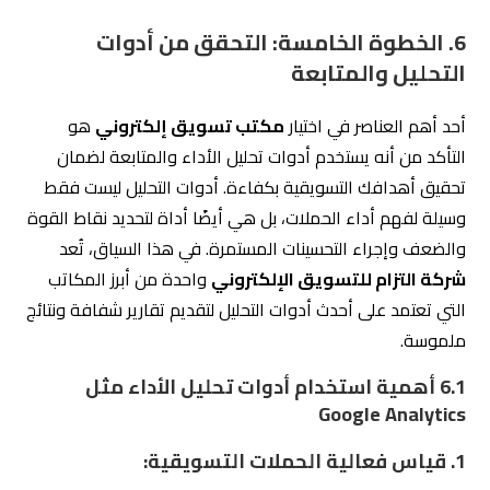
الديموغرافية الأكثر اهتمامًا بعروضك، مما يُمكّن المكتب
من ضبط الاستهداف بدقة.
فهم اهتمامات وسلوك الجمهور يساعد في تحسين
الحملات المستقبلية.
3. تحسين الأداء باستمرار:
تحليل البيانات يساعد على فهم ما يعمل بشكل جيد وما
يحتاج إلى تحسين.
تقديم حملات تسويقية أكثر فعالية من خلال الاعتماد
على النتائج المستخلصة.
شركة التزام
تعتمد بشكل كبير على Google Analytics وأدوات
أخرى لتحديد الأداء وتقديم استراتيجيات تحسين فعّالة.
6.2
كيف يضمن المكتب تقديم تقارير شفافة حول