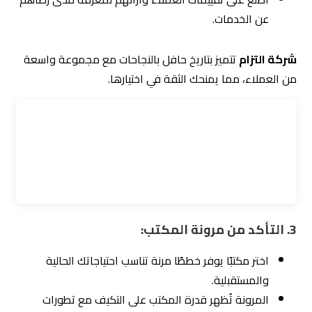
اختر مكتبًا يوازن بين الجودة العالية والأسعار المعقولة.
شركة التزام
تقدم أسعارًا تنافسية مع ضمان تقديم خدمات
بجودة فائقة.
2. تقييم
التقارير
والمتابعة:
تأكد من أن المكتب يُقدم تقارير دورية تُبرز أداء الحملات
ونتائجها.
يجب أن تكون التقارير شفافة وسهلة الفهم.
شركة التزام
تُقدم تقارير شاملة ودقيقة تُساعدك على متابعة
تطور حملاتك.
3. اختيار مكتب يستخدم أحدث الأدوات: