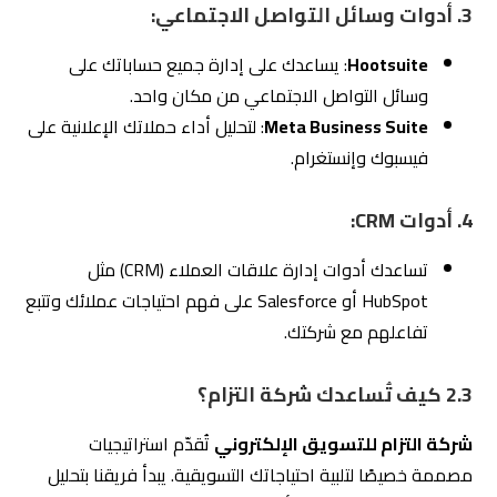
شركة التزام للتسويق الإلكتروني
تُقدّم استراتيجيات
مصممة خصيصًا لتلبية احتياجاتك التسويقية. يبدأ فريقنا بتحليل
دقيق لأهدافك باستخدام أحدث الأدوات التكنولوجية، مما
يضمن وضع خطة تسويقية تحقق نتائج ملموسة. سواء كنت
تسعى لزيادة المبيعات، تحسين الوعي بالعلامة التجارية، أو
استقطاب عملاء جدد، فإن
شركة التزام
هي الشريك المثالي
لنجاحك.
ابدأ اليوم بتقييم احتياجاتك واستفد من خبرات
شركة التزام
لتطوير استراتيجية تسويقية فعّالة تُحقق جميع أهدافك.
3.
الخطوة الثانية: البحث عن مكتب تسويق
إلكتروني متخصص
بعد تحديد احتياجاتك التسويقية، تأتي خطوة اختيار
مكتب
تسويق الكتروني
متخصص يلبي هذه الاحتياجات بكفاءة.