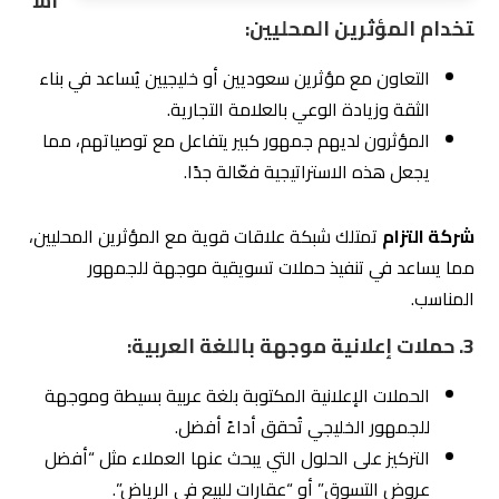
فهم عميق للسوق السعودي:
تُدرك شركة التزام
طبيعة العملاء السعوديين وتفضيلاتهم.
تجربة في القطاعات المختلفة:
سواء كنت تعمل في
العقارات فنحن متخصصين في
التسويق العقاري
،
التجارة الإلكترونية، أو التعليم، تمتلك شركة التزام الخبرة
لتصميم حملات تناسب مجالك.
إبداع في الاستراتيجيات:
تبتكر حلولًا تعتمد على المنصات
الأكثر شعبية مع التركيز على الثقافة المحلية.
5.
الخطوة الرابعة: مقارنة العروض والخدمات
التي يقدمها مكتب تسويق الكتروني
عند اختيار
مكتب تسويق الكتروني
لشركتك، من الضروري أن
تُجري مقارنة دقيقة بين العروض والخدمات التي يقدمها كل
مكتب. الهدف ليس فقط اختيار مكتب يُقدم خدمات تسويقية، بل