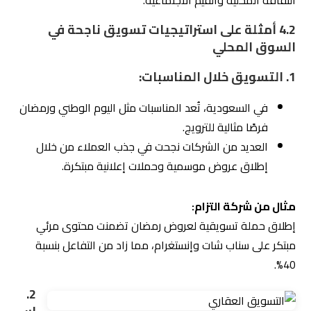
شركة التزام
تمتلك شبكة علاقات قوية مع المؤثرين المحليين،
مما يساعد في تنفيذ حملات تسويقية موجهة للجمهور
المناسب.
3. حملات إعلانية موجهة باللغة العربية:
الحملات الإعلانية المكتوبة بلغة عربية بسيطة وموجهة
للجمهور الخليجي تُحقق أداءً أفضل.
التركيز على الحلول التي يبحث عنها العملاء مثل “أفضل
عروض التسوق” أو “عقارات للبيع في الرياض”.
شركة التزام
نجحت في تحسين استهداف الجمهور باستخدام
إعلانات باللغة العربية تستهدف احتياجات العملاء بدقة.
4.3
لماذا شركة التزام هي الأفضل في السوق
المحلي؟