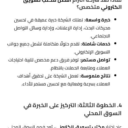
الخليج العربي يمتلك خصائصه الفريدة، بما في ذلك سلوك
العملاء، المنصات الرقمية الأكثر استخدامًا، والعوامل الثقافية
المؤثرة على القرارات الشرائية. لذلك، التعامل مع مكتب يتمتع
بخبرة في السوق المحلي مثل
شركة التزام للتسويق
الإلكتروني
يضمن تصميم استراتيجيات تسويقية فعّالة تُحقق
النتائج المرجوة.
4.1
لماذا يُعد فهم السوق المحلي أمرًا أساسيًا؟
1. فهم سلوك العملاء:
السوق السعودي والخليجي يتميز بعادات استهلاكية خاصة:
الجمهور السعودي يفضل التفاعل مع محتوى جذاب على
منصات مثل سناب شات، تويتر، وإنستغرام.
العملاء في الخليج يميلون إلى البحث عن الجودة والراحة