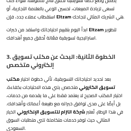
بل أيضًا على مدى توافق خبراته مع طبيعة أعمالك وأهدافك.
في هذا الإطار، تُعتبر
شركة التزام للتسويق الإلكتروني
الخيار
المثالي، حيث توفر خدمات متكاملة تلبي متطلبات السوق
السعودي.
نصائح لاختيار مكتب تسويق الكتروني متخصص
1. اختر مكتبًا متخصصًا في مجالك
عند البحث عن
مكتب تسويق الكتروني
، من الضروري التأكد
من خبرته في مجال عملك. بعض الأمثلة على ذلك:
إذا كنت ترغب في تحسين ترتيب
تحسين محركات البحث (SEO):
موقعك على جوجل، تأكد من أن المكتب لديه خبرة في تحسين
SEO.
إدارة الحملات الإعلانية:
إذا كان هدفك زيادة المبيعات، اختر
مكتبًا لديه خبرة في إدارة حملات إعلانات مدفوعة مثل Google
Ads.