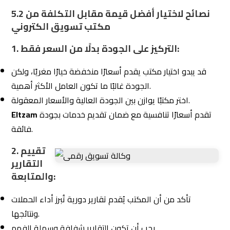
لماذا تُعد شركة التزام أفضل مكتب تسويق
5.3
الكتروني؟
خدمات شاملة:
تغطي جميع جوانب
التسويق الرقمي
من
تحسين SEO إلى إدارة الإعلانات وتصميم المحتوى.
تاريخ حافل بالنجاحات:
سابقة أعمال مميزة مع مجموعة
متنوعة من الشركات.
تقارير شفافة:
تُتيح لك متابعة دقيقة لنتائج الحملات وتحليل
الأداء.
أسعار تنافسية:
تضمن الحصول على أفضل قيمة مقابل
التكلفة.
الخطوة الخامسة: التحقق من أدوات
6.
التحليل والمتابعة
أحد أهم العناصر في اختيار
مكتب تسويق إلكتروني
هو