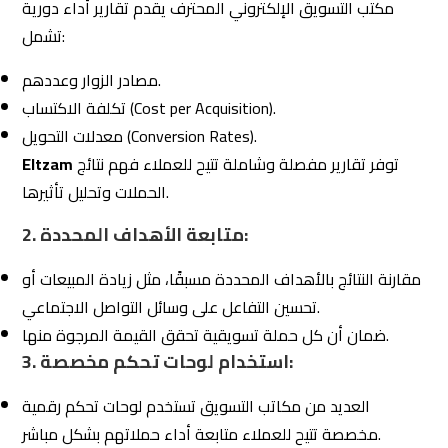
لتحليل أداء الكلمات المفتاحية وتحسين
SEMRush وAhrefs:
SEO.
لمتابعة أداء الإعلانات على فيسبوك
Meta Business Suite:
وإنستغرام.
لتحليل إعلانات الدفع مقابل النقر (PPC).
Google Ads Manager:
لفهم تجربة المستخدم عبر خريطة الحرارة وسلوك الزوار.
Hotjar:
الخطوة السادسة: التوافق مع أهدافك
7.
طويلة المدى مع مكتب تسويق الكتروني
عند اختيار
مكتب تسويق الكتروني
لشركتك، من الضروري
التفكير في الأهداف طويلة المدى وليس فقط النتائج السريعة
مثل تحسين حركة المرور أو إطلاق حملة. المكتب المثالي هو
الذي يعمل كشريك استراتيجي يدعم تطلعاتك المستقبلية
ويطور استراتيجيات مبتكرة تُعزز من نمو أعمالك على المدى
البعيد. في هذا الإطار، تُعتبر
شركة التزام للتسويق