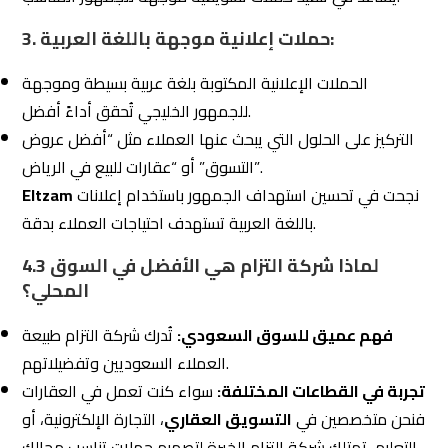
اختيار الشريك الذي يوفر لك القيمة الأفضل مقابل التكلفة
ويُساعدك على تحقيق أهدافك بشكل فعّال. في هذا السياق،
تُعد
شركة التزام للتسويق الإلكتروني
الخيار المثالي بفضل
خدماتها الشاملة وأسعارها التنافسية.
كيفية مقارنة عروض مكتب تسويق الكتروني
5.1
1. تحليل الخدمات المقدمة:
قم بمراجعة جميع الخدمات التي يقدمها المكتب. يجب أن
تشمل الخدمات الأساسية مثل:
لضمان ظهور موقعك في
تحسين محركات البحث (SEO):
نتائج البحث الأولى.
إدارة الحملات الإعلانية المدفوعة:
مثل Google Ads
للوصول إلى العملاء المحتملين.
إدارة وسائل التواصل الاجتماعي:
لإنشاء محتوى جذاب
وإدارة التفاعل مع الجمهور.