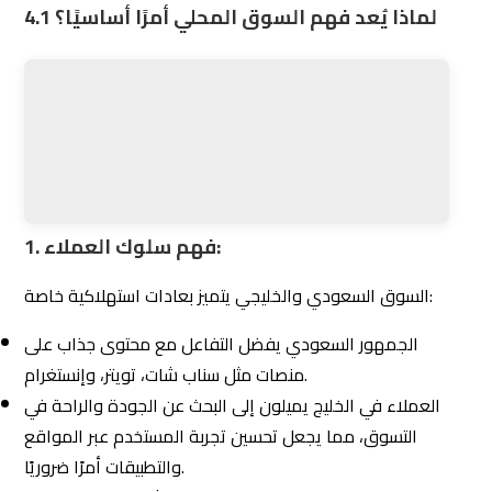
الرئيسية للتواصل مع العملاء.
إنستغرام وتيك توك تُعدان من المنصات المفضلة للتسويق
البصري، خاصة للعلامات التجارية المتعلقة بالموضة، الطعام،
والعقارات.
شركة التزام للتسويق الإلكتروني
تستخدم خبرتها العميقة
في اختيار المنصات الأنسب بناءً على طبيعة عملك والجمهور
المستهدف.
3. مراعاة العوامل الثقافية والاجتماعية:
التسويق في السوق الخليجي يحتاج إلى فهم:
المناسبات المحلية مثل رمضان والعيد، حيث تزداد فرص الحملات
التسويقية الناجحة.
اللغة المستخدمة في الإعلانات، حيث يُفضل استخدام اللغة
العربية مع لمسة محلية.
تضمن أن كل حملة تسويقية تأخذ في الاعتبار الثقافة
Eltzam
المحلية والقيم الاجتماعية.