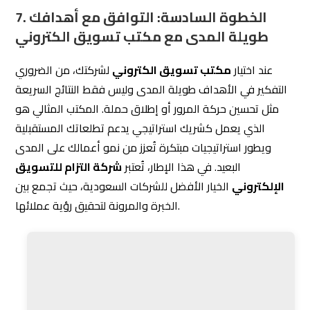
اختر مكتبًا يتمتع بالمرونة للتكيف مع احتياجات شركتك المتغيرة.
المرونة تعني قدرة المكتب على تقديم حلول مبتكرة، حتى مع
تغير اتجاهات السوق الرقمي.
تُقدم خططًا مرنة تستجيب لأي تطورات في أعمالك أو
Eltzam
السوق السعودي، مما يجعلها الخيار الأمثل كشريك طويل
الأمد.
3. خبرة المكتب في التخطيط المستقبلي:
تحقق من قدرة المكتب على تقديم استراتيجيات تنموية تدعم
أهدافك المستقبلية.
يجب أن يكون لدى المكتب خبرة في تحليل البيانات والتنبؤ
بالاتجاهات لتحقيق النمو المستدام.
شركة التزام للتسويق الإلكتروني
تعتمد على أدوات تحليل
بيانات متقدمة تُمكّنها من تصميم استراتيجيات مخصصة لدعم
رؤيتك المستقبلية.