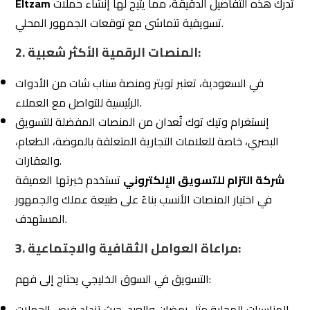
أمثلة على استراتيجيات تسويق ناجحة في
4.2
السوق المحلي
1. التسويق خلال المناسبات:
في السعودية، تُعد المناسبات مثل اليوم الوطني ورمضان فرصًا
مثالية للترويج.
العديد من الشركات نجحت في جذب العملاء من خلال إطلاق
عروض موسمية وحملات إعلانية مبتكرة.
مثال من شركة التزام:
إطلاق حملة تسويقية لعروض رمضان تضمنت محتوى مرئي
مبتكر على سناب شات وإنستغرام، مما زاد من التفاعل بنسبة
40%.
2.
اس
تخدام المؤثرين المحليين: