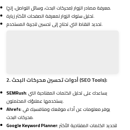
يستخدمها عملاؤك المحتملون.
: يوفر معلومات عن أداء موقعك ومنافسيك في
Ahrefs
محركات البحث.
: لتحديد الكلمات المفتاحية الأكثر
Google Keyword Planner
بحثًا في مجالك.
3. أدوات وسائل التواصل الاجتماعي:
: يساعدك على إدارة جميع حساباتك على وسائل
Hootsuite
التواصل الاجتماعي من مكان واحد.
: لتحليل أداء حملاتك الإعلانية على
Meta Business Suite
فيسبوك وإنستغرام.
4. أدوات CRM:
تساعدك أدوات إدارة علاقات العملاء (CRM) مثل HubSpot أو
Salesforce على فهم احتياجات عملائك وتتبع تفاعلهم مع
شركتك.
كيف تُساعدك شركة التزام؟
2.3