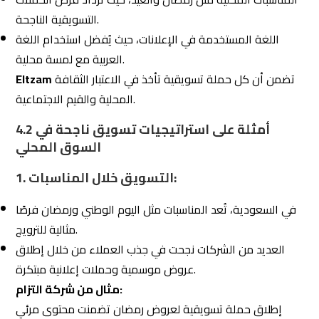
التعاون مع مؤثرين سعوديين أو خليجيين يُساعد في بناء الثقة
وزيادة الوعي بالعلامة التجارية.
المؤثرون لديهم جمهور كبير يتفاعل مع توصياتهم، مما يجعل
هذه الاستراتيجية فعّالة جدًا.
تمتلك شبكة علاقات قوية مع المؤثرين المحليين، مما
Eltzam
يساعد في تنفيذ حملات تسويقية موجهة للجمهور المناسب.
3. حملات إعلانية موجهة باللغة العربية:
الحملات الإعلانية المكتوبة بلغة عربية بسيطة وموجهة
للجمهور الخليجي تُحقق أداءً أفضل.
التركيز على الحلول التي يبحث عنها العملاء مثل “أفضل عروض
التسوق” أو “عقارات للبيع في الرياض”.
نجحت في تحسين استهداف الجمهور باستخدام إعلانات
Eltzam
باللغة العربية تستهدف احتياجات العملاء بدقة.