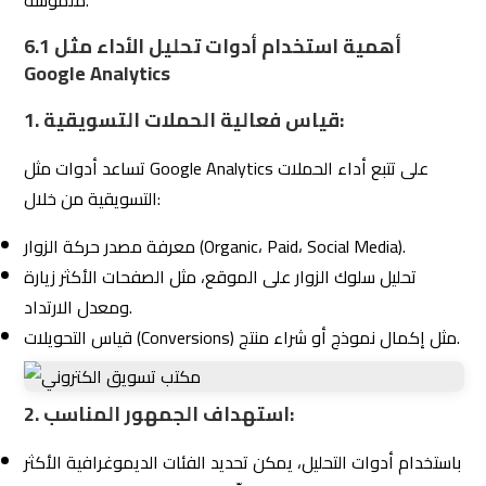
تعتمد بشكل كبير على Google Analytics وأدوات أخرى
Eltzam
لتحديد الأداء وتقديم استراتيجيات تحسين فعّالة.
كيف يضمن المكتب تقديم تقارير شفافة حول
6.2
الأداء؟
1. إعداد تقارير دورية:
مكتب التسويق الإلكتروني المحترف يقدم تقارير أداء دورية
تشمل:
مصادر الزوار وعددهم.
تكلفة الاكتساب (Cost per Acquisition).
معدلات التحويل (Conversion Rates).
توفر تقارير مفصلة وشاملة تتيح للعملاء فهم نتائج
Eltzam
الحملات وتحليل تأثيرها.
2. متابعة الأهداف المحددة: