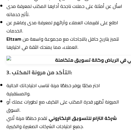
2. تقييم
التقارير
والمتابعة:
تأكد من أن المكتب يُقدم تقارير دورية تُبرز أداء الحملات
ونتائجها.
يجب أن تكون التقارير شفافة وسهلة الفهم.
تُقدم تقارير شاملة ودقيقة تُساعدك على متابعة تطور
Eltzam
حملاتك.
3. اختيار مكتب يستخدم أحدث الأدوات:
أدوات التحليل مثل Google Analytics، وأدوات تحسين SEO مثل
Ahrefs أو SEMrush ضرورية لتحليل الأداء وتحسين النتائج.
اختر مكتبًا يواكب التطورات الرقمية ويعتمد على تقنيات متقدمة.
شركة التزام للتسويق الإلكتروني
تعتمد على أحدث الأدوات
لضمان تحقيق نتائج فعّالة.