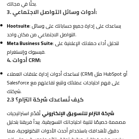
شركة التزام للتسويق الإلكتروني
تُقدّم استراتيجيات
مصممة خصيصًا لتلبية احتياجاتك التسويقية. يبدأ فريقنا بتحليل
دقيق لأهدافك باستخدام أحدث الأدوات التكنولوجية، مما
يضمن وضع خطة تسويقية تحقق نتائج ملموسة. سواء كنت
تسعى لزيادة المبيعات، تحسين الوعي بالعلامة التجارية، أو
هي الشريك المثالي لنجاحك.
Eltzam
استقطاب عملاء جدد، فإن
لتطوير
Eltzam
ابدأ اليوم بتقييم احتياجاتك واستفد من خبرات
استراتيجية تسويقية فعّالة تُحقق جميع أهدافك.
الخطوة الثانية: البحث عن مكتب تسويق
3.
إلكتروني متخصص
بعد تحديد احتياجاتك التسويقية، تأتي خطوة اختيار
مكتب
تسويق الكتروني
متخصص يلبي هذه الاحتياجات بكفاءة.
اختيار المكتب الصحيح لا يعتمد فقط على ما يقدمه من خدمات،