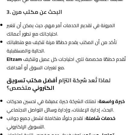
العملاء ومتابعة الحملات بانتظام.
نتائج ملموسة:
تعمل الشركة على تحقيق أهداف العملاء
بسرعة وفعالية مع تحسين مستمر للأداء.
الخطوة الثالثة: التركيز على الخبرة في
4.
السوق المحلي
عند اختيار
مكتب تسويق إلكتروني
، يُعد فهم السوق المحلي
عاملًا أساسيًا لتحقيق النجاح. السوق المحلي في السعودية أو
الخليج العربي يمتلك خصائصه الفريدة، بما في ذلك سلوك
العملاء، المنصات الرقمية الأكثر استخدامًا، والعوامل الثقافية
المؤثرة على القرارات الشرائية. لذلك، التعامل مع مكتب يتمتع
بخبرة في السوق المحلي مثل
شركة التزام للتسويق
الإلكتروني
يضمن تصميم استراتيجيات تسويقية فعّالة تُحقق
النتائج المرجوة.
لماذا يُعد فهم السوق المحلي أمرًا أساسيًا؟
4.1