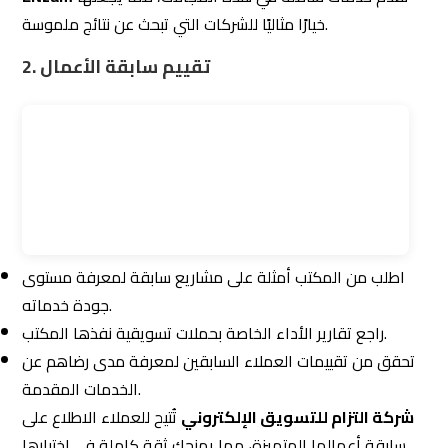
3. البحث عن مكتب مرن
المرونة في تقديم الخدمات أمر مهم، حيث يمكن أن تتغير
احتياجاتك مع تطور أعمالك.
تأكد من أن المكتب يقدم خططًا مرنة تتكيف مع متطلباتك
الحالية والمستقبلية.
تُقدم خططًا مخصصة تلبي احتياجات كل عميل وتتكيف
Eltzam
مع تغيرات السوق أو أهدافك.
لماذا تُعد شركة التزام
أفضل مكتب تسويق
الكتروني
متخصص؟
خبرة واسعة:
تمتلك الشركة خبرة عميقة في تحسين محركات
البحث، إدارة الإعلانات، وإدارة وسائل التواصل الاجتماعي.
خدمات شاملة:
تقدم حلولًا متكاملة تشمل جميع جوانب
التسويق الإلكتروني.
تواصل مستمر:
توفر فريق دعم مخصص لتلبية احتياجات