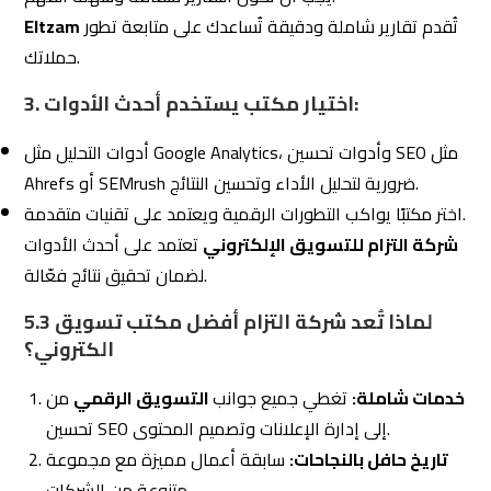
التأكد من أنه يستخدم أدوات تحليل الأداء والمتابعة لضمان
تحقيق أهدافك التسويقية بكفاءة. أدوات التحليل ليست فقط
وسيلة لفهم أداء الحملات، بل هي أيضًا أداة لتحديد نقاط القوة
والضعف وإجراء التحسينات المستمرة. في هذا السياق، تُعد
شركة التزام للتسويق الإلكتروني
واحدة من أبرز المكاتب
التي تعتمد على أحدث أدوات التحليل لتقديم تقارير شفافة ونتائج
ملموسة.
أهمية استخدام أدوات تحليل الأداء مثل
6.1
Google Analytics
1. قياس فعالية الحملات التسويقية:
تساعد أدوات مثل Google Analytics على تتبع أداء الحملات
التسويقية من خلال:
معرفة مصدر حركة الزوار (Organic، Paid، Social Media).
تحليل سلوك الزوار على الموقع، مثل الصفحات الأكثر زيارة