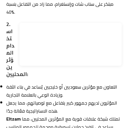
لماذا شركة التزام هي الأفضل في السوق
4.3
المحلي؟
فهم عميق للسوق السعودي:
تُدرك شركة التزام طبيعة
العملاء السعوديين وتفضيلاتهم.
تجربة في القطاعات المختلفة:
سواء كنت تعمل في العقارات
فنحن متخصصين في
التسويق العقاري
، التجارة الإلكترونية، أو
التعليم، تمتلك شركة التزام الخبرة لتصميم حملات تناسب مجالك.
إبداع في الاستراتيجيات:
تبتكر حلولًا تعتمد على المنصات الأكثر
شعبية مع التركيز على الثقافة المحلية.
الخطوة الرابعة: مقارنة العروض والخدمات
5.
التي يقدمها مكتب تسويق الكتروني
عند اختيار
مكتب تسويق الكتروني
لشركتك، من الضروري أن
تُجري مقارنة دقيقة بين العروض والخدمات التي يقدمها كل
مكتب. الهدف ليس فقط اختيار مكتب يُقدم خدمات تسويقية، بل