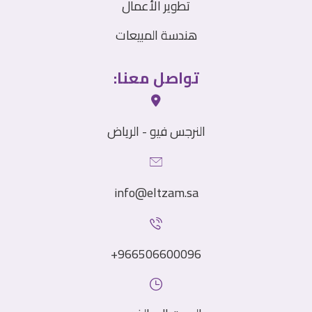
تطوير الأعمال
هندسة المبيعات
تواصل معنا:
النرجس فيو - الرياض
info@⁠eltzam.sa
966506600096+