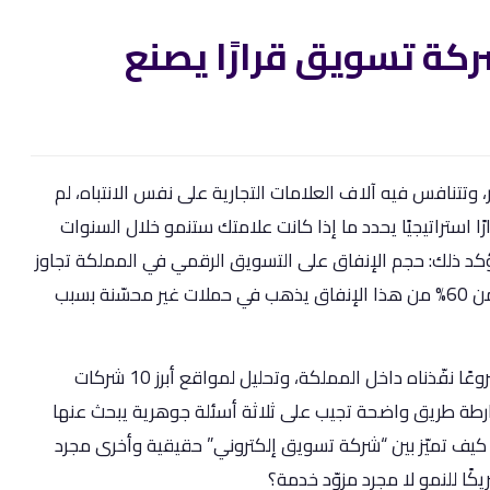
ركة تسويق قرارًا يصنع
تنافس فيه آلاف العلامات التجارية على نفس الانتباه، لم
 استراتيجيًا يحدد ما إذا كانت علامتك ستنمو خلال السنوات
ؤكد ذلك: حجم الإنفاق على التسويق الرقمي في المملكة تجاوز
4.5 مليار ريال سنويًا، ومع ذلك تشير دراسات داخلية إلى أن أكثر من 60% من هذا الإنفاق يذهب في حملات غير محسّنة بسبب
في هذا الدليل المتعمق — وهو ثمرة تحليل أكثر من 350 مشروعًا نفّذناه داخل المملكة، وتحليل لمواقع أبرز 10 شركات
طة طريق واضحة تجيب على ثلاثة أسئلة جوهرية يبحث عنها
ف تميّز بين “شركة تسويق إلكتروني” حقيقية وأخرى مجرد
كًا للنمو لا مجرد مزوّد خدمة؟