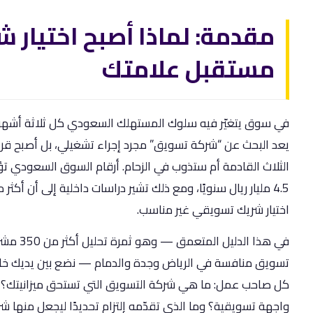
مقدمة: لماذا أصبح اختيار ش
مستقبل علامتك
في سوق يتغيّر فيه سلوك المستهلك السعودي كل ثلاثة أشهر، وت
يعد البحث عن “شركة تسويق” مجرد إجراء تشغيلي، بل أصبح قرارًا
الثلاث القادمة أم ستذوب في الزحام. أرقام السوق السعودي ت
اختيار شريك تسويقي غير مناسب.
تسويق منافسة في الرياض وجدة والدمام — نضع بين يديك خار
كل صاحب عمل: ما هي شركة التسويق التي تستحق ميزانيتك؟ كي
واجهة تسويقية؟ وما الذي تقدّمه إلتزام تحديدًا ليجعل منها شري