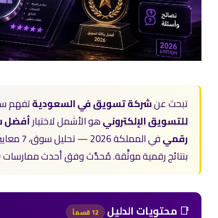
تبحث عن
شركة تسويق في السعودية
تفهم سوق
للتسويق الإلكتروني
هو الأشمل لاختيار
أفضل ش
رقمي
بنتائج رقمية موثَّقة. مُحدَّث وفق أحدث ممارسات Google SEO وE-E-A-T.
📑
محتويات الدليل
12 قسماً