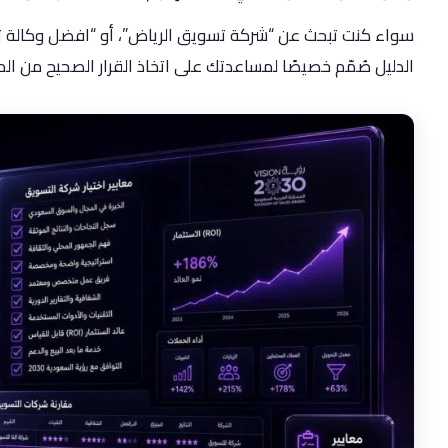
سواء كنت تبحث عن “شركة تسويق الرياض”، أو “افضل وكالة ت
الدليل صُمّم خصيصًا لمساعدتك على اتخاذ القرار الصحيح من ال