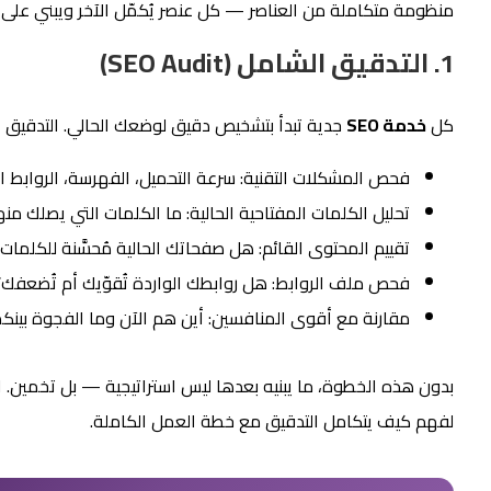
منظومة متكاملة من العناصر — كل عنصر يُكمّل الآخر ويبني على ن
1. التدقيق الشامل (SEO Audit)
كل
خدمة SEO
جدية تبدأ بتشخيص دقيق لوضعك الحالي. التدقيق 
فحص المشكلات التقنية: سرعة التحميل، الفهرسة، الروابط المكس
تحليل الكلمات المفتاحية الحالية: ما الكلمات التي يصلك منه
تقييم المحتوى القائم: هل صفحاتك الحالية مُحسَّنة للكلمات
فحص ملف الروابط: هل روابطك الواردة تُقوّيك أم تُضعفك؟
مقارنة مع أقوى المنافسين: أين هم الآن وما الفجوة بينكم
بدون هذه الخطوة، ما يبنيه بعدها ليس استراتيجية — بل تخمين. 
لفهم كيف يتكامل التدقيق مع خطة العمل الكاملة.