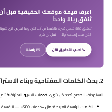
اعرف قيمة موقعك الحقيقية قبل أن
تُنفق ريالاً واحداً
تدقيق SEO شامل يُخبرك بالضبط أين أنت الآن، وما الفرص التي تفوت
الذي يجب إصلاحه أولاً — قبل أي قرار.
📞 اطلب التدقيق الآن
✉️ راسلنا
2. بحث الكلمات المفتاحية وبناء الاستراتيجية
الاستهداف الصحيح يُحدد كل شيء.
خدمات السيو
الاحترافية تبن
الكلمات الرئيسية العريضة: مثل «خدمات SEO» — تنافسية لكن ذات حجم بحث عالٍ.