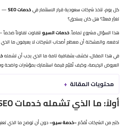
كل يوم، تتخذ شركات سعودية قرار الاستثمار في
خدمات SEO
— وك
تغيّر فعلاً؟ هل كان يستحق؟
هذا السؤال مشروع تماماً.
خدمات السيو
تتفاوت تفاوتاً ضخماً 
تدفعه. والمشكلة أن معظم أصحاب الشركات لا يعرفون ما الذي ي
في هذا المقال، نكشف بشفافية تامة ما الذي يجب أن تشمله
خد
العروض الرخيصة، وكيف تُقيّم قيمة استثمارك بمؤشرات واضحة وقا
محتويات المقالة
أولاً: ما الذي تشمله خدمات SEO الاحترافية فعلاً؟
كثير من الشركات تُقدّم «
خدمة سيو
» دون أن توضح ما الذي تعني