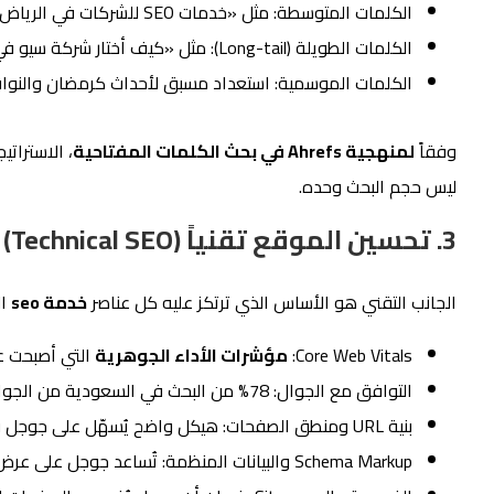
الكلمات المتوسطة: مثل «خدمات SEO للشركات في الرياض» — أقل تنافسية وأعلى نية شرائية.
الكلمات الطويلة (Long-tail): مثل «كيف أختار شركة سيو في السعودية» — حجم بحث أقل لكن معدل التحويل أعلى.
الكلمات الموسمية: استعداد مسبق لأحداث كرمضان والنواف
وفقاً
لمنهجية Ahrefs في بحث الكلمات المفتاحية
، الاسترات
ليس حجم البحث وحده.
3. تحسين الموقع تقنياً (Technical SEO)
الجانب التقني هو الأساس الذي ترتكز عليه كل عناصر
خدمة seo
ال
Core Web Vitals:
مؤشرات الأداء الجوهرية
التي أصبحت عا
التوافق مع الجوال: 78% من البحث في السعودية من الجوال — موقع غير متوافق يخسر هذه الزيارات.
بنية URL ومنطق الصفحات: هيكل واضح يُسهّل على جوجل فهم موضوع كل صفحة وعلاقتها بالأخريات.
Schema Markup والبيانات المنظمة: تُساعد جوجل على عرض نتائج غنية كالتقييمات وساعات العمل والأسعار.