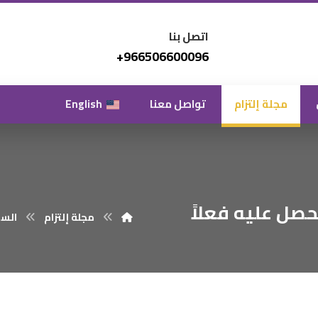
اتصل بنا
966506600096+
مجلة إلتزام
تواصل معنا
English
ي تحصل عليه فعلاً
مجلة إلتزام
السي