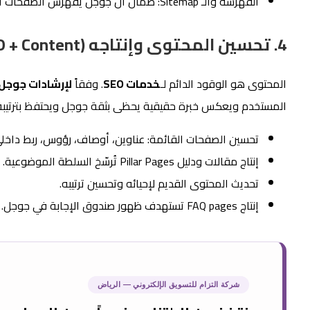
الفهرسة والـ Sitemap: ضمان أن جوجل يُفهرس الصفحات المهمة ولا يُضيع وقت الزحف في صفحات بلا قيمة.
4. تحسين المحتوى وإنتاجه (On-Page SEO + Content)
المحتوى هو الوقود الدائم لـ
خدمات SEO
. وفقاً
لإرشادات جوجل
المستخدم ويعكس خبرة حقيقية يحظى بثقة جوجل ويحتفظ بترتيبه 
تحسين الصفحات القائمة: عناوين، أوصاف، رؤوس، ربط داخلي
إنتاج مقالات ودليل Pillar Pages تُرسّخ السلطة الموضوعية.
تحديث المحتوى القديم لإحيائه وتحسين ترتيبه.
إنتاج FAQ pages تستهدف ظهور صندوق الإجابة في جوجل.
شركة التزام للتسويق الإلكتروني — الرياض