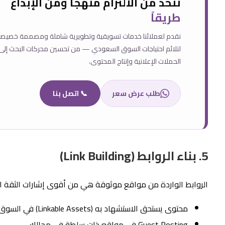
نتخذ من الالتزام منهجاً ومن الإبداع
طريقاً
نقدم لعملائنا خدمات تسويقية وتطويرية شاملة ومصممة خصيصاً
لتلائم احتياجات السوق السعودي — من تحسين محركات البحث إلى 
الحملات الإعلانية وإنتاج المحتوى.
طلب عرض سعر
📞 اتصل بنا
5. بناء الروابط (Link Building)
الروابط الواردة من مواقع موثوقة هي من أقوى إشارات الثقة ال
محتوى يستحق الاستشهاد به (Linkable Assets) في السوق السعودي.
Guest Posting في مواقع ذات سلطة في مجالك.