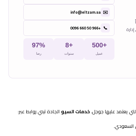
✉️
info@eltzam.sa
📞
+966 50 660 0096
إدارة
97%
+8
+500
عميل
سنوات
رضا
تي يعتمد عليها جوجل.
خدمات السيو
الجادة تبني روابط عبر: