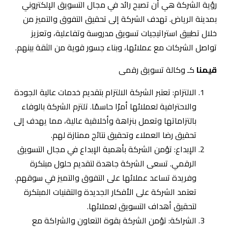
بالتزاماتها وتعمل بنزاهة وأخلاقية عالية، مما يهدف إلى
تحقيق رضا العملاء وتحقيق نتائج ممتازة لهم.
الإبداع: تؤمن الشركة بأهمية الإبداع في مجال التسويق
الرقمي. تسعى الشركة جاهدة لتقديم حلول مبتكرة
وفريدة تساعد عملائها على التفوق والتميز في سوقهم.
تعتمد الشركة على الأفكار الجديدة والتقنيات المبتكرة
لتحقيق أهداف التسويق لعملائها.
الشراكة: تؤمن الشركة بقوة التعاون والشراكة مع
عملائها. تعمل الشركة على بناء علاقات طويلة الأمد مع
عملائها، وتعمل كفريق واحد معهم لتحقيق أهدافهم
التسويقية. يتم تعزيز الشراكة من خلال التواصل الوثيق
والتفاعل المستمر لضمان تحقيق النجاح المشترك.
الشفافية: تسعى الشركة للتعامل مع عملائها وشركائها
بكل صدق وصراحة. تهدف الشركة إلى توفير معلومات
شفافة ودقيقة حول خدماتها وعملياتها، وتشجع على
التواصل المفتوح والشفاف مع العملاء. ينصب التركيز