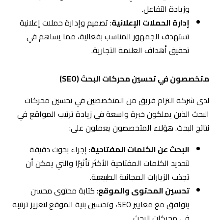
البحث الذين يملكون خبرة واسعة في زيادة ترتيب المواقع في
نتائج البحث. هؤلاء المتخصصون يعملون على:
البحث عن الكلمات المفتاحية
: إجراء بحوث دقيقة
لتحديد الكلمات المفتاحية الأكثر تأثيرًا والتي يمكن أن
تجذب الزيارات المجانية الطبيعية.
تحسين المحتوى والموقع
: كتابة محتوى محسن
يتوافق مع معايير SEO، وتحسين بنية الموقع لتعزيز ترتيبه
في محركات البحث.
بناء الروابط الخارجية
: تنفيذ استراتيجيات فعّالة لبناء
روابط خارجية تعزز من موثوقية الموقع وسلطته.
خبراء في الإعلانات الرقمية
فريق الإعلانات الرقمية في شركة التزام يتمتع بخبرة واسعة في
إدارة مختلف أنواع الحملات الإعلانية، بما في ذلك إعلانات الدفع
لكل نقرة (
PPC
)، إعلانات العرض، وإعلانات الفيديو. هؤلاء