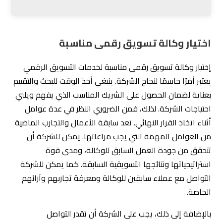
شركة التزام للتسويق الإلكتروني
اسئلة شائعة لاختيار وكالة تسويق رقمى
مناسبة
كيف ستقوم بتحليل وفهم احتياجاتي وأهدافي
التسويقية كـ وكالة تسويق رقمى؟
: سنقوم بإجراء دراسة شاملة لاحتياجاتك وأهدافك التسويقية.
سنحلل سوقك المستهدف ونفهم المنافسة المحيطة بك.
سنعمل معك على وضع استراتيجية تسويق رقمي مخصصة
تلبي احتياجاتك وتحقق أهدافك.
ما هي استراتيجياتكم في تحقيق نتائج قابلة
للقياس وقابلة للتحقق كـ وكالة تسويق رقمى؟
سنحدد مؤشرات الأداء الرئيسية (KPIs) المناسبة لأهدافك ونضع
خطة عمل محكمة لقياس وتحقيق النتائج. سنستخدم أدوات
تحليل البيانات لمراقبة الأداء وتقديم تقارير منتظمة توضح