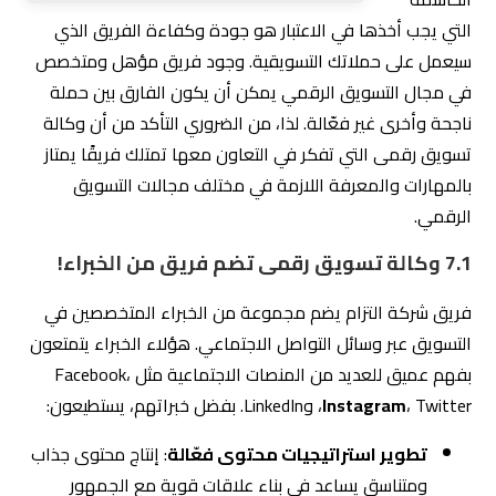
7.1 وكالة تسويق رقمى تضم فريق من الخبراء!
فريق شركة التزام يضم مجموعة من الخبراء المتخصصين في
التسويق عبر وسائل التواصل الاجتماعي. هؤلاء الخبراء يتمتعون
بفهم عميق للعديد من المنصات الاجتماعية مثل Facebook،
، Twitter، وLinkedIn. بفضل خبراتهم، يستطيعون:
Instagram
تطوير استراتيجيات محتوى فعّالة
: إنتاج محتوى جذاب
ومتناسق يساعد في بناء علاقات قوية مع الجمهور
وزيادة التفاعل.
إدارة الحملات الإعلانية
: تصميم وإدارة حملات إعلانية
تستهدف الجمهور المناسب بفعالية، مما يساهم في
تحقيق أهداف العلامة التجارية.
متخصصون في تحسين محركات البحث (SEO)
لدى شركة التزام فريق من المتخصصين في تحسين محركات