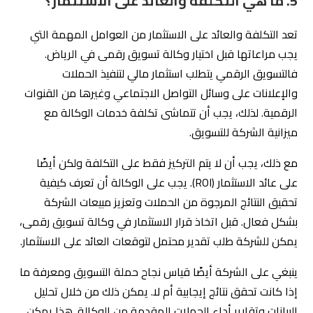
مع ذلك، يجب أن لا يتم التركيز فقط على التكلفة ولكن أيضًا
على عائد الاستثمار (ROI). يجب على الوكالة أن تعرف كيفية
تحقيق النتائج المرجوة من الحملات وتعزيز مبيعات الشركة
بشكل فعال. قبل اتخاذ قرار الاستثمار في وكالة تسويق رقمى،
يمكن للشركة طلب تقدير محتمل لتوقعات العائد على الاستثمار.
ينبغي على الشركة أيضًا قياس نجاح حملة التسويق ومعرفة ما
إذا كانت تحقق نتائج إيجابية أم لا. يمكن ذلك من خلال تحليل
البيانات وتقارير أداء الحملات المقدمة من الوكالة. هذا يمكن
أن يساعد الشركة على اتخاذ قرارات تسويقية أفضل وتحسين
استراتيجياتها المستقبلية.
إذا كنت تبحث عن وكالة تسويق رقمي في الرياض تعتبر التكلفة
والعائد على الاستثمار أمورًا هامة، يمكنك الاتصال بوكالة التزام
للتسويق الإلكتروني. يمكنك مراسلتنا عبر البريد الإلكتروني
Info@eltzam.sa أو الاتصال على الرقم +966506600096.