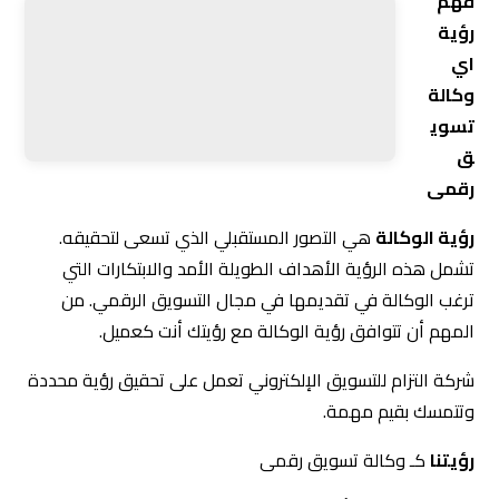
تشمل هذه الرؤية الأهداف الطويلة الأمد والابتكارات التي
ترغب الوكالة في تقديمها في مجال التسويق الرقمي. من
المهم أن تتوافق رؤية الوكالة مع رؤيتك أنت كعميل.
شركة التزام للتسويق الإلكتروني تعمل على تحقيق رؤية محددة
وتتمسك بقيم مهمة.
رؤيتنا
كـ وكالة تسويق رقمى
رؤية الشركة هي أن تصبح رائد في مجال التسويق الإلكتروني
بمدينة الرياض. تهدف الشركة إلى تحقيق التفوق والتميز من
خلال تطبيق استراتيجيات تسويق مدروسة وتفاعلية، وتعزيز
تواصل الشركات مع عملائها، وبناء جسور قوية من الثقة بينهم.
قيمنا
كـ وكالة تسويق رقمى
الالتزام: تعتبر الشركة الالتزام بتقديم خدمات عالية الجودة
والاحترافية لعملائها أمرًا حاسمًا. تلتزم الشركة بالوفاء