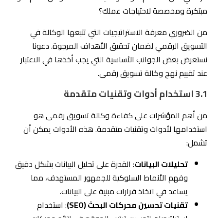
نستعرض بعض الجوانب الأساسية التي يجب أخذها في الاعتبار
عند تقييم نهج وكالة تسويق رقمى.
3.1 استخدام أدوات وتقنيات متقدمة
من أهم المؤشرات على كفاءة وكالة تسويق رقمى هو
استخدامها لأدوات وتقنيات متقدمة. هذه الأدوات يمكن أن
تشمل:
تحليلات البيانات
: القدرة على تحليل البيانات بشكل دقيق
وفهم الأنماط السلوكية للجمهور المستهدف، مما
يساعد في اتخاذ قرارات مبنية على البيانات.
تقنيات تحسين محركات البحث (SEO)
: استخدام
استراتيجيات لتحسين ترتيب الموقع في نتائج محركات
البحث، مما يزيد من الرؤية والزيارات الطبيعية.
إعلانات الدفع لكل نقرة (PPC)
: إدارة حملات إعلانية
فعّالة على منصات مثل
Google Ads
و
Bing Ads
لتحقيق