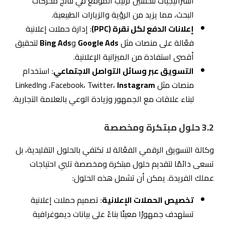
أقصى استفادة من الميزانية الإعلانية.
التسويق عبر وسائل التواصل الاجتماعي
: استخدام
منصات مثل Facebook، Twitter،
Instagram
، وLinkedIn
لبناء علاقات مع الجمهور وزيادة الوعي بالعلامة التجارية.
3.2 حلول مبتكرة ومخصصة
وكالة التسويق الرقمي الفعّالة لا تكتفي بالحلول التقليدية، بل
تسعى دائمًا لتقديم حلول مبتكرة ومخصصة تلبي احتياجات
عملك الفريدة. يمكن أن تشمل هذه الحلول:
تخصيص الحملات الإعلانية
: تصميم حملات إعلانية
تستهدف جمهورًا معينًا بناءً على بيانات ديموغرافية
وسلوكية محددة.
إنشاء محتوى متميز
: تطوير محتوى عالي الجودة
يتناسب مع اهتمامات الجمهور المستهدف ويعزز التفاعل
والمشاركة.