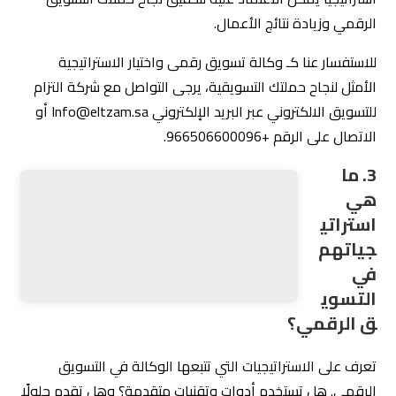
الرقمي وزيادة نتائج الأعمال.
للاستفسار عنا كـ وكالة تسويق رقمى واختيار الاستراتيجية
الأمثل لنجاح حملتك التسويقية، يرجى التواصل مع شركة التزام
للتسويق الالكتروني عبر البريد الإلكتروني Info@eltzam.sa أو
الاتصال على الرقم +966506600096.
3. ما
هي
استراتيجياتهم في التسويق الرقمي؟
تعرف على الاستراتيجيات التي تتبعها الوكالة في التسويق
الرقمي. هل تستخدم أدوات وتقنيات متقدمة؟ وهل تقدم حلولًا
مبتكرة ومخصصة لاحتياجات عملك؟
من الضروري معرفة الاستراتيجيات التي تتبعها الوكالة في
التسويق الرقمي لضمان تحقيق الأهداف المرجوة. دعونا