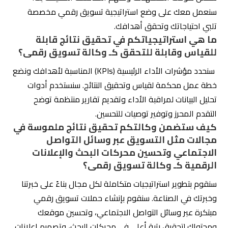
القوي والمتميز في كل منطقة تستهدفها حملتك.
كيف سيكون التواصل والتعاون بين شركتي
وفريقكم كـ وكالة تسويق رقمى؟
سنعمل كفريق واحد مع فريقك لضمان التواصل السلس
والتعاون المثالي. سنعقد اجتماعات منتظمة لمناقشة التقدم
والتحسينات المستقبلية. سنقدم تقارير دورية توضح النتائج ونقدم
توصيات لتحسين الأداء.
فريق شركة التزام للتسويق الإلكتروني هو فريق متخصص وخبير
يتمتع بمهارات ومعرفة واسعة في مختلف جوانب التسويق
الرقمي. من التسويق عبر وسائل التواصل الاجتماعي إلى تحسين
محركات البحث والإعلانات الرقمية، بالإضافة إلى التحليل
والابتكار، يضمن هذا الفريق تقديم أفضل الحلول التسويقية
لتحقيق أهداف عملك بنجاح. اختيار شركة التزام يعني الاستفادة
من خبرة فريق متكامل يلتزم بتحقيق نتائج ملموسة وفعّالة في
حملاتك التسويقية.