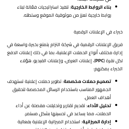
الخبراء يمكنهم:
تصميم حملات مخصصة
: تطوير حملات إعلانية تستهدف
الجمهور المناسب باستخدام الرسائل المخصصة لتحقيق
أهداف العمل.
تحليل الأداء
: تقديم تقارير وتحليلات مفصلة عن أداء
الحملات، مما يساعد في تحسينها بشكل مستمر.
إدارة الميزانية
: استخدام الميزانية الإعلانية بفعالية
لضمان تحقيق أقصى استفادة من الإنفاق.
كما ان شركة التزام تضم أيضًا فريقًا من المحللين وخبراء
البيانات القادرين على قياس وتحليل أداء الحملات التسويقية
بشكل دقيق. هؤلاء المحللون يستخدمون أدوات تحليل متقدمة
مثل Google Analytics لتقديم:
تقارير مفصلة
: إعداد تقارير دورية توضح أداء الحملات،
مع التركيز على النجاحات والتحديات.