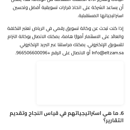
6. ما هي استراتيجياتهم في قياس النجاح وتقديم
التقارير؟
تعد قياس نجاح حملة التسويق أمرًا حاسمًا في عملية اختيار
وكالة تسويق رقمى مناسبة. يجب على الشركة أن تتأكد من
قدرة الوكالة على تحقيق النتائج المطلوبة وزيادة مبيعات
الشركة.
يتم قياس نجاح حملة التسويق عن طريق تحليل البيانات وتتبع
النتائج. تقدم الوكالة تقارير دورية توضح أداء الحملة وتوفر
بيانات حول الانطباعات، والزيارات، والنقرات، والمبيعات،
والتفاعلات الأخرى على منصات التواصل الاجتماعي والمواقع