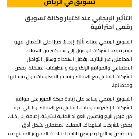
للشركات التفاعل مع العملاء وتقديم المعلومات حول منتجاتها
وخدماتها.
التسويق الرقمي يساعد على زيادة حركة المرور على مواقع
الشركات الإلكترونية وزيادة التفاعل مع العملاء. وبالتالي، يزيد
من فرص البيع وتحسين العوائد المالية للشركة. إضافة إلى ذلك،
يمكن للشركات استهداف العملاء المحتملين بشكل أدق
وتخصيص رسائلها وعروضها لتلبية احتياجات الجمهور المستهدف.
علاوة على ذلك، التسويق الالكتروني يوفر للشركات ميزة
المراقبة والتحليل المستمر للحملات التسويقية. يمكن للشركات
قياس تأثير حملاتها ومعرفة أي استراتيجيات تسويق تعمل
بشكل أفضل وتحقق أفضل نتائج. هذا يسمح للشركات بتحسين
استراتيجياتها المستقبلية وتحقيق نتائج أفضل بشكل مستمر.
باختصار، التسويق الرقمي يساعد الشركات على الوصول لعملاء
جدد وتحسين العلاقة مع العملاء الحاليين. كما يوفر للشركات