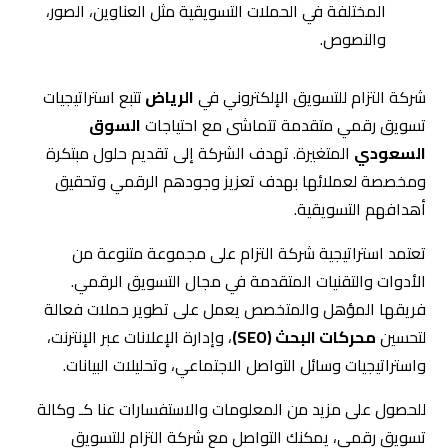
تسويق رقمي متقدمة تتماشى مع احتياجات
السوق
السعودي
المتغيرة. تهدف الشركة إلى تقديم حلول مبتكرة
ومخصصة لعملائها بهدف تعزيز وجودهم الرقمي وتحقيق
أهدافهم التسويقية.
تعتمد استراتيجية شركة التزام على مجموعة متنوعة من
الأدوات والتقنيات المتقدمة في مجال التسويق الرقمي.
فريقها المؤهل والمتخصص يعمل على تطوير حملات فعالة
لتحسين
محركات البحث (SEO)
، وإدارة الإعلانات عبر الإنترنت،
واستراتيجيات وسائل التواصل الاجتماعي، وتحليلات البيانات.
للحصول على مزيد من المعلومات والاستفسارات عنا كـ وكالة
تسويق رقمى، يمكنك التواصل مع شركة التزام للتسويق
الإلكتروني عبر البريد الإلكتروني Info@eltzam.sa أو الاتصال
على الرقم +966506600096. نحن نسعد بخدمتك والإجابة على
جميع تساؤلاتك.