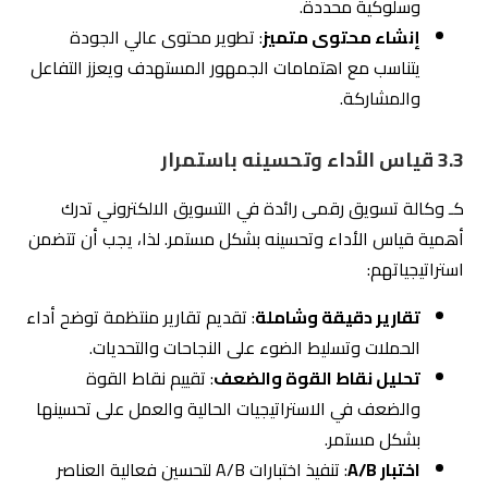
3.3 قياس الأداء وتحسينه باستمرار
كـ وكالة تسويق رقمى رائدة في التسويق الالكتروني تدرك
أهمية قياس الأداء وتحسينه بشكل مستمر. لذا، يجب أن تتضمن
استراتيجياتهم:
تقارير دقيقة وشاملة
: تقديم تقارير منتظمة توضح أداء
الحملات وتسليط الضوء على النجاحات والتحديات.
تحليل نقاط القوة والضعف
: تقييم نقاط القوة
والضعف في الاستراتيجيات الحالية والعمل على تحسينها
بشكل مستمر.
اختبار A/B
: تنفيذ اختبارات A/B لتحسين فعالية العناصر
المختلفة في الحملات التسويقية مثل العناوين، الصور،
والنصوص.
شركة التزام للتسويق الإلكتروني في
الرياض
تتبع استراتيجيات