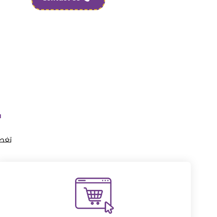
"
تغطي