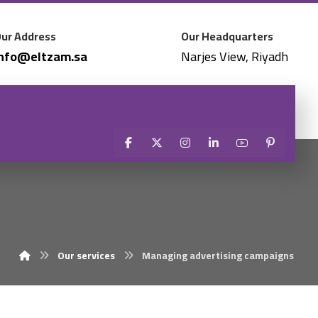
ur Address
Our Headquarters
Info@eltzam.sa
Narjes View, Riyadh
Our services
Managing advertising campaigns