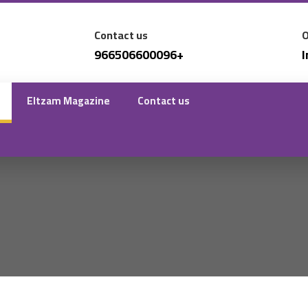
Contact us
O
966506600096+
Eltzam Magazine
Contact us