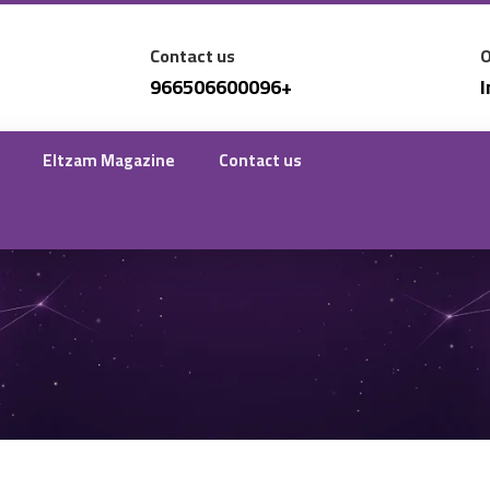
Contact us
O
966506600096+
Eltzam Magazine
Contact us