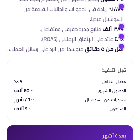
+١٨٧٪
زيادة في الحجوزات والطلبات القادمة من
السوشيال ميديا.
+٣٨ ألف
متابع جديد حقيقي ومتفاعل.
×٤.٦
عائد على الإنفاق الإعلاني (ROAS).
أقل من ٥ دقائق
متوسط زمن الرد على رسائل العملاء.
قبل التنفيذ
٠.٨٪
معدل التفاعل
~ ٤٥ ألف
الوصول الشهري
~ ٦٠ / شهر
حجوزات من السوشيال
~ ٩ آلاف
المتابعون
بعد ٤ أشهر