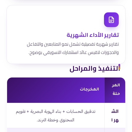
تقارير الأداء الشهرية
تقارير شهرية تفصيلية تشمل نمو المتابعين والتفاعل
والحجوزات لتقيس عائد استثمارك التسويقي بوضوح.
التنفيذ والمراحل
المر
المخرجات
حلة
الش
تدقيق الحسابات + بناء الهوية البصرية + تقويم
هر ١
المحتوى وخطة الترند.