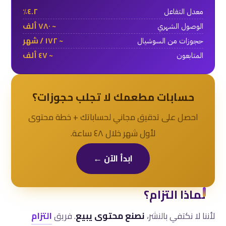
٤.٢٪
معدل التفاعل
~ ٧٨٠ ألف
الوصول الشهري
~ ١٧٢ / شهر
حجوزات من السوشيال
~ ٤٧ ألف
المتابعون
حسابات مطعمك لا تجلب حجوزات؟
احصل على تدقيق مجاني لحساباتك + خطة محتوى
لأول شهر خلال ٤٨ ساعة.
ابدأ الآن ←
لماذا التزام؟
لأننا لا نكتفي بالنشر،
نصنع محتوى يبيع
. فريق
التزام