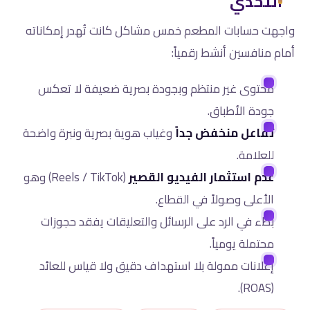
التحدي
واجهت حسابات المطعم خمس مشاكل كانت تُهدر إمكاناته
أمام منافسين أنشط رقمياً:
محتوى غير منتظم وبجودة بصرية ضعيفة لا تعكس
جودة الأطباق.
تفاعل منخفض جداً
وغياب هوية بصرية ونبرة واضحة
للعلامة.
عدم استثمار الفيديو القصير
(Reels / TikTok) وهو
الأعلى وصولاً في القطاع.
بطء في الرد على الرسائل والتعليقات يفقد حجوزات
محتملة يومياً.
إعلانات ممولة بلا استهداف دقيق ولا قياس للعائد
(ROAS).