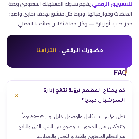
للتسويق الرقمي
يفهم سلوك المستهلك السعودي ولغة
المنصّات وخوارزمياتها، ويربط كل منشور بهدف تجاري واضح:
حجز، طلب، أو زيارة — وكل حملة تُقاس بعائدها الفعلي.
حضورك الرقمي..
التزامنا
FAQ
كم يحتاج المطعم لرؤية نتائج إدارة
السوشيال ميديا؟
تظهر مؤشرات التفاعل والوصول خلال أول ٣٠–٤٥ يوماً،
وتنعكس على الحجوزات بوضوح بين الشهر الثاني والرابع
مع انتظام المحتوى والفيديو القصير والحملات.