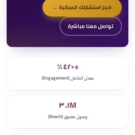
احجز استشارتك المجانية ←
تواصل معنا مباشرة
+٤٢٠٪
معدل التفاعل (Engagement)
٣.١M
وصول عضوي (Reach)