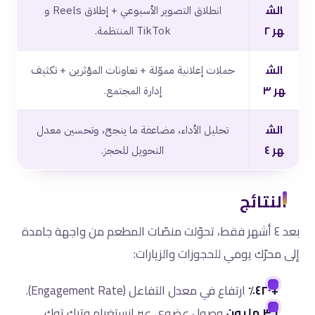
الش
انطلاق التصوير الأسبوعي + إطلاق Reels و
هر ٢
TikTok المنتظمة.
الش
حملات إعلانية مموّلة + تعاونات المؤثرين + تكثيف
هر ٣
إدارة المجتمع.
الش
تحليل الأداء، مضاعفة ما ينجح، وتحسين معدل
هر ٤
التحويل للحجز.
النتائج
بعد ٤ أشهر فقط، تحوّلت منصّات المطعم من واجهة جامدة
إلى محرّك يومي للحجوزات والزيارات:
+٤٢٠٪
ارتفاع في معدل التفاعل (Engagement Rate).
٣.١ مليون
وصول عضوي عبر إنستغرام وتيك توك.