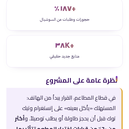
+١٨٧٪
حجوزات وطلبات من السوشيال
+٣٨K
متابع جديد حقيقي
نظرة عامة على المشروع
في قطاع المطاعم، القرار يبدأ من الهاتف:
المستهلك «يأكل بعينه» على إنستغرام وتيك
توك قبل أن يحجز طاولة أو يطلب توصيلاً. و
أكثر
من ٦٠٪ من قرارات اختيار المطعم تتأثر بما