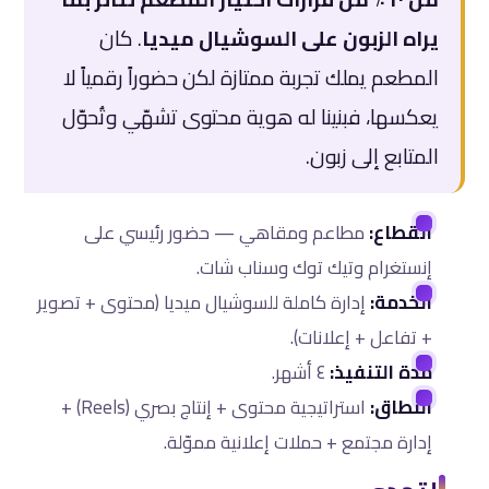
يراه الزبون على السوشيال ميديا
. كان
المطعم يملك تجربة ممتازة لكن حضوراً رقمياً لا
يعكسها، فبنينا له هوية محتوى تشهّي وتُحوّل
المتابع إلى زبون.
القطاع:
مطاعم ومقاهي — حضور رئيسي على
إنستغرام وتيك توك وسناب شات.
الخدمة:
إدارة كاملة للسوشيال ميديا (محتوى + تصوير
+ تفاعل + إعلانات).
مدة التنفيذ:
٤ أشهر.
النطاق:
استراتيجية محتوى + إنتاج بصري (Reels) +
إدارة مجتمع + حملات إعلانية مموّلة.