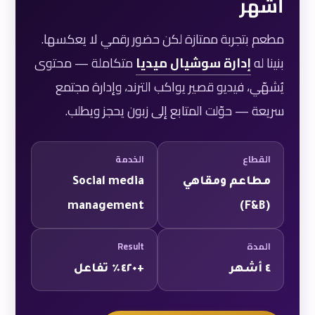
أشهر
مطعم بتجربة ممتازة لكن حضور رقمي لا يعكسها.
بنينا له
إدارة سوشيال ميديا
متكاملة — محتوى
يُشهّي، فيديو قصير يواكب الترند، وإدارة مجتمع
سريعة — حوّلت المتابع إلى زبون يحجز ويطلب.
القطاع
الخدمة
مطاعم ومقاهي
Social media
management
(F&B)
المدة
Result
٤ أشهر
+٤٢٠٪ تفاعل