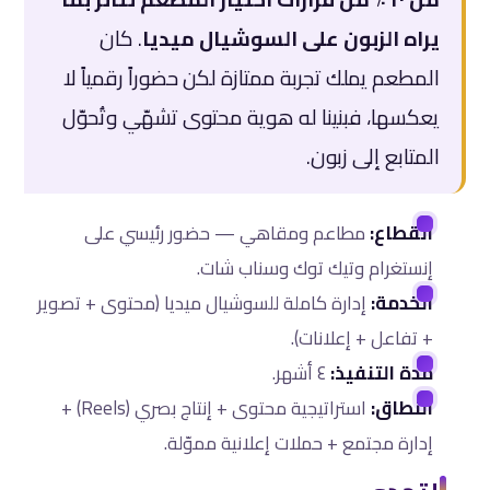
يراه الزبون على السوشيال ميديا
. كان
المطعم يملك تجربة ممتازة لكن حضوراً رقمياً لا
يعكسها، فبنينا له هوية محتوى تشهّي وتُحوّل
المتابع إلى زبون.
القطاع:
مطاعم ومقاهي — حضور رئيسي على
إنستغرام وتيك توك وسناب شات.
الخدمة:
إدارة كاملة للسوشيال ميديا (محتوى + تصوير
+ تفاعل + إعلانات).
مدة التنفيذ:
٤ أشهر.
النطاق:
استراتيجية محتوى + إنتاج بصري (Reels) +
إدارة مجتمع + حملات إعلانية مموّلة.