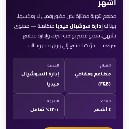
أشهر
مطعم بتجربة ممتازة لكن حضور رقمي لا يعكسها.
بنينا له
إدارة سوشيال ميديا
متكاملة — محتوى
يُشهّي، فيديو قصير يواكب الترند، وإدارة مجتمع
سريعة — حوّلت المتابع إلى زبون يحجز ويطلب.
القطاع
الخدمة
مطاعم ومقاهي
إدارة السوشيال
(F&B)
ميديا
المدة
النتيجة
٤ أشهر
+٤٢٠٪ تفاعل