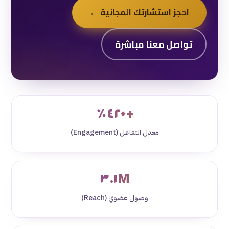
احجز استشارتك المجانية ←
تواصل معنا مباشرة
+٤٢٠٪
معدل التفاعل (Engagement)
٣.١M
وصول عضوي (Reach)