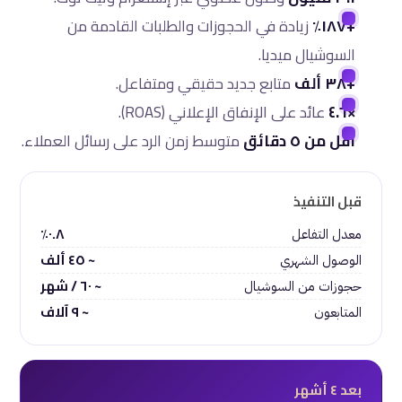
+١٨٧٪
زيادة في الحجوزات والطلبات القادمة من
السوشيال ميديا.
+٣٨ ألف
متابع جديد حقيقي ومتفاعل.
×٤.٦
عائد على الإنفاق الإعلاني (ROAS).
أقل من ٥ دقائق
متوسط زمن الرد على رسائل العملاء.
قبل التنفيذ
٠.٨٪
معدل التفاعل
~ ٤٥ ألف
الوصول الشهري
~ ٦٠ / شهر
حجوزات من السوشيال
~ ٩ آلاف
المتابعون
بعد ٤ أشهر