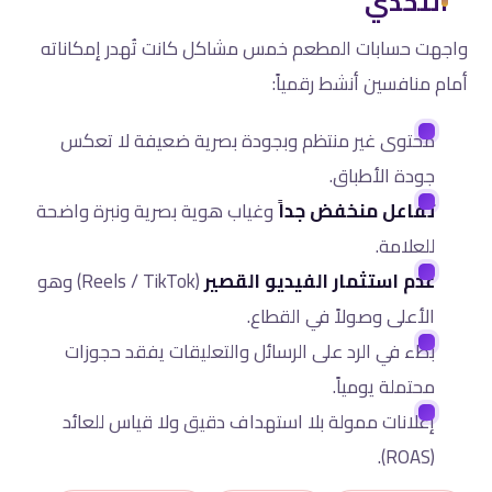
التحدي
واجهت حسابات المطعم خمس مشاكل كانت تُهدر إمكاناته
أمام منافسين أنشط رقمياً:
محتوى غير منتظم وبجودة بصرية ضعيفة لا تعكس
جودة الأطباق.
تفاعل منخفض جداً
وغياب هوية بصرية ونبرة واضحة
للعلامة.
عدم استثمار الفيديو القصير
(Reels / TikTok) وهو
الأعلى وصولاً في القطاع.
بطء في الرد على الرسائل والتعليقات يفقد حجوزات
محتملة يومياً.
إعلانات ممولة بلا استهداف دقيق ولا قياس للعائد
(ROAS).