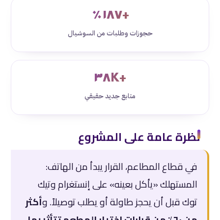
+١٨٧٪
حجوزات وطلبات من السوشيال
+٣٨K
متابع جديد حقيقي
نظرة عامة على المشروع
في قطاع المطاعم، القرار يبدأ من الهاتف:
المستهلك «يأكل بعينه» على إنستغرام وتيك
توك قبل أن يحجز طاولة أو يطلب توصيلاً. و
أكثر
من ٦٠٪ من قرارات اختيار المطعم تتأثر بما