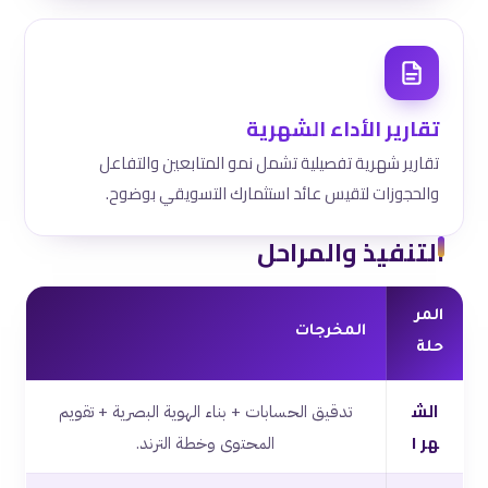
تقارير الأداء الشهرية
تقارير شهرية تفصيلية تشمل نمو المتابعين والتفاعل
والحجوزات لتقيس عائد استثمارك التسويقي بوضوح.
التنفيذ والمراحل
المر
المخرجات
حلة
الش
تدقيق الحسابات + بناء الهوية البصرية + تقويم
هر ١
المحتوى وخطة الترند.