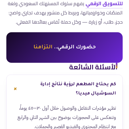
للتسويق الرقمي
يفهم سلوك المستهلك السعودي ولغة
المنصّات وخوارزمياتها، ويربط كل منشور بهدف تجاري واضح:
حجز، طلب، أو زيارة — وكل حملة تُقاس بعائدها الفعلي.
حضورك الرقمي..
التزامنا
الأسئلة الشائعة
كم يحتاج المطعم لرؤية نتائج إدارة
السوشيال ميديا؟
تظهر مؤشرات التفاعل والوصول خلال أول ٣٠–٤٥ يوماً،
وتنعكس على الحجوزات بوضوح بين الشهر الثاني والرابع
مع انتظام المحتوى والفيديو القصير والحملات.