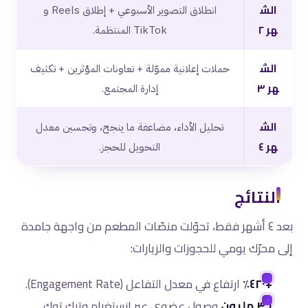
الش
انطلاق التصوير الأسبوعي + إطلاق Reels و
هر ٢
TikTok المنتظمة.
الش
حملات إعلانية مموّلة + تعاونات المؤثرين + تكثيف
هر ٣
إدارة المجتمع.
الش
تحليل الأداء، مضاعفة ما ينجح، وتحسين معدل
هر ٤
التحويل للحجز.
النتائج
بعد ٤ أشهر فقط، تحوّلت منصّات المطعم من واجهة جامدة
إلى محرّك يومي للحجوزات والزيارات:
+٤٢٠٪
ارتفاع في معدل التفاعل (Engagement Rate).
٣.١ مليون
وصول عضوي عبر إنستغرام وتيك توك.