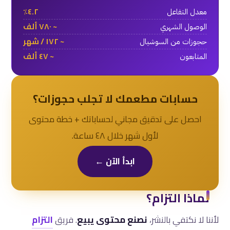
٤.٢٪
معدل التفاعل
~ ٧٨٠ ألف
الوصول الشهري
~ ١٧٢ / شهر
حجوزات من السوشيال
~ ٤٧ ألف
المتابعون
حسابات مطعمك لا تجلب حجوزات؟
احصل على تدقيق مجاني لحساباتك + خطة محتوى
لأول شهر خلال ٤٨ ساعة.
ابدأ الآن ←
لماذا التزام؟
لأننا لا نكتفي بالنشر،
نصنع محتوى يبيع
. فريق
التزام