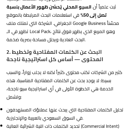
ثبت علمياً أن
السيو المحلي يُحسّن ظهور الأعمال بنسبة
تصل إلى 50%
في استعلامات البحث المرتبطة بالموقع
الجغرافي. الشركة التي تمتلك ملف Google Business محسّناً
تظهر في الـ Local Pack، وهو المربع الذي يظهر فوق نتائج
البحث العادية ويحتل مساحة بصرية ضخمة.
2. البحث عن الكلمات المفتاحية وتخطيط
المحتوى — أساس كل استراتيجية ناجحة
كثير من الشركات تكتب محتوى كثيراً لكنه لا يجلب زواراً، والسبب
بسيط: لا يوجد بحث عن الكلمات المفتاحية المناسبة. هذه
الخدمة هي الخطوة الأولى في أي استراتيجية سيو ناجحة،
وتشمل:
تحليل الكلمات المفتاحية التي يبحث عنها عملاؤك المستهدفون
في السوق السعودي بالعربية والإنجليزية.
تحديد الكلمات ذات النية الشرائية العالية (Commercial Intent)