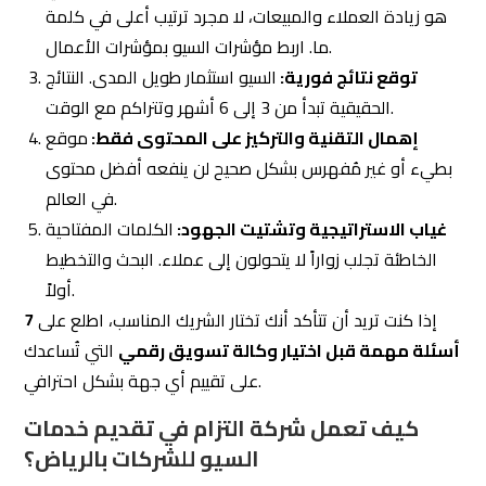
هو زيادة العملاء والمبيعات، لا مجرد ترتيب أعلى في كلمة
ما. اربط مؤشرات السيو بمؤشرات الأعمال.
توقع نتائج فورية:
السيو استثمار طويل المدى. النتائج
الحقيقية تبدأ من 3 إلى 6 أشهر وتتراكم مع الوقت.
إهمال التقنية والتركيز على المحتوى فقط:
موقع
بطيء أو غير مُفهرس بشكل صحيح لن ينفعه أفضل محتوى
في العالم.
غياب الاستراتيجية وتشتيت الجهود:
الكلمات المفتاحية
الخاطئة تجلب زواراً لا يتحولون إلى عملاء. البحث والتخطيط
أولاً.
إذا كنت تريد أن تتأكد أنك تختار الشريك المناسب، اطلع على
7
أسئلة مهمة قبل اختيار وكالة تسويق رقمي
التي تُساعدك
على تقييم أي جهة بشكل احترافي.
كيف تعمل شركة التزام في تقديم خدمات
السيو للشركات بالرياض؟