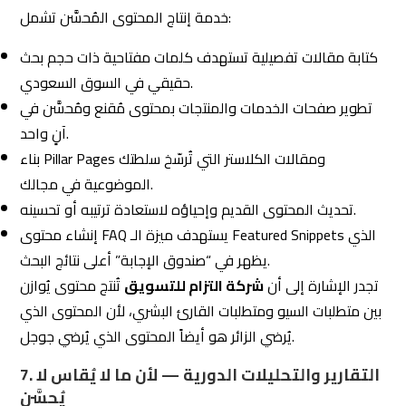
خدمة إنتاج المحتوى المُحسَّن تشمل:
كتابة مقالات تفصيلية تستهدف كلمات مفتاحية ذات حجم بحث
حقيقي في السوق السعودي.
تطوير صفحات الخدمات والمنتجات بمحتوى مُقنع ومُحسَّن في
آنٍ واحد.
بناء Pillar Pages ومقالات الكلاستر التي تُرسّخ سلطتك
الموضوعية في مجالك.
تحديث المحتوى القديم وإحياؤه لاستعادة ترتيبه أو تحسينه.
إنشاء محتوى FAQ يستهدف ميزة الـ Featured Snippets الذي
يظهر في “صندوق الإجابة” أعلى نتائج البحث.
تجدر الإشارة إلى أن
شركة التزام للتسويق
تُنتج محتوى يُوازن
بين متطلبات السيو ومتطلبات القارئ البشري، لأن المحتوى الذي
يُرضي الزائر هو أيضاً المحتوى الذي يُرضي جوجل.
7. التقارير والتحليلات الدورية — لأن ما لا يُقاس لا
يُحسَّن