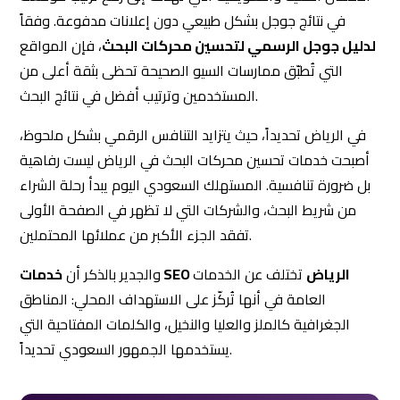
في نتائج جوجل بشكل طبيعي دون إعلانات مدفوعة. وفقاً
لدليل جوجل الرسمي لتحسين محركات البحث
، فإن المواقع
التي تُطبّق ممارسات السيو الصحيحة تحظى بثقة أعلى من
المستخدمين وترتيب أفضل في نتائج البحث.
في الرياض تحديداً، حيث يتزايد التنافس الرقمي بشكل ملحوظ،
أصبحت خدمات تحسين محركات البحث في الرياض ليست رفاهية
بل ضرورة تنافسية. المستهلك السعودي اليوم يبدأ رحلة الشراء
من شريط البحث، والشركات التي لا تظهر في الصفحة الأولى
تفقد الجزء الأكبر من عملائها المحتملين.
خدمات SEO الرياض
تختلف عن الخدمات
والجدير بالذكر أن
العامة في أنها تُركّز على الاستهداف المحلي: المناطق
الجغرافية كالملز والعليا والنخيل، والكلمات المفتاحية التي
يستخدمها الجمهور السعودي تحديداً.