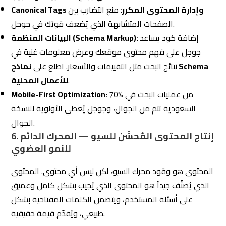
Canonical Tags وإدارة المحتوى المكرر:
منع التضارب بين
الصفحات المتشابهة الذي يُضعف قوتك في جوجل.
إضافة كود يساعد
البيانات المنظمة (Schema Markup):
جوجل على فهم محتوى موقعك وعرض معلومات غنية في
نتائج البحث مثل التقييمات والأسعار. اطلع على
نماذج Schema
.
للأعمال المحلية
70% من عمليات البحث في
Mobile-First Optimization:
السعودية تتم من الجوال، وجوجل يُعطي الأولوية للنسخة
الجوال.
6. إنتاج المحتوى المُحسَّن للسيو — المحرك الدائم
للنمو العضوي
المحتوى هو وقود محرك السيو، لكن ليس أي محتوى. المحتوى
الذي يُصنَّف جيداً هو المحتوى الذي يُجيب بشكل كامل وعميق
على أسئلة المستخدم، ويتضمن الكلمات المفتاحية بشكل
طبيعي، ويُقدّم قيمة حقيقية.