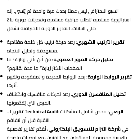
السيو الاحترافي ليس عملاً يحدث مرة واحدة ثم يُنسى. إنه
استراتيجية مستمرة تتطلب مراقبة مستمرة وتعديلات دورية بناءً
على البيانات. التقارير الدورية الاحترافية تشمل:
تقرير الترتيب الشهري:
رصد حركة ترتيب كل كلمة مفتاحية
مستهدفة وتحليل الاتجاه.
تحليل حركة المرور العضوية:
من أين يأتي زوارك؟ ما
الصفحات الأكثر زيارة؟ ما مدة بقائهم؟
تقرير الروابط الواردة:
رصد الروابط الجديدة والمفقودة وتقييم
أثرها.
تحليل المنافسين الدوري:
رصد تحركات منافسيك واكتشاف
الفرص التي يُقدّمونها.
تقرير الـ Technical Audit الربعي:
فحص شامل للمشكلات
التقنية قبل أن تتفاقم.
في
شركة التزام للتسويق الإلكتروني
، نُقدّم تقارير تفصيلية
بالعربية مفهومة للمسؤولين غير التقنيين، مع توصيات واضحة