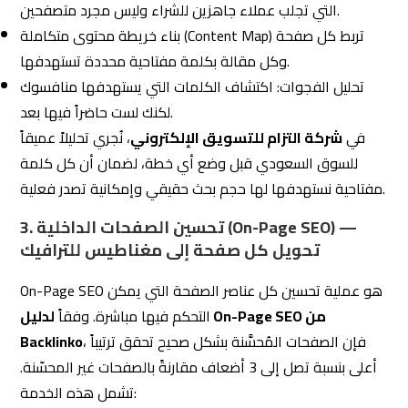
التي تجلب عملاء جاهزين للشراء وليس مجرد متصفحين.
بناء خريطة محتوى متكاملة (Content Map) تربط كل صفحة
وكل مقالة بكلمة مفتاحية محددة تستهدفها.
تحليل الفجوات: اكتشاف الكلمات التي يستهدفها منافسوك
لكنك لست حاضراً فيها بعد.
في
شركة التزام للتسويق الإلكتروني
، نُجري تحليلاً عميقاً
للسوق السعودي قبل وضع أي خطة، لضمان أن كل كلمة
مفتاحية نستهدفها لها حجم بحث حقيقي وإمكانية تصدر فعلية.
3. تحسين الصفحات الداخلية (On-Page SEO) —
تحويل كل صفحة إلى مغناطيس للترافيك
On-Page SEO هو عملية تحسين كل عناصر الصفحة التي يمكن
التحكم فيها مباشرة. وفقاً
لدليل On-Page SEO من
، فإن الصفحات المُحسَّنة بشكل صحيح تحقق ترتيباً
Backlinko
أعلى بنسبة تصل إلى 3 أضعاف مقارنةً بالصفحات غير المحسّنة.
تشمل هذه الخدمة: