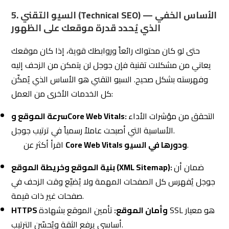
5. السيو التقني (Technical SEO) — الأساس الخفي
الذي يُحدد قدرة موقعك على الظهور
حتى لو كان محتواك رائعاً وروابطك قوية، إذا كان موقعك
يعاني من مشكلات تقنية فإن جوجل لن يتمكن من الزحف إليه
وفهرسته بشكل صحيح. السيو التقني هو الأساس الذي يُمكّن
كل الخدمات الأخرى من العمل:
التحقق من مؤشرات الأداء
سرعة الموقع وCore Web Vitals:
الأساسية التي أصبحت عاملاً رسمياً في ترتيب جوجل.
.
Core Web Vitals ودورها في السيو
اقرأ أكثر عن
ضمان أن
بنية الموقع وخريطة الموقع (XML Sitemap):
جوجل يُفهرس كل الصفحات المهمة ولا يُضيّع وقت الزحف في
صفحات غير ذات قيمة.
HTTPS وأمان الموقع:
تأمين الموقع بشهادة SSL هو معيار
أساسي يرفع الثقة ويُحسّن الترتيب.