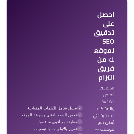
احصل
على
تدقيق
SEO
لموقع
ك من
فريق
التزام
سنكشف
الفرص
الضائعة
والمشكلات
تحليل شامل للكلمات المفتاحية
✓
المخفية التي
فحص السيو التقني وسرعة الموقع
✓
تُبطئ نمو
مقارنة مع أقوى منافسيك
✓
موقعك —
تقرير بالأولويات والتوصيات
✓