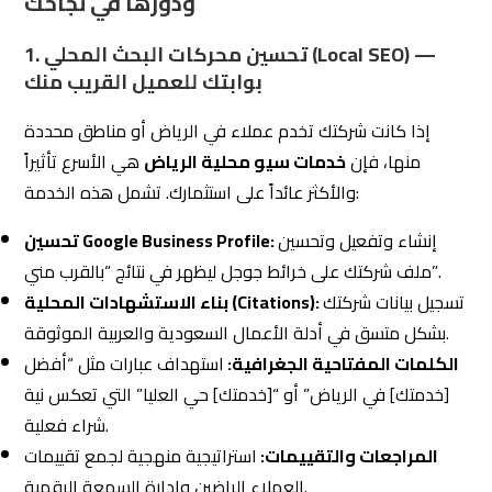
ودورها في نجاحك
1. تحسين محركات البحث المحلي (Local SEO) —
بوابتك للعميل القريب منك
إذا كانت شركتك تخدم عملاء في الرياض أو مناطق محددة
منها، فإن
خدمات سيو محلية الرياض
هي الأسرع تأثيراً
والأكثر عائداً على استثمارك. تشمل هذه الخدمة:
إنشاء وتفعيل وتحسين
تحسين Google Business Profile:
ملف شركتك على خرائط جوجل ليظهر في نتائج “بالقرب مني”.
تسجيل بيانات شركتك
بناء الاستشهادات المحلية (Citations):
بشكل متسق في أدلة الأعمال السعودية والعربية الموثوقة.
الكلمات المفتاحية الجغرافية:
استهداف عبارات مثل “أفضل
[خدمتك] في الرياض” أو “[خدمتك] حي العليا” التي تعكس نية
شراء فعلية.
المراجعات والتقييمات:
استراتيجية منهجية لجمع تقييمات
العملاء الراضين وإدارة السمعة الرقمية.