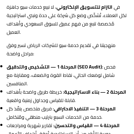
في
التزام للتسويق الإلكتروني
، لا نبيع خدمات سيو جاهزة
لكل العملاء. نُشخّص وضع كل شركة على حدة ونبني استراتيجية
مُخصصة تنبع من فهم عميق للسوق السعودي وأهداف
العميل.
منهجيتنا في تقديم خدمة سيو للشركات الرياض تسير وفق
مراحل واضحة:
فحص
المرحلة 1 — التشخيص والتدقيق (SEO Audit):
شامل لوضعك الحالي، نقاط القوة والضعف، ومقارنة مع
المنافسين.
المرحلة 2 — بناء الاستراتيجية:
خريطة طريق واضحة بأهداف
قابلة للقياس وجداول زمنية واقعية.
المرحلة 3 — التنفيذ الاحترافي:
فريق متخصص ينفّذ كل
خدمة من الخدمات السبع بترتيب منطقي ومُتكامل.
المرحلة 4 — القياس والتحسين:
تقارير شهرية ومراجعات
دورية للتأكد من أن الاستراتيجية تُحقق أهداف الأعمال.