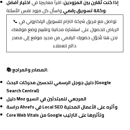
إذا كنت تُقارن بين المزودين:
اقرأ معاييرنا في
اختيار أفضل
واسأل كل مزود نفس الأسئلة.
وكالة تسويق رقمي
📞 تواصل مع فريق شركة التزام للتسويق الإلكتروني في
الرياض للحصول على استشارة مجانية وتقييم وضع موقعك.
نحن هنا لنُحوّل حضورك الرقمي من مجرد موقع إلى مصدر
دائم للعملاء.
📚 المصادر والمراجع:
دليل جوجل الرسمي لتحسين محركات البحث (Google
Search Central)
دليل Moz المرجعي للمبتدئين في السيو
دراسة Ahrefs في Local SEO وأثره على الأعمال المحلية
Core Web Vitals من Google وتأثيرها على الترتيب