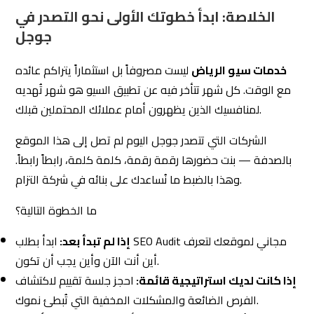
الخلاصة: ابدأ خطوتك الأولى نحو التصدر في
وحركة المرور ومقارنة المنافسين مع توصيات قابلة للتنفيذ.
جوجل
خدمات سيو الرياض
ليست مصروفاً بل استثماراً يتراكم عائده
مع الوقت. كل شهر تتأخر فيه عن تطبيق السيو هو شهر تُهديه
لمنافسيك الذين يظهرون أمام عملائك المحتملين قبلك.
الشركات التي تتصدر جوجل اليوم لم تصل إلى هذا الموقع
بالصدفة — بنت حضورها رقمة رقمة، كلمة كلمة، رابطاً رابطاً.
وهذا بالضبط ما نُساعدك على بنائه في شركة التزام.
ما الخطوة التالية؟
إذا لم تبدأ بعد:
ابدأ بطلب SEO Audit مجاني لموقعك لتعرف
أين أنت الآن وأين يجب أن تكون.
إذا كانت لديك استراتيجية قائمة:
احجز جلسة تقييم لاكتشاف
الفرص الضائعة والمشكلات المخفية التي تُبطئ نموك.