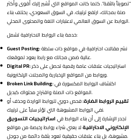
“تصويتاً بالثقة”. كلما كانت المواقع التي تُشير إليك أقوى وأكثر
صلة بمجالك، ارتفع ترتيبك. في السوق السعودي، يختلف بناء
الروابط عن السوق العالمي لاعتبارات اللغة والمحتوى المحلي.
خدمة بناء الروابط الاحترافية تشمل:
نشر مقالات احترافية في مواقع ذات سلطة
Guest Posting:
عالية ضمن مجالك مع رابط يعود لموقعك.
استراتيجيات علاقات عامة رقمية تحصل على ذكر
Digital PR:
وروابط من المواقع الإخبارية والمجلات الإلكترونية.
اكتشاف الروابط المكسورة في
Broken Link Building:
المواقع ذات الصلة واقتراح محتواك كبديل.
تقييم الروابط الضارة:
فحص دوري للروابط الواردة وحذف أو
نفي الروابط المشبوهة التي تؤثر سلباً على ترتيبك.
تجدر الإشارة إلى أن بناء الروابط في
استراتيجيات التسويق
الإلكتروني الاحترافية
لا يعني شراء روابط رخيصة من مواقع
مشبوهة، بل بناء علاقات حقيقية تعود بثقة دائمة من جوجل.