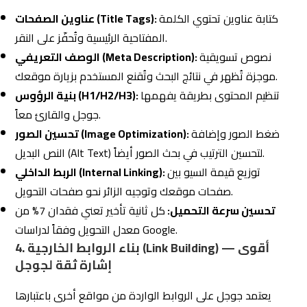
كتابة عناوين تحتوي الكلمة
عناوين الصفحات (Title Tags):
المفتاحية الرئيسية وتُحفّز على النقر.
نصوص تسويقية
الوصف التعريفي (Meta Description):
موجزة تُظهر في نتائج البحث وتُقنع المستخدم بزيارة موقعك.
تنظيم المحتوى بطريقة يفهمها
بنية الرؤوس (H1/H2/H3):
جوجل والقارئ معاً.
ضغط الصور وإضافة
تحسين الصور (Image Optimization):
النص البديل (Alt Text) لتحسين الترتيب في بحث الصور أيضاً.
توزيع قيمة السيو بين
الربط الداخلي (Internal Linking):
صفحات موقعك وتوجيه الزائر نحو صفحات التحويل.
تحسين سرعة التحميل:
كل ثانية تأخير تعني فقدان 7% من
معدل التحويل وفقاً لدراسات Google.
4. بناء الروابط الخارجية (Link Building) — أقوى
إشارة ثقة لجوجل
يعتمد جوجل على الروابط الواردة من مواقع أخرى باعتبارها