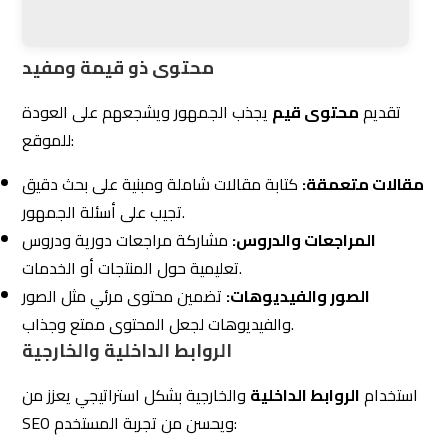
الصور والفيديوهات:
تضمين محتوى مرئي مثل الصور
والفيديوهات لجعل المحتوى ممتع وجذاب.
الروابط الداخلية والخارجية
استخدام
الروابط الداخلية
والخارجية بشكل استراتيجي يعزز من
SEO ويحسن من تجربة المستخدم:
الروابط الداخلية:
إنشاء روابط داخلية بين صفحات الموقع
لتحسين التصفح وزيادة الوقت الذي يقضيه الزوار.
الروابط الخارجية:
إضافة روابط خارجية لمصادر موثوقة يعزز
من مصداقية الموقع ويساهم في SEO.
التفاعل مع الجمهور
التفاعل المباشر مع
الجمهور
يبني علاقة قوية ويُشجع على
المزيد من الزيارات:
التعليقات والردود:
تشجيع الزوار على ترك تعليقات والرد
السريع عليها.