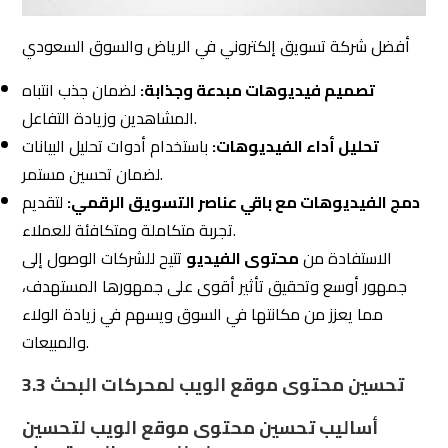
لضمان تحسين مستمر.
دمج الفيديوهات مع باقي عناصر التسويق الرقمي:
لتقديم
تجربة متكاملة ومتكافئة للعملاء.
الاستفادة من
محتوى الفيديو
تتيح للشركات الوصول إلى
جمهور أوسع وتحقيق تأثير أقوى على جمهورها المستهدف،
مما يعزز من مكانتها في السوق ويسهم في زيادة الولاء
والمبيعات.
3.3 تحسين محتوى موقع الويب لمحركات البحث
أساليب تحسين محتوى موقع الويب لتحسين
وصوله للجمهور المستهدف
بعد التعرف على استراتيجيات ناجحة للتسويق عبر مقاطع الفيديو،
نتناول الآن
أساليب
تحسين محتوى موقع الويب
لضمان
وصوله إلى الجمهور المستهدف بشكل فعّال. تحسين محتوى
الويب ليس فقط حول الكلمات المستخدمة، بل يشمل أيضاً
تصميم وتجربة المستخدم والروابط الداخلية.