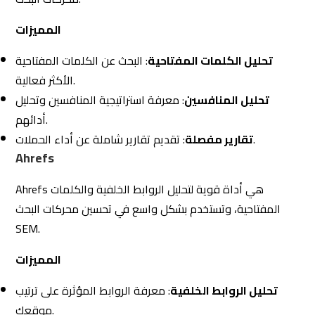
تحليل الروابط الخلفية
: معرفة الروابط المؤثرة على ترتيب
موقعك.
تحليل الكلمات المفتاحية
: البحث عن الكلمات المفتاحية
المناسبة لحملاتك.
: تتبع أداء المنافسين واستراتيجياتهم.
مراقبة المنافسين
Google Keyword Planner
Google Keyword Planner هي أداة مجانية من جوجل تساعدك
في البحث عن الكلمات المفتاحية وتخطيط حملات الإعلانات
المدفوعة.
المميزات
البحث عن الكلمات المفتاحية
: اكتشاف الكلمات المفتاحية
المناسبة لنشاطك التجاري.
: تقديم تقديرات لتكلفة النقرة وحجم البحث.
تقدير التكلفة
تخطيط الحملات
: إنشاء خطط حملات متكاملة بناءً على البيانات