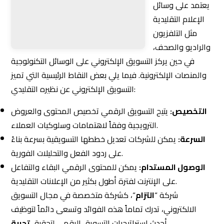
يعتمد على وسائل
الإعلام التقليدية مثل التلفزيون والراديو والصحف، في حين يركز
التسويق الإلكتروني على الوسائل التكنولوجية والمنصات
الإلكترونية. فيما يلي بعض النقاط الرئيسية التي تميز التسويق
الإلكتروني عن نظيره التقليدي:
التخصيص:
يتيح التسويق الرقمي تخصيص المحتوى والعروض
الترويجية وفقاً لاهتمامات وسلوكيات العملاء.
السرعة:
يمكن للشركات تعديل خططها التسويقية بسرعة بناءً
على ردود الفعل والتحليلات الفورية.
الوصول المستدام:
يمكن للمحتوى الرقمي البقاء والتفاعل
على الإنترنت لفترة أطول بكثير من الإعلانات التقليدية.
شركة “
التزام
“، كشركة متخصصة في مجال التسويق
الالكتروني، تدرك تماماً هذه الفوائد وتسعى دائماً لتوظيف
أحدث استراتيجيات التسويق الرقمي لتحقيق
تجربة
.
فريدة
وفعّالة للعملاء في
السوق السعودي