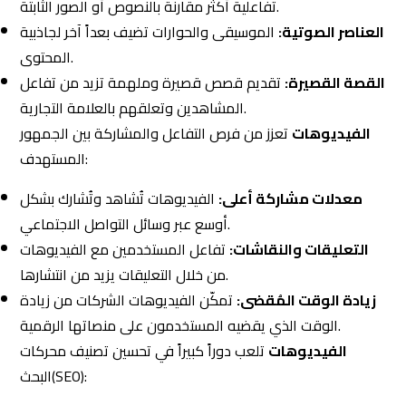
المستهدف:
معدلات مشاركة أعلى:
الفيديوهات تُشاهد وتُشارك بشكل
أوسع عبر وسائل التواصل الاجتماعي.
التعليقات والنقاشات:
تفاعل المستخدمين مع الفيديوهات
من خلال التعليقات يزيد من انتشارها.
زيادة الوقت المُقضى:
تمكّن الفيديوهات الشركات من زيادة
الوقت الذي يقضيه المستخدمون على منصاتها الرقمية.
الفيديوهات
تلعب دوراً كبيراً في تحسين تصنيف محركات
البحث(SEO):
معدل البقاء:
الفيديوهات تزيد من معدل البقاء على الصفحة،
مما يعزز من تقييم الموقع لدى محركات البحث.
الكلمات المفتاحية:
يمكن تحسين الفيديوهات باستخدام
كلمات مفتاحية مناسبة لزيادة الظهور في نتائج البحث.
التضمين والمشاركة:
تضمين الفيديوهات في المقالات
الإلكترونية يعزز من فرصة مشاركتها وانتشارها.