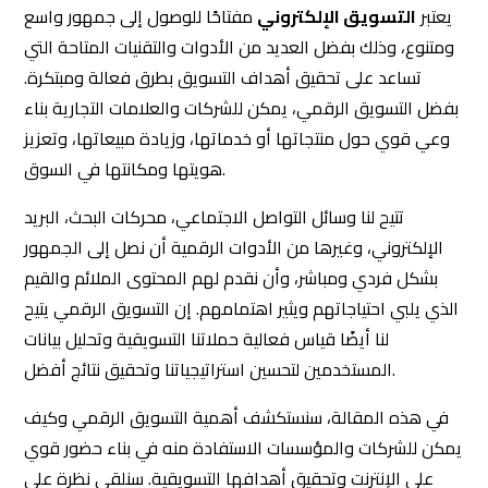
يعتبر
التسويق الإلكتروني
مفتاحًا للوصول إلى جمهور واسع
ومتنوع، وذلك بفضل العديد من الأدوات والتقنيات المتاحة التي
تساعد على تحقيق أهداف التسويق بطرق فعالة ومبتكرة.
بفضل التسويق الرقمي، يمكن للشركات والعلامات التجارية بناء
وعي قوي حول منتجاتها أو خدماتها، وزيادة مبيعاتها، وتعزيز
هويتها ومكانتها في السوق.
تتيح لنا وسائل التواصل الاجتماعي، محركات البحث، البريد
الإلكتروني، وغيرها من الأدوات الرقمية أن نصل إلى الجمهور
بشكل فردي ومباشر، وأن نقدم لهم المحتوى الملائم والقيم
الذي يلبي احتياجاتهم ويثير اهتمامهم. إن التسويق الرقمي يتيح
لنا أيضًا قياس فعالية حملاتنا التسويقية وتحليل بيانات
المستخدمين لتحسين استراتيجياتنا وتحقيق نتائج أفضل.
في هذه المقالة، سنستكشف أهمية التسويق الرقمي وكيف
يمكن للشركات والمؤسسات الاستفادة منه في بناء حضور قوي
على الإنترنت وتحقيق أهدافها التسويقية. سنلقي نظرة على