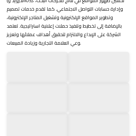
سابق
7 questions to ask before choosing a digital
marketing agency in Riyadh
التالي
5 criteria for choosing the best social media
management company
المنشورات ذات الصلة