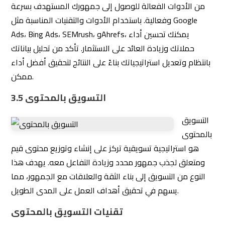
تقنيات التسويق بالمحتوى
التدوين (Blogging)
1.
التدوين هو أحد أكثر تقنيات التسويق بالمحتوى شيوعًا. يتضمن
كتابة مقالات ومشاركات مدونة تتعلق بموضوعات تهم
جمهورك المستهدف.
الفوائد
: زيادة الظهور في نتائج
Search engine optimization(SEO)
محركات البحث.
بناء الثقة
: تقديم معلومات قيمة تسهم في بناء الثقة مع
الجمهور.
: جذب زوار جدد إلى موقعك الإلكتروني.
جذب الزوار
الإنفوجرافيك (Infographics)
2.
الإنفوجرافيك هو محتوى مرئي يجمع بين النصوص والرسومات