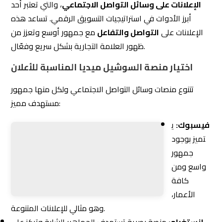
الإعلانات على
التواصل والتفاعل
مع جمهور أوسع وتعزز من
ظهور العلامة التجارية بشكل سريع وفعّال.
اختيار منصة السوشيل ميديا المناسبة للأعلان
تتنوع منصات وسائل التواصل الاجتماعي ولكل منها جمهور
مستهدف مميز:
فيسبوك:
ي
تميز بوجود
جمهور واسع ومن كافة الأعمار، وهو مثالي للإعلانات المتنوعة.
إنستغرام:
منصة بصرية تستهدف الجماهير الشابة وتركز على
الصور ومقاطع الفيديو.
تويتر:
ملائم للأخبار السريعة والمحادثات العامة مع جمهور
نشط.
لينكد إن:
مثالي للإعلانات المهنية والشركات والباحثين عن فرص
العمل.
تصميم الإعلانات الجذابة