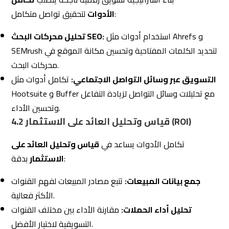
تحليل أداء الحملات:
مقارنة الأداء بين مختلف القنوات
التسويقية لاختيار الأفضل.
تخصيص الميزانية:
تحسين توزيع الميزانية بناءً على أداء
القنوات المختلفة.
تعتمد على تكامل الأدوات لضمان تنفيذ استراتيجيات
Eltzam
التسويق الرقمي المتكاملة والفعّالة. باستخدام مجموعة
متنوعة من الأدوات مثل Google Analytics، SEMrush، و
MailChimp، تضمن الشركة تحليل البيانات بفعالية وتطبيق
الاستراتيجيات بناءً على رؤى دقيقة ومؤكدة.
بناء
استراتيجية تسويق رقمية ناجحة
يستلزم تعاملاً متكاملاً
مع الأدوات المتاحة، مما يضمن تقديم تجربة شاملة ومتسقة
تحقق أهداف الشركة وتلبي توقعات الجمهور.
4.3 استخدام التسويق المتعدد القنوات
التسويق
المتعدد القنوات
يعزز فرصة الوصول إلى جمهور
أوسع: