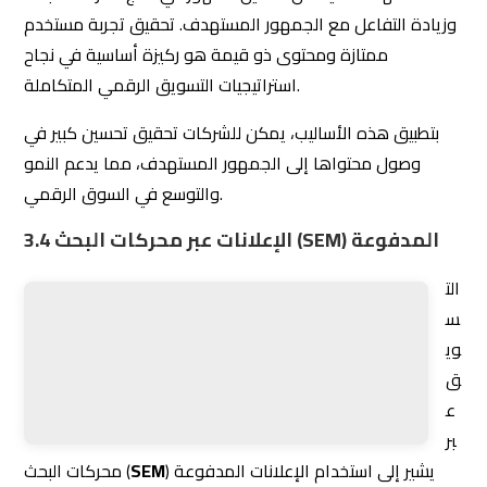
س
) يشير إلى استخدام الإعلانات
SEM
ويق عبر محركات البحث (
المدفوعة لزيادة رؤية موقعك الإلكتروني في صفحات نتائج
محركات البحث (SERPs). يُعد هذا النوع من التسويق الرقمي من
أكثر الأساليب فعالية لتحقيق نتائج سريعة وجذب جمهور
مستهدف. سنستعرض أبرز الأدوات والتقنيات المستخدمة في
مجال التسويق عبر محركات البحث والإعلانات المدفوعة.
Google Ads
Google Ads هي منصة الإعلانات المدفوعة التابعة لجوجل،
وتتيح لك إنشاء إعلانات تظهر في نتائج محرك البحث جوجل
والشبكة الإعلانية لجوجل.
المميزات
استهداف دقيق
: إمكانية استهداف الجمهور بناءً على
الكلمات المفتاحية، الموقع الجغرافي، العمر، والاهتمامات.