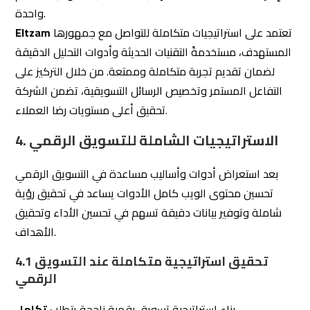
الرقمي
بناء استراتيجية تسويق رقمية ناجحة يتطلب
تكامل
لتحقيق تواصل متكامل:
الأدوات
استخدام أدوات مثل Ahrefs و
تحليل محركات البحث SEO:
SEMrush لتحديد الكلمات المفتاحية وتحسين مكانة الموقع في
محركات البحث.
التسويق عبر وسائل التواصل الاجتماعي:
تكامل أدوات مثل
Hootsuite و Buffer مع تحليلات وسائل التواصل لزيادة التفاعل
وتحسين الأداء.
4.2 قياس وتحليل العائد على الاستثمار (ROI)
تكامل الأدوات يساعد في
قياس وتحليل العائد على
بدقة:
الاستثمار
جمع بيانات المبيعات:
تتبع مصادر المبيعات لفهم القنوات
الأكثر فعالية.