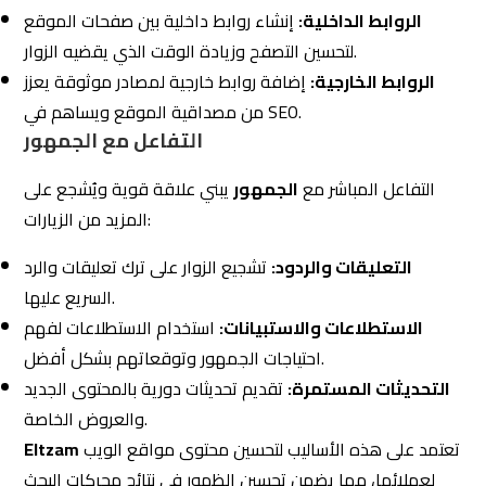
الاستطلاعات والاستبيانات:
استخدام الاستطلاعات لفهم
احتياجات الجمهور وتوقعاتهم بشكل أفضل.
التحديثات المستمرة:
تقديم تحديثات دورية بالمحتوى الجديد
والعروض الخاصة.
تعتمد على هذه الأساليب لتحسين محتوى مواقع الويب
Eltzam
لعملائها، مما يضمن تحسين الظهور في نتائج محركات البحث
وزيادة التفاعل مع الجمهور المستهدف. تحقيق تجربة مستخدم
ممتازة ومحتوى ذو قيمة هو ركيزة أساسية في نجاح
استراتيجيات التسويق الرقمي المتكاملة.
بتطبيق هذه الأساليب، يمكن للشركات تحقيق تحسين كبير في
وصول محتواها إلى الجمهور المستهدف، مما يدعم النمو
والتوسع في السوق الرقمي.
3.4 الإعلانات عبر محركات البحث (SEM) المدفوعة
الت