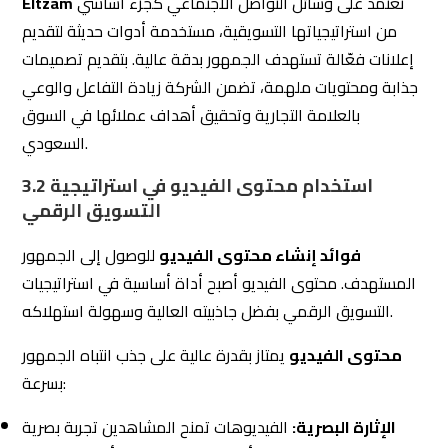
3.2 استخدام محتوى الفيديو في استراتيجية
التسويق الرقمي
فوائد إنشاء محتوى الفيديو
للوصول إلى الجمهور
المستهدف. محتوى الفيديو أصبح أداة أساسية في استراتيجيات
التسويق الرقمي بفضل جاذبيته العالية وسهولة استهلاكه.
محتوى الفيديو
يمتاز بقدرة عالية على جذب انتباه الجمهور
بسرعة:
الإثارة البصرية:
الفيديوهات تمنح المشاهدين تجربة بصرية
تفاعلية أكثر مقارنة بالنصوص أو الصور الثابتة.
العناصر الصوتية:
الموسيقى والحوارات تضيف بعداً آخر لجاذبية
المحتوى.
القصة القصيرة:
تقديم قصص قصيرة وملهمة تزيد من تفاعل
المشاهدين وتعلقهم بالعلامة التجارية.
الفيديوهات
تعزز من فرص التفاعل والمشاركة بين الجمهور