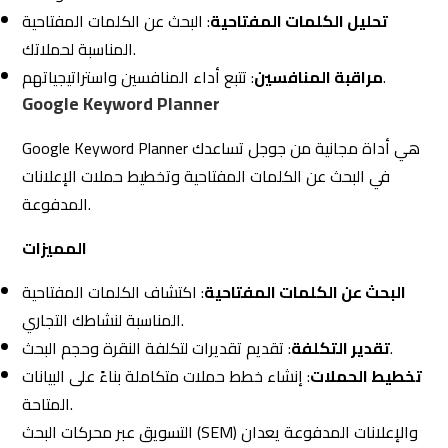
المتاحة.
التسويق عبر محركات البحث (SEM) والإعلانات المدفوعة يعدان
من الأدوات الفعالة للوصول إلى جمهورك المستهدف بسرعة
وفعالية. باستخدام الأدوات والتقنيات المناسبة مثل Google
Ads، Bing Ads، SEMrush، وAhrefs، يمكنك تحسين أداء
حملاتك وزيادة العائد على الاستثمار. تأكد من تحليل بياناتك
بانتظام وتعديل استراتيجياتك بناءً على النتائج لتحقيق أفضل أداء
ممكن.
3.5 التسويق بالمحتوى
التسويق
بالمحتوى
هو استراتيجية تسويقية تركز على إنشاء وتوزيع محتوى قيم
ومتعلق لجذب جمهور محدد وزيادة التفاعل معه. يهدف هذا
النوع من التسويق إلى بناء الثقة والعلاقات مع الجمهور، مما
يسهم في تحقيق أهداف العمل على المدى الطويل.