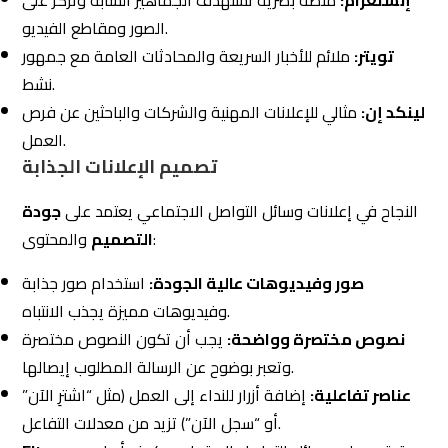
النجاح في إعلانات وسائل التواصل الاجتماعي يعتمد على
جودة
والمحتوى:
التصميم
صور وفيديوهات عالية الجودة:
استخدام صور جذابة
وفيديوهات مميزة يجذب الانتباه.
نصوص مختصرة وواضحة:
يجب أن تكون النصوص مختصرة
وتعبر بوضوح عن الرسالة المطلوب إيصالها.
عناصر تفاعلية:
إضافة أزرار للنداء إلى العمل (مثل “اشترِ الآن”
أو “سجل الآن”) تزيد من معدلات التفاعل.
تعتمد على وسائل التواصل الاجتماعي كجزء أساسي
Eltzam
من استراتيجياتها التسويقية، مستخدمة أدوات حديثة لتقديم
إعلانات فعّالة تستهدف الجمهور بدقة عالية. بتقديم تصميمات
جذابة ومحتويات ملهمة، تضمن الشركة زيادة التفاعل والوعي
بالعلامة التجارية وتحقيق أهداف عملائها في السوق
السعودي.