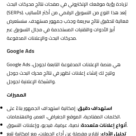
: نصية، عرضية، فيديو، وإعلانات التسوق.
أنواع إعلانات متعددة
تحليل الأداء
: تقارير مفصلة عن أداء الحملات، مع إمكانية تتبع
التحويلات.
Bing Ads (Microsoft Advertising)
Bing Ads هي منصة إعلانات مدفوعة تابعة لمايكروسوفت،
تتيح لك عرض إعلاناتك في نتائج البحث على محرك Bing وشركائه.
المميزات
تكلفة أقل للنقرة
: عادةً ما تكون تكلفة النقرة أقل مقارنةً
بجوجل.
استهداف دقيق
: خيارات استهداف متقدمة تشمل الجهاز،
الموقع، واللغة.
: إمكانية استيراد حملاتك من
استيراد حملات Google Ads
Google Ads بسهولة.
SEMrush