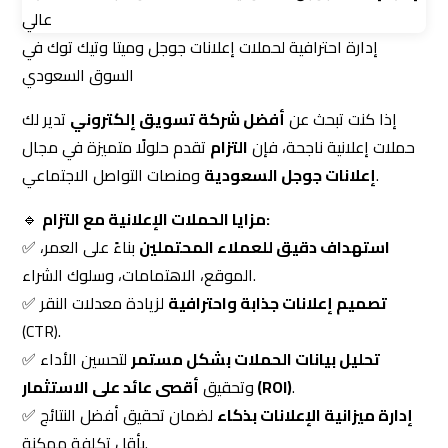
مزايا الحملات الإعلانية مع التزام:
🔹
استهداف دقيق للعملاء المحتملين
بناءً على العمر،
✅
الموقع، الاهتمامات، وسلوك الشراء.
تصميم إعلانات جذابة واحترافية
لزيادة معدلات النقر
✅
(CTR).
تحليل بيانات الحملات بشكل مستمر
لتحسين الأداء
✅
.
أقصى عائد على الاستثمار (ROI)
وتحقيق
إدارة ميزانية الإعلانات بذكاء
لضمان تحقيق أفضل النتائج
✅
بأقل تكلفة ممكنة.
لا تضيع ميزانيتك على إعلانات غير مدروسة — مع التزام،
📌
ستحقق أقصى استفادة من كل ريال تنفقه
. تعرّف على
.
خدمات إدارة الحملات الإعلانية
4️⃣ تصميم المواقع والمتاجر الإلكترونية — واجهة
احترافية لأعمالك