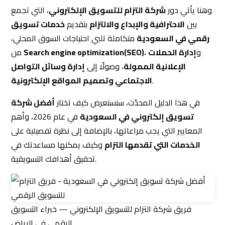
وهنا يأتي دور
شركة التزام للتسويق الإلكتروني
، التي تجمع
بين
الاحترافية والإبداع والالتزام
بتقديم
خدمات تسويق
رقمي في السعودية
متكاملة تلبي احتياجات السوق المحلي،
، و
إدارة الحملات
Search engine optimization(SEO)
من
الإعلانية الممولة
، وصولًا إلى
إدارة وسائل التواصل
.
الاجتماعي وتصميم المواقع الإلكترونية
في هذا الدليل المحدّث، سنستعرض كيف تختار
أفضل شركة
تسويق إلكتروني في السعودية
في عام 2026، وأهم
المعايير التي يجب مراعاتها، بالإضافة إلى نظرة تفصيلية على
الخدمات التي تقدمها التزام
وكيف يمكنها مساعدتك في
تحقيق أهدافك التسويقية.
فريق شركة التزام للتسويق الإلكتروني — خبراء التسويق
الرقمي في الرياض