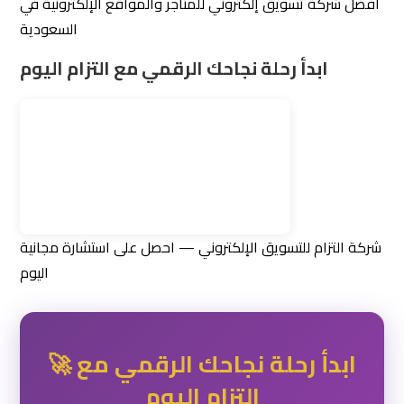
🚀 ابدأ رحلة نجاحك الرقمي مع
التزام اليوم
لأكثر من 200 عميل سعودي يثقون بخبرة التزام في
تحقيق نتائج تسويقية حقيقية وقابلة للقياس.
📞 احصل على استشارة مجانية
💬 واتساب: 0506600096
| ✉️
eltzam.sa
📍 الرياض، المملكة العربية السعودية | 🌐
info@eltzam.sa
الأسئلة الشائعة حول خدمات شركة التزام