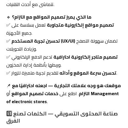
تصميم متاجر إلكترونية احترافية
تدعم الدفع الإلكتروني
✅
وربطها بأنظمة إدارة المخزون.
لتقديم تجربة متميزة للزوار.
تحسين سرعة الموقع وأدائه
✅
موقعك هو وجه علامتك التجارية — اجعله احترافيًا مع
📌
Management
أو
التزام
. اطلع على
خدمات تصميم المواقع
of electronic stores
.
5️⃣ صناعة المحتوى التسويقي — الكلمات تصنع
الفرق
في عالم
التسويق الإلكتروني
، لا يمكن إنكار قوة المحتوى
في جذب العملاء وزيادة المبيعات. تقدم
التزام
خدمات
كتابة
، مما يساعد
SEO
المتوافق مع معايير
المحتوى التسويقي
في نتائج البحث.
على تعزيز
ظهور علامتك التجارية
خدمات المحتوى التسويقي مع التزام:
لزيادة الزيارات
كتابة مقالات تسويقية متوافقة مع SEO
✅