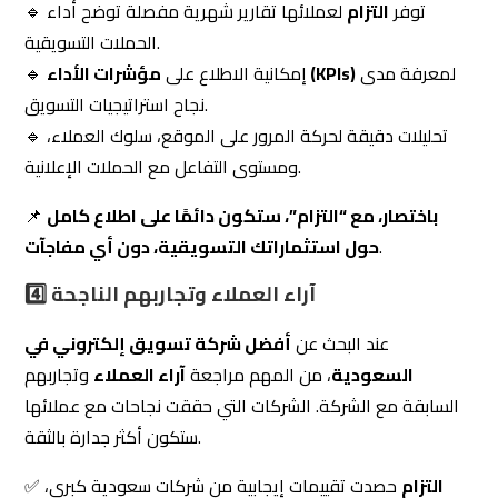
🔹 تحليلات دقيقة لحركة المرور على الموقع، سلوك العملاء،
ومستوى التفاعل مع الحملات الإعلانية.
باختصار، مع “التزام”، ستكون دائمًا على اطلاع كامل
📌
.
حول استثماراتك التسويقية، دون أي مفاجآت
4️⃣ آراء العملاء وتجاربهم الناجحة
عند البحث عن
أفضل شركة تسويق إلكتروني في
السعودية
، من المهم مراجعة
آراء العملاء
وتجاربهم
السابقة مع الشركة. الشركات التي حققت نجاحات مع عملائها
ستكون أكثر جدارة بالثقة.
التزام
حصدت تقييمات إيجابية من شركات سعودية كبرى،
✅
حيث أشاد العملاء بمدى
احترافية الفريق، سرعة تحقيق
.
النتائج، والابتكار في الحملات التسويقية
:
✅ أمثلة على نجاحات
التزام