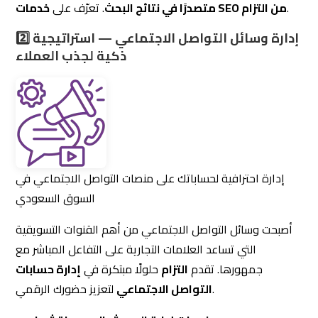
إدارة احترافية لحساباتك على منصات التواصل الاجتماعي في
السوق السعودي
أصبحت وسائل التواصل الاجتماعي من أهم القنوات التسويقية
التي تساعد العلامات التجارية على التفاعل المباشر مع
جمهورها. تقدم
التزام
حلولًا مبتكرة في
إدارة حسابات
لتعزيز حضورك الرقمي.
التواصل الاجتماعي
خدمات إدارة السوشيال ميديا تشمل:
🔹
إنشاء محتوى جذاب وإبداعي
يعكس هوية علامتك
✅
التجارية.
تحليل أداء الصفحات وتحسين التفاعل
لضمان تحقيق
✅
أفضل النتائج.
تنفيذ حملات إعلانية ممولة مستهدفة
تزيد من عدد
✅
المتابعين والعملاء المحتملين.