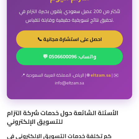
للتسويق الإلكتروني
كم تكلفة خدمات التسويق الإلكتروني في
السعودية؟
تختلف التكلفة حسب نوع الخدمة ونطاق الحملة وأهدافك
التسويقية. في التزام نوفّر باقات مرنة تناسب الشركات الناشئة
والعلامات التجارية الراسخة، مع تسعير شفاف يُحدَّد بعد
استشارة مجانية لفهم احتياجك بدقة.
ما الخدمات التي تقدمها شركة التزام للتسويق
الإلكتروني؟
نقدّم حزمة متكاملة تشمل تحسين محركات البحث (SEO)، وإدارة
الحملات الإعلانية على جوجل وميتا وتيك توك، وإدارة وسائل
التواصل الاجتماعي، وتصميم المواقع والمتاجر الإلكترونية،
وصناعة المحتوى التسويقي المتوافق مع معايير SEO.
كم من الوقت تحتاج لرؤية نتائج التسويق
الإلكتروني؟