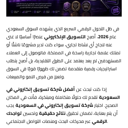
في ظل التحول الرقمي السريع الذي يشهده السوق السعودي
عام
2026
، أصبح
التسويق الإلكتروني
عنصرًا أساسيًا لا غنى
عنه لنجاح أي نشاط تجاري، سواء كنت تدير مشروعًا ناشئًا أو
تمتلك علامة تجارية راسخة في المملكة. فالوصول إلى العملاء
المستهدفين لم يعد يعتمد على الطرق التقليدية، بل أصبح يتطلب
استراتيجيات رقمية متقدمة تضمن لك ظهورًا قويًا في السوق
وتعزز من فرص النمو والمبيعات.
إذا كنت تبحث عن
أفضل شركة تسويق إلكتروني في
السعودية
تقدم لك حلولًا متكاملة ومبتكرة، فأنت في المكان
الصحيح. اختيار
شركة تسويق إلكتروني في السعودية
يجب
أن يتم بعناية، لضمان تحقيق
نتائج حقيقية
وتحسين
تواجدك
عبر محركات البحث ومنصات التواصل الاجتماعي.
الرقمي