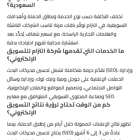
تظهر نتائج الإعلانات الممولة خلال أيام من إطلاق الحملة، بينما
يحتاج تحسين محركات البحث (SEO) عادةً من 3 إلى 6 أشهر
لتحقيق نتائج مستدامة، وذلك حسب مستوى المنافسة في
مجالك وحالة موقعك الحالية.
هل تقدّمون خدمات التسويق الإلكتروني خارج
مدينة الرياض؟
نعم، نخدم العملاء في جميع مناطق المملكة العربية السعودية
إضافةً إلى دول الخليج، عبر فريق متخصص يعمل بأدوات إدارة
حملات احترافية وتواصل مستمر مع العميل.
لماذا أختار التزام كأفضل شركة تسويق إلكتروني
في السعودية؟
لأننا نجمع بين الخبرة المحلية العميقة في السوق السعودي،
وفريق متخصص في جميع مجالات التسويق الرقمي، وتقارير
شهرية شفافة بمؤشرات أداء (KPIs) واضحة، ونتائج موثّقة مع
أكثر من 200 عميل سعودي — بالتزام فعلي بنتائج قابلة
للقياس.