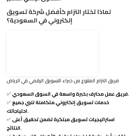
فريق عمل محترف بخبرة واسعة في السوق السعودي.
✅
خدمات تسويق إلكتروني متكاملة تلبي جميع
✅
احتياجاتك.
استراتيجيات تسويق مبتكرة تضمن تحقيق أعلى
✅
النتائج.
تقارير أداء دقيقة لضمان تحقيق الأهداف التسويقية.
✅
أسعار تنافسية وخطط تسويقية تناسب مختلف
✅
الميزانيات.
اكتشف المزيد من أسرار التسويق الإلكتروني
إذا كنت مهتمًا بتطوير استراتيجياتك التسويقية، اطلع على
مقالاتنا المتخصصة:
📌 التسويق العقاري — 7 استراتيجيات مبتكرة لزيادة
المبيعات
📍 7 طرق إبداعية لجذب العملاء وزيادة المبيعات في السوق