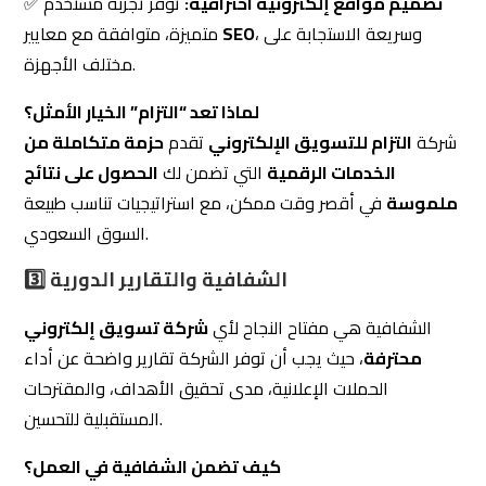
لماذا تعد “التزام” الخيار الأمثل؟
شركة
التزام للتسويق الإلكتروني
تقدم
حزمة متكاملة من
الخدمات الرقمية
التي تضمن لك
الحصول على نتائج
ملموسة
في أقصر وقت ممكن، مع استراتيجيات تناسب طبيعة
السوق السعودي.
3️⃣ الشفافية والتقارير الدورية
الشفافية هي مفتاح النجاح لأي
شركة تسويق إلكتروني
محترفة
، حيث يجب أن توفر الشركة تقارير واضحة عن أداء
الحملات الإعلانية، مدى تحقيق الأهداف، والمقترحات
المستقبلية للتحسين.
كيف تضمن الشفافية في العمل؟
🔹 توفر
التزام
لعملائها تقارير شهرية مفصلة توضح أداء
الحملات التسويقية.
لمعرفة مدى
مؤشرات الأداء (KPIs)
🔹 إمكانية الاطلاع على
نجاح استراتيجيات التسويق.