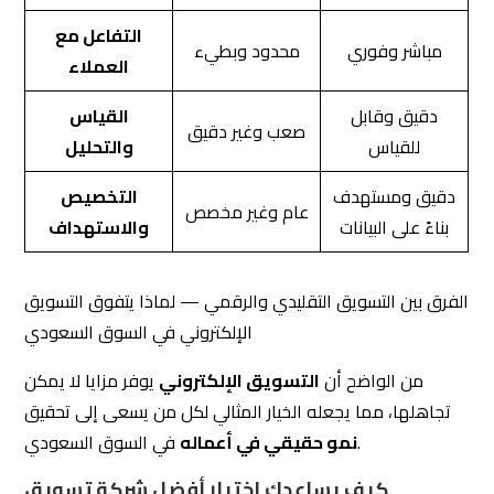
دقيق وقابل
القياس
صعب وغير دقيق
للقياس
والتحليل
دقيق ومستهدف
التخصيص
عام وغير مخصص
بناءً على البيانات
والاستهداف
الفرق بين التسويق التقليدي والرقمي — لماذا يتفوق التسويق
الإلكتروني في السوق السعودي
من الواضح أن
التسويق الإلكتروني
يوفر مزايا لا يمكن
تجاهلها، مما يجعله الخيار المثالي لكل من يسعى إلى تحقيق
في السوق السعودي.
نمو حقيقي في أعماله
كيف يساعدك اختيار أفضل شركة تسويق
إلكتروني في تحقيق أهدافك التجارية؟
عند التعاون مع
شركة تسويق إلكتروني محترفة
، تحصل
على خطة تسويقية مصممة خصيصًا لتناسب احتياجات عملك،