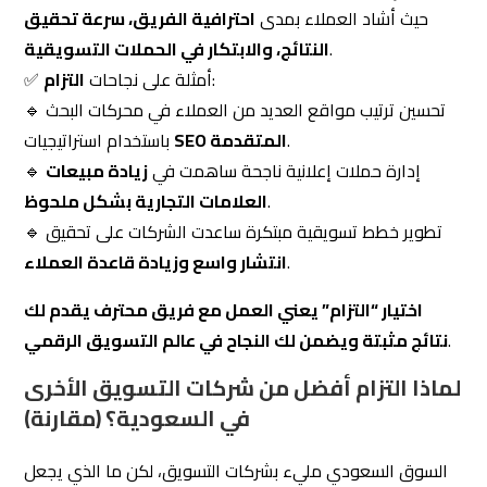
🔹 تحسين ترتيب مواقع العديد من العملاء في محركات البحث
.
SEO المتقدمة
باستخدام استراتيجيات
🔹 إدارة حملات إعلانية ناجحة ساهمت في
زيادة مبيعات
.
العلامات التجارية بشكل ملحوظ
🔹 تطوير خطط تسويقية مبتكرة ساعدت الشركات على تحقيق
.
انتشار واسع وزيادة قاعدة العملاء
اختيار “
التزام
” يعني العمل مع فريق محترف يقدم لك
.
نتائج مثبتة ويضمن لك النجاح في عالم التسويق الرقمي
لماذا التزام أفضل من شركات التسويق الأخرى
في السعودية؟ (مقارنة)
السوق السعودي مليء بشركات التسويق، لكن ما الذي يجعل
الخيار الأذكى لعلامتك التجارية؟ إليك مقارنة موضوعية:
التزام
شركات تسويق
Eltzam
المعيار
أخرى