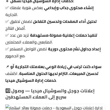
إعداد جداول نشر محتوى دورية
تضمن التواصل المستمر
✅
مع الجمهور.
سواء كنت ترغب في زيادة الوعي بعلامتك التجارية أو
📌
تحسين المبيعات، التزام لديها الحلول المناسبة
. اكتشف
.
خدمات إدارة السوشيال ميديا
3️⃣ إعلانات جوجل والسوشيال ميديا — وصول
سريع إلى العملاء المستهدفين
إدارة احترافية لحملات إعلانات جوجل وميتا وتيك توك في
السوق السعودي
إذا كنت تبحث عن
أفضل شركة تسويق إلكتروني
تدير لك
حملات إعلانية ناجحة، فإن
التزام
تقدم حلولًا متميزة في مجال
ومنصات التواصل الاجتماعي.
إعلانات جوجل السعودية