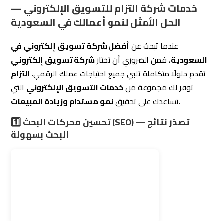
السعودية
، فمن الضروري أن تختار
شركة تسويق إلكتروني
تقدم حلولًا متكاملة تلبي جميع احتياجات عملك الرقمي.
التزام
توفر لك مجموعة من
خدمات
التسويق الإلكتروني
التي
.
تساعدك على تحقيق
نمو مستدام وزيادة المبيعات
1️⃣ تحسين محركات البحث (SEO) — تصدّر نتائج
البحث بسهولة
خدمات SEO احترافية لتصدّر نتائج جوجل في السوق السعودي
يُعد
تحسين محركات البحث السعودية
من أهم الأدوات التي
تساعد على ظهور موقعك في
الصفحات الأولى من جوجل
،
مما يزيد من فرص جذب العملاء المحتملين.
كيف تساعدك التزام في تحسين السيو لموقعك؟