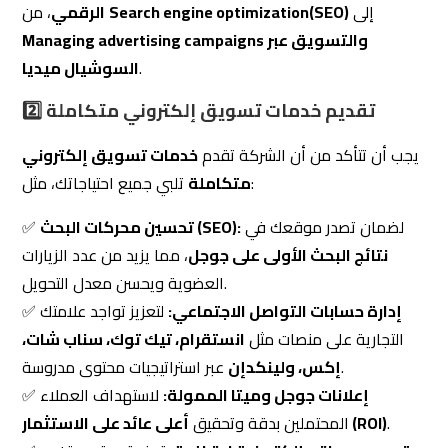
2️⃣ تقديم خدمات تسويق إلكتروني متكاملة
يجب أن تتأكد من أن الشركة تقدم
خدمات تسويق إلكتروني
تلبي جميع احتياجاتك، مثل:
متكاملة
لضمان تصدر موقعك في
تحسين محركات البحث (SEO):
✅
نتائج البحث الأولى على جوجل
، مما يزيد من عدد الزيارات
العضوية ويحسن معدل التحويل.
إدارة حسابات التواصل الاجتماعي:
لتعزيز تواجد علامتك
✅
التجارية على منصات مثل
انستقرام، تيك توك، سناب شات،
عبر استراتيجيات محتوى مدروسة.
إكس، ولينكدإن
إعلانات جوجل وميتا الممولة:
لاستهداف العملاء
✅
.
أعلى عائد على الاستثمار (ROI)
المحتملين بدقة وتحقيق
تصميم مواقع إلكترونية احترافية
:
توفر تجربة مستخدم
✅
، وسريعة الاستجابة على
SEO
متميزة، متوافقة مع معايير
مختلف الأجهزة.