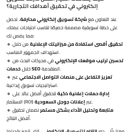
مما يضمن لك:
تحقيق أقصى استفادة من ميزانيتك الإعلانية
من خلال
🔹
استهداف الجمهور المناسب.
تحسين ترتيب موقعك الإلكتروني
في محركات البحث من
🔹
المتقدمة.
خدمات SEO
خلال
تعزيز التفاعل على منصات التواصل الاجتماعي
عبر
🔹
استراتيجيات تسويق إبداعية.
إدارة حملات إعلانية ذكية
لتحقيق أفضل عائد على
🔹
.
الاستثمار (ROI) عبر
إعلانات جوجل السعودية
متابعة وتحليل الأداء بشكل مستمر
لضمان تحقيق
🔹
أفضل النتائج.
وهنا يأتي دور
التزام للتسويق الإلكتروني
، التي تتميز بقدرتها
على تقديم
خدمات تسويق رقمي السعودية
متكاملة
تساعدك على تحقيق أهدافك التجارية بفعالية.
احصل على
.
استشارة مجانية الآن