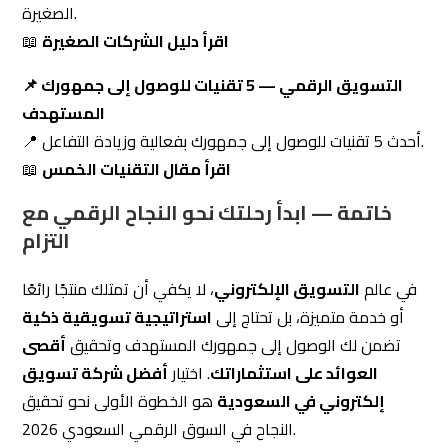
في عالم
التسويق الإلكتروني
، لا يكفي أن تمتلك منتجًا رائعًا
أو خدمة متميزة، بل تحتاج إلى
استراتيجية تسويقية ذكية
تضمن لك الوصول إلى جمهورك المستهدف وتحقيق
أقصى
العوائد على استثماراتك
. اختيار
أفضل شركة تسويق
إلكتروني في السعودية
هو الخطوة الأولى نحو تحقيق
النجاح في السوق الرقمي السعودي 2026.
شركة
التزام للتسويق الإلكتروني
ليست مجرد شركة، بل
شريك نجاح يساعدك في
تصدر نتائج البحث، تعزيز تواجدك
الرقمي، وزيادة مبيعاتك
من خلال
خدمات تسويق رقمي
SEO، إدارة وسائل التواصل
متكاملة تشمل
السعودية
الاجتماعي، الإعلانات الممولة، وتصميم المواقع
.
الإلكترونية