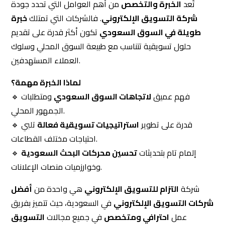
العملاء المستهدفين.
لماذا الخبرة مهمة؟
🔹 فهم عميق
لاتجاهات السوق السعودي
ومتطلبات
الجمهور المحلي.
🔹 قدرة على تطوير
استراتيجيات تسويقية فعالة
تلبي
احتياجات مختلف القطاعات.
🔹 إلمام تام بتحديثات
تحسين محركات البحث السعودية
وخوارزميات منصات الإعلانات.
شركة
التزام للتسويق الإلكتروني
هي واحدة من
أفضل
شركات التسويق الإلكتروني
في السعودية، حيث تتميز بفريق
عمل
احترافي ومتخصص
في جميع مجالات
التسويق
إلى
Search engine optimization(SEO)
، من
الرقمي
و
التسويق عبر
Managing advertising campaigns
.
السوشيال ميديا