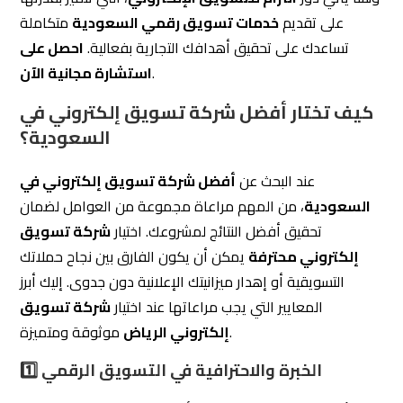
كيف تختار أفضل شركة تسويق إلكتروني في
السعودية؟
عند البحث عن
أفضل شركة تسويق إلكتروني في
السعودية
، من المهم مراعاة مجموعة من العوامل لضمان
تحقيق أفضل النتائج لمشروعك. اختيار
شركة تسويق
إلكتروني محترفة
يمكن أن يكون الفارق بين نجاح حملاتك
التسويقية أو إهدار ميزانيتك الإعلانية دون جدوى. إليك أبرز
المعايير التي يجب مراعاتها عند اختيار
شركة تسويق
موثوقة ومتميزة.
إلكتروني الرياض
1️⃣ الخبرة والاحترافية في التسويق الرقمي
تُعد
الخبرة والتخصص
من أهم العوامل التي تحدد جودة
شركة التسويق الإلكتروني
. فالشركات التي تمتلك
خبرة
طويلة في السوق السعودي
تكون أكثر قدرة على تقديم
حلول تسويقية تتناسب مع طبيعة السوق المحلي وسلوك