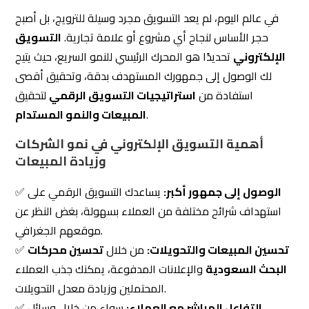
لك الوصول إلى جمهورك المستهدف بدقة، وتحقيق أقصى
استفادة من
استراتيجيات التسويق الرقمي
لتحقيق
.
المبيعات والنمو المستدام
أهمية التسويق الإلكتروني في نمو الشركات
وزيادة المبيعات
الوصول إلى جمهور أكبر:
يساعدك التسويق الرقمي على
✅
استهداف شرائح مختلفة من العملاء بسهولة، بغض النظر عن
موقعهم الجغرافي.
تحسين المبيعات والتحويلات:
من خلال
تحسين محركات
✅
البحث السعودية
والإعلانات المدفوعة، يمكنك جذب العملاء
المحتملين وزيادة معدل التحويلات.
التفاعل المباشر مع العملاء:
سواء من خلال وسائل
✅
التواصل الاجتماعي أو الحملات الإعلانية، يمكنك بناء علاقة
قوية مع جمهورك وتعزيز ولائهم لعلامتك التجارية.
تحليل البيانات واتخاذ قرارات ذكية:
يتيح لك التسويق
✅