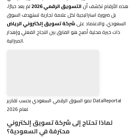
هذه الأرقام تكشف أن
التسويق الرقمي 2026
لم يعد خيارًا،
بل ضرورة استراتيجية لكل علامة تجارية تستهدف السوق
السعودي. والاعتماد على
شركة تسويق إلكتروني الرياض
ذات خبرة محلية أصبح هو الفارق بين النجاح الفعلي وإهدار
الميزانية.
نمو السوق الرقمي السعودي بحسب تقارير DataReportal
لعام 2026
لماذا تحتاج إلى شركة تسويق إلكتروني
محترفة في السعودية؟
في عالم اليوم، لم يعد التسويق مجرد وسيلة للترويج، بل أصبح
حجر الأساس لنجاح أي مشروع أو علامة تجارية.
التسويق
الإلكتروني
تحديدًا هو المحرك الرئيسي للنمو السريع، حيث يتيح