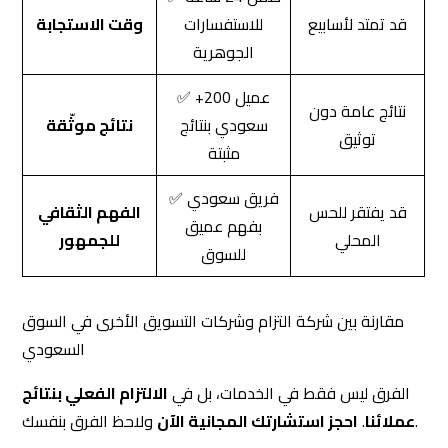
✅ +200 عميل
نتائج عامة دون
سعودي بنتائج
نتائج موثّقة
توثيق
مثبتة
✅ فريق سعودي
قد يفتقر للحس
الفهم الثقافي
بفهم عميق
المحلي
للجمهور
للسوق
مقارنة بين شركة التزام وشركات التسويق الأخرى في السوق
السعودي
الفرق ليس فقط في الخدمات، بل في
الالتزام الفعلي بنتائج
ولاحظ الفرق بنفسك.
عملائنا
.
احجز استشارتك المجانية الآن
خدمات شركة التزام للتسويق الإلكتروني —
الحل الأمثل لنمو أعمالك في السعودية
عندما تبحث عن
أفضل شركة تسويق إلكتروني في